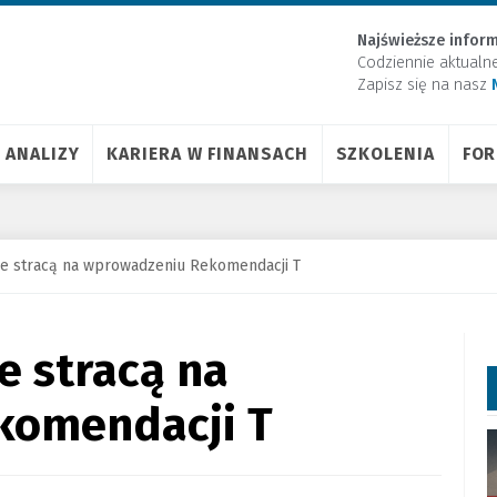
Najświeższe inform
Codziennie aktualn
Zapisz się na nasz
ANALIZY
KARIERA W FINANSACH
SZKOLENIA
FO
nie stracą na wprowadzeniu Rekomendacji T
e stracą na
komendacji T