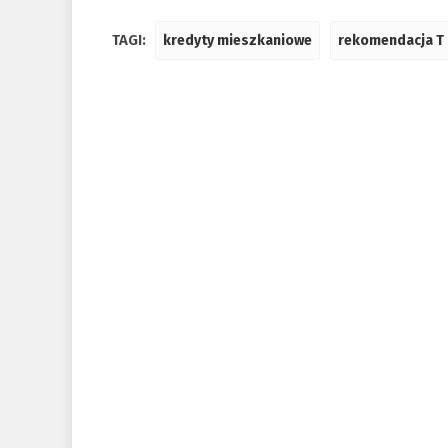
TAGI:
kredyty mieszkaniowe
rekomendacja T