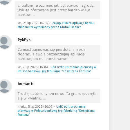
chciałbym zrozumieć jaki był powód nagrody.
Usługa oferowana jest przez bardzo wiele
banków.
…
wt., 21 lip 2026 (07:12)
•
Zakup eSIM w aplikacji Banku
Millennium wyróżniony przez Global Finance
PykPyk
:
Zamiast zajmować się pierdołami niech
dopracują swoją beznadziejną aplikację
bankową bo ma podstawowe
…
wt., 7 lip 2026 (16:36)
•
UniCredit uruchamia pierwszą w
Polsce bankową grę fabularną “Kosmiczna Fortuna”
human1
:
Trochę spóźniony ten news. Ta gra rozpoczęła
się w kwietniu.
…
niedz., 5 lip 2026 (20:03)
•
UniCredit uruchamia
pierwszą w Polsce bankową grę fabularną “Kosmiczna
Fortuna”