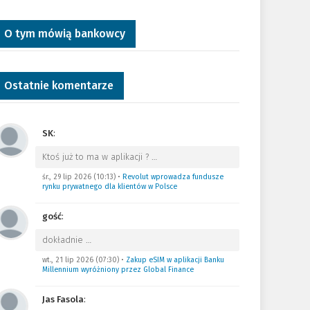
O tym mówią bankowcy
Ostatnie komentarze
SK
:
Ktoś już to ma w aplikacji ?
…
śr., 29 lip 2026 (10:13)
•
Revolut wprowadza fundusze
rynku prywatnego dla klientów w Polsce
gość
:
dokładnie
…
wt., 21 lip 2026 (07:30)
•
Zakup eSIM w aplikacji Banku
Millennium wyróżniony przez Global Finance
Jas Fasola
: