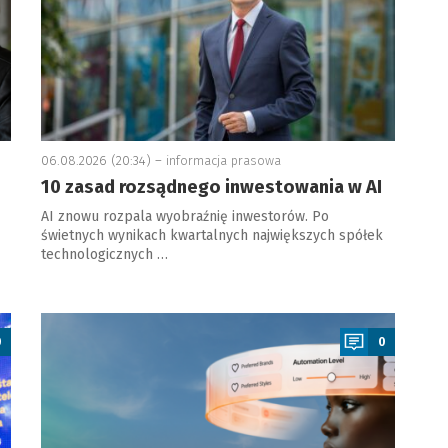
06.08.2026 (20:34) –
informacja prasowa
10 zasad rozsądnego inwestowania w AI
AI znowu rozpala wyobraźnię inwestorów. Po
świetnych wynikach kwartalnych największych spółek
technologicznych …
a
0
0