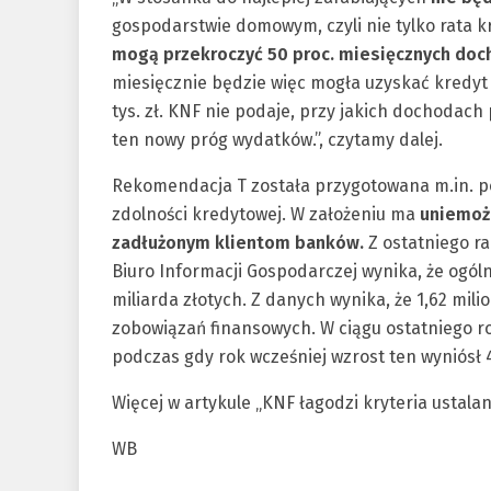
gospodarstwie domowym, czyli nie tylko rata kr
mogą przekroczyć 50 proc. miesięcznych doc
miesięcznie będzie więc mogła uzyskać kredyt w
tys. zł. KNF nie podaje, przy jakich dochodach 
ten nowy próg wydatków.”, czytamy dalej.
Rekomendacja T została przygotowana m.in. po
zdolności kredytowej. W założeniu ma
uniemożl
zadłużonym klientom banków.
Z ostatniego r
Biuro Informacji Gospodarczej wynika, że ogó
miliarda złotych. Z danych wynika, że 1,62 mil
zobowiązań finansowych. W ciągu ostatniego ro
podczas gdy rok wcześniej wzrost ten wyniósł 
Więcej w artykule „KNF łagodzi kryteria ustal
WB