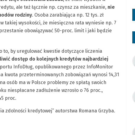
edytu, ale też łącznie np. czynsz za mieszkanie,
nie
hodów rodziny
. Osoba zarabiająca np. 12 tys. zł
 takiej wysokości, że miesięczna rata wyniesie np. 7
przestanie obowiązywać 50-proc. limit i jaki będzie
 to, by uregulować kwestie dotyczące liczenia
iwić dostęp do kolejnych kredytów najbardziej
aportu InfoDług, opublikowanego przez InfoMonitor
lna kwota przeterminowanych zobowiązań wynosi 14,31
iona osób ma w Polsce problemy ze spłatą swoich
ku niespłacane zadłużenie wzrosło o 76 proc.,
45 proc.
ania zdolności kredytowej” autorstwa Romana Grzyba.