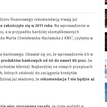
dzoru Finansowego rekomendacją trwają już
ie zakończyło się w 2011 roku.
Na wprowadzenie w
roku, a w przypadku bardziej skomplikowanych
ada Marta Chmielewska-Racławska z KNF.”, czytamy w
ra bankowego. Obawiał się on, że wprowadzenie ich w
h produktów bankowych od 40 do nawet 80 proc.
(w
dochodów klienta). Najbardziej na nowych przepisach
h, których zdolność do zaciągania kredytów
Dzisiaj już wiadomo, że
rekomendacja T nie będzie aż
dzie więc stosowana zasada
, że stałe wydatki w