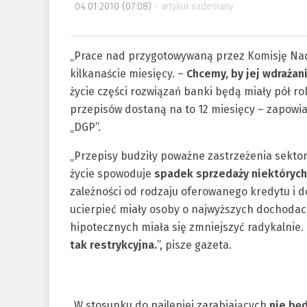
04.01.2010 (07:08)
artykuł nadesłany
„Prace nad przygotowywaną przez Komisję Na
kilkanaście miesięcy. –
Chcemy, by jej wdrażan
życie części rozwiązań banki będą miały pół 
przepisów dostaną na to 12 miesięcy – zapowi
„DGP”.
„Przepisy budziły poważne zastrzeżenia sekto
życie spowoduje
spadek sprzedaży niektóryc
zależności od rodzaju oferowanego kredytu i 
ucierpieć miały osoby o najwyższych dochodac
hipotecznych miała się zmniejszyć radykalnie. 
tak restrykcyjna.
”, pisze gazeta.
„W stosunku do najlepiej zarabiających
nie bę