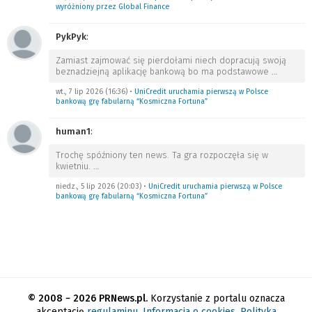
wyróżniony przez Global Finance
PykPyk
:
Zamiast zajmować się pierdołami niech dopracują swoją
beznadziejną aplikację bankową bo ma podstawowe
…
wt., 7 lip 2026 (16:36)
•
UniCredit uruchamia pierwszą w Polsce
bankową grę fabularną “Kosmiczna Fortuna”
human1
:
Trochę spóźniony ten news. Ta gra rozpoczęła się w
kwietniu.
…
niedz., 5 lip 2026 (20:03)
•
UniCredit uruchamia pierwszą w Polsce
bankową grę fabularną “Kosmiczna Fortuna”
© 2008 − 2026 PRNews.pl.
Korzystanie z portalu oznacza
akceptację
regulaminu
.
Informacja o cookies
.
Polityka