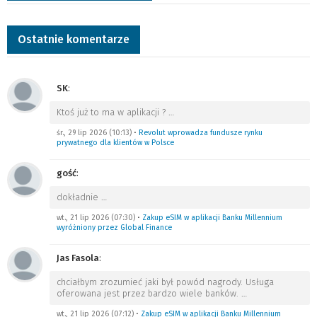
Ostatnie komentarze
SK
:
Ktoś już to ma w aplikacji ?
…
śr., 29 lip 2026 (10:13)
•
Revolut wprowadza fundusze rynku
prywatnego dla klientów w Polsce
gość
:
dokładnie
…
wt., 21 lip 2026 (07:30)
•
Zakup eSIM w aplikacji Banku Millennium
wyróżniony przez Global Finance
Jas Fasola
:
chciałbym zrozumieć jaki był powód nagrody. Usługa
oferowana jest przez bardzo wiele banków.
…
wt., 21 lip 2026 (07:12)
•
Zakup eSIM w aplikacji Banku Millennium