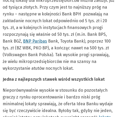
nocną lokatę dla mikroprzedsiębiorców można założyć już
od tysiąca złotych. Przy czym jest to najniższy próg na
rynku – następne w kolejności Bank BPH pozwalają na
zakładanie nocnych lokat odpowiednio od 5 tys. zł i 20
tys. zł, a w kolejnych instytucjach finansowych progi
rozpoczynają się właśnie od 50 tys. zł (m.in. Bank BPS,
Bank BGŻ,
BNP Paribas
Bank, Toyota Bank), poprzez 100
tys. zł (BZ WBK, PKO BP), a kończąc nawet na 500 tys. zł
(Volkswagen Bank Polska). Tak wysokie progi sprawiają,
że wielu mikroprzedsiębiorców nie ma szansy na
wykorzystanie atutów nocnych lokat.
Jedna z najlepszych stawek wśród wszystkich lokat
Nieporównywalnie wysokie w stosunku do pozostałych
graczy z rynku oprocentowanie i bardzo niski próg
minimalnej lokaty sprawiają, że oferta Idea Banku wydaje
się być rzeczywiście idealna. Byłoby tak, gdyby nie jeden,