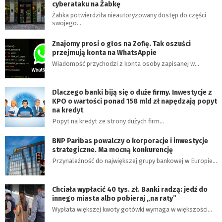
cyberataku na Żabkę
Żabka potwierdziła nieautoryzowany dostęp do części
swojego…
Znajomy prosi o głos na Zofię. Tak oszuści
przejmują konta na WhatsAppie
Wiadomość przychodzi z konta osoby zapisanej w…
Dlaczego banki biją się o duże firmy. Inwestycje z
KPO o wartości ponad 158 mld zł napędzają popyt
na kredyt
Popyt na kredyt ze strony dużych firm…
BNP Paribas powalczy o korporacje i inwestycje
strategiczne. Ma mocną konkurencję
Przynależność do największej grupy bankowej w Europie…
Chciała wypłacić 40 tys. zł. Banki radzą: jedź do
innego miasta albo pobieraj „na raty”
Wypłata większej kwoty gotówki wymaga w większości…