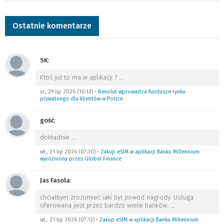
Ostatnie komentarze
SK
:
Ktoś już to ma w aplikacji ?
…
śr., 29 lip 2026 (10:13)
•
Revolut wprowadza fundusze rynku
prywatnego dla klientów w Polsce
gość
:
dokładnie
…
wt., 21 lip 2026 (07:30)
•
Zakup eSIM w aplikacji Banku Millennium
wyróżniony przez Global Finance
Jas Fasola
:
chciałbym zrozumieć jaki był powód nagrody. Usługa
oferowana jest przez bardzo wiele banków.
…
wt., 21 lip 2026 (07:12)
•
Zakup eSIM w aplikacji Banku Millennium