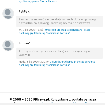
wyróżniony przez Global Finance
PykPyk
:
Zamiast zajmować się pierdołami niech dopracują swoją
beznadziejną aplikację bankową bo ma podstawowe
…
wt., 7 lip 2026 (16:36)
•
UniCredit uruchamia pierwszą w Polsce
bankową grę fabularną “Kosmiczna Fortuna”
human1
:
Trochę spóźniony ten news. Ta gra rozpoczęła się w
kwietniu.
…
niedz., 5 lip 2026 (20:03)
•
UniCredit uruchamia pierwszą w Polsce
bankową grę fabularną “Kosmiczna Fortuna”
© 2008 − 2026 PRNews.pl.
Korzystanie z portalu oznacza
akceptację
regulaminu
.
Informacja o cookies
.
Polityka