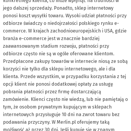
konkretnego klienta, co może wpłynąć na trudności w
jego dalszej sprzedaży. Ponadto, sklep internetowy
ponosi koszt wysyłki towaru. Wysoki udział płatności przy
odbiorze świadczy o niedojrzałości polskiego rynku e-
commerce. W krajach zachodnioeuropejskich i USA, gdzie
branża e-commerce jest w znacznie bardziej
zaawansowanym stadium rozwoju, płatności przy
odbiorze często nie są w ogóle oferowane klientom.
Przedpłacone zakupy towarów w internecie niosą ze sobą
korzyści nie tylko dla sklepu internetowego, ale i dla
klienta. Przede wszystkim, w przypadku korzystania z tej
opcji klient nie ponosi dodatkowej opłaty za usługę
pobrania płatności przez firmę dostarczającą
zamówienie. Klienci często nie wiedzą, lub nie pamiętają o
tym, że osobom prywatnym kupującym w sklepach
internetowych przysługuje 10 dni na zwrot towaru bez
podawania przyczyny. W Merlin.pl oferujemy taką
możliwość aż przez 30 dni. Jeśli kupuje się w znanym