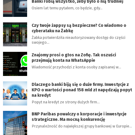
Banki robią wszystko, żeby było o nią trudniej
Osiem lat temu pytałem, co będzie, gdy…
Czy twoje żappsy są bezpieczne? Co wiadomo o
cyberataku na Żabkę
Żabka potwierdziła nieautoryzowany dostęp do części
swojego…
Znajomy prosi o głos na Zofię. Tak oszuści
przejmują konta na WhatsAppie
Wiadomość przychodzi z konta osoby zapisanej w…
Dlaczego banki biją się o duże firmy. Inwestycje z
KPO o wartości ponad 158 mld zł napędzają popyt
na kredyt
Popyt na kredyt ze strony dużych firm…
BNP Paribas powalczy o korporacje i inwestycje
strategiczne. Ma mocną konkurencję
Przynależność do największej grupy bankowej w Europie…