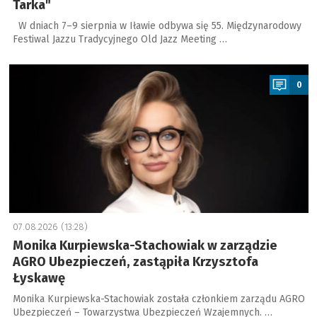
Tarka"
W dniach 7–9 sierpnia w Iławie odbywa się 55. Międzynarodowy
Festiwal Jazzu Tradycyjnego Old Jazz Meeting …
a
0
07.08.2026 (13:28)
Monika Kurpiewska-Stachowiak w zarządzie
AGRO Ubezpieczeń, zastąpiła Krzysztofa
Łyskawę
Monika Kurpiewska-Stachowiak została członkiem zarządu AGRO
Ubezpieczeń – Towarzystwa Ubezpieczeń Wzajemnych. …