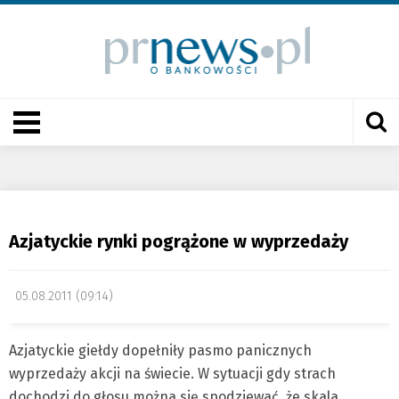
Azjatyckie rynki pogrążone w wyprzedaży
05.08.2011 (09:14)
Azjatyckie giełdy dopełniły pasmo panicznych
wyprzedaży akcji na świecie. W sytuacji gdy strach
dochodzi do głosu można się spodziewać, że skala