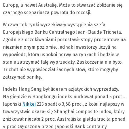
Europę, a nawet Australię. Może to stwarzać zbliżanie się
czarnego scenariusza powrotu do recesji.
W czwartek rynki wyczekiwały wystąpienia szefa
Europejskiego Banku Centralnego Jean-Claude Tricheta.
Zgodnie z oczekiwaniami pozostawił stopy procentowe na
niezmienionym poziomie. Jednak inwestorzy liczyli na
wypowiedź, która uspokoi nerwy na rynkach i będzie w
stanie zatrzymać falę wyprzedaży. Zaskoczenia nie było.
Trichet nie wypowiedział żadnych słów, które mogłyby
zatrzymać panikę.
Indeks Hang Seng był liderem azjatyckich wyprzedaży.
Na giełdzie w Hongkongu indeks nurkował ponad 5 proc..
Japoński
Nikkei
225 spadł o 3,68 proc., z kolei najlepszy w
towarzystwie okazał się Shanghai Composite Index, który
zniżkował niecałe 2 proc. Australijska giełda traciła ponad
4 proc.Ogłoszona przed Japoński Bank Centralny