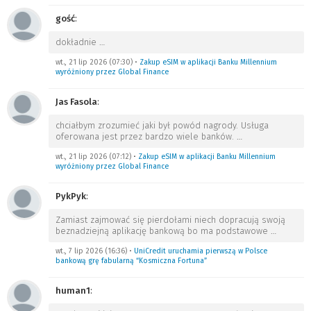
gość
:
dokładnie
…
wt., 21 lip 2026 (07:30)
•
Zakup eSIM w aplikacji Banku Millennium
wyróżniony przez Global Finance
Jas Fasola
:
chciałbym zrozumieć jaki był powód nagrody. Usługa
oferowana jest przez bardzo wiele banków.
…
wt., 21 lip 2026 (07:12)
•
Zakup eSIM w aplikacji Banku Millennium
wyróżniony przez Global Finance
PykPyk
:
Zamiast zajmować się pierdołami niech dopracują swoją
beznadziejną aplikację bankową bo ma podstawowe
…
wt., 7 lip 2026 (16:36)
•
UniCredit uruchamia pierwszą w Polsce
bankową grę fabularną “Kosmiczna Fortuna”
human1
: