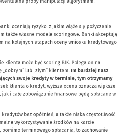
 ewentualne próby manipulacji algorytmem.
anki oceniają ryzyko, z jakim wiąże się pożyczenie
tym także własne modele scoringowe. Banki akceptują
tym na kolejnych etapach oceny wniosku kredytowego
e klienta może być scoring BIK. Polega on na
 „dobrym” lub „złym” klientem.
Im bardziej nasz
cających swoje kredyty w terminie, tym otrzymamy
iosek klienta o kredyt, wyższa ocena oznacza większe
 jak i całe zobowiązanie finansowe będą spłacane w
kredytów bez opóźnień, a także niska częstotliwość
ymalne wykorzystywanie środków na karcie
h, pomimo terminowego spłacania, to zachowanie