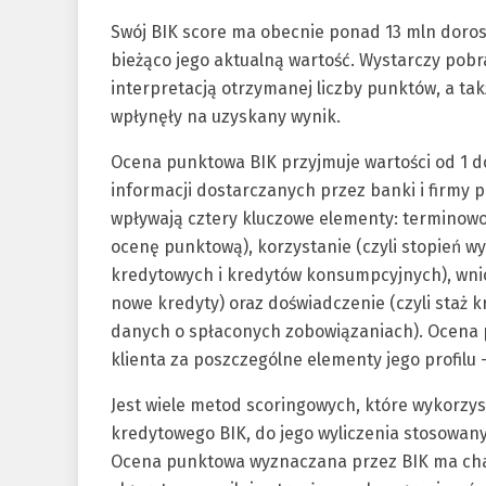
Swój BIK score ma obecnie ponad 13 mln doros
bieżąco jego aktualną wartość. Wystarczy pob
interpretacją otrzymanej liczby punktów, a t
wpłynęły na uzyskany wynik.
Ocena punktowa BIK przyjmuje wartości od 1 d
informacji dostarczanych przez banki i firmy
wpływają cztery kluczowe elementy: terminowo
ocenę punktową), korzystanie (czyli stopień wy
kredytowych i kredytów konsumpcyjnych), wnio
nowe kredyty) oraz doświadczenie (czyli staż 
danych o spłaconych zobowiązaniach). Ocena
klienta za poszczególne elementy jego profilu –
Jest wiele metod scoringowych, które wykorzys
kredytowego BIK, do jego wyliczenia stosowan
Ocena punktowa wyznaczana przez BIK ma char