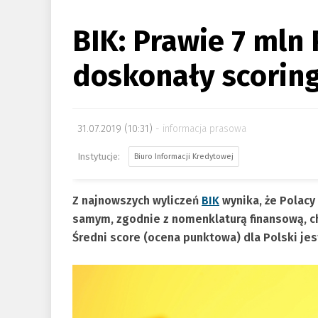
BIK: Prawie 7 mln
doskonały scorin
31.07.2019 (10:31)
informacja prasowa
Biuro Informacji Kredytowej
Z najnowszych wyliczeń
BIK
wynika, że Polacy
samym, zgodnie z nomenklaturą finansową, c
Średni score (ocena punktowa) dla Polski je