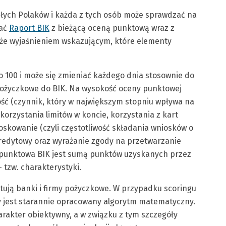
łych Polaków i każda z tych osób może sprawdzać na
rać
Raport BIK
z bieżącą oceną punktową wraz z
akże wyjaśnieniem wskazującym, które elementy
o 100 i może się zmieniać każdego dnia stosownie do
 pożyczkowe do BIK. Na wysokość oceny punktowej
ść (czynnik, który w największym stopniu wpływa na
korzystania limitów w koncie, korzystania z kart
skowanie (czyli częstotliwość składania wniosków o
kredytowy oraz wyrażanie zgody na przetwarzanie
 punktowa BIK jest sumą punktów uzyskanych przez
 tzw. charakterystyki.
tują banki i firmy pożyczkowe. W przypadku scoringu
y jest starannie opracowany algorytm matematyczny.
akter obiektywny, a w związku z tym szczegóły