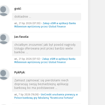
gość
:
dokładnie
…
wt., 21 lip 2026 (07:30)
•
Zakup eSIM w aplikacji Banku
Millennium wyróżniony przez Global Finance
Jas Fasola
:
chciałbym zrozumieć jaki był powód nagrody.
Usługa oferowana jest przez bardzo wiele
banków.
…
wt., 21 lip 2026 (07:12)
•
Zakup eSIM w aplikacji Banku
Millennium wyróżniony przez Global Finance
PykPyk
:
Zamiast zajmować się pierdołami niech
dopracują swoją beznadziejną aplikację
bankową bo ma podstawowe
…
wt., 7 lip 2026 (16:36)
•
UniCredit uruchamia pierwszą w
Polsce bankową grę fabularną “Kosmiczna Fortuna”