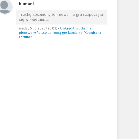
human1
:
Trochę spóźniony ten news. Ta gra rozpoczęła
się w kwietniu.
…
niedz., 5 lip 2026 (20:03)
•
UniCredit uruchamia
pierwszą w Polsce bankową grę fabularną “Kosmiczna
Fortuna”