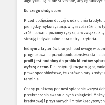
algorytmu są pilnie strzeżone, aby ograniczyć
Do czego służy score
Przed podjęciem decyzji o udzieleniu kredytu b
pieniędzy, wykorzystując w tym celu różne, w 
zróżnicowane poziomy ryzyka, a w związku z 
stosują indywidualne parametry i kryteria.
Jednym z kryteriów branych pod uwagę w oceni
prognozowaniu prawdopodobieństwa stania się
profil jest podobny do profilu klientów spła
wyższą ocenę.
Dla instytucji rozpatrującej wn
prawdopodobieństwo, że zarówno raty kredytu,
terminie.
Ocenę punktową podnosi spłacanie wszystkich 
przekraczania ewentualnych zaległości. Maks
kredytowej i przyznanych limitów kredytowyc