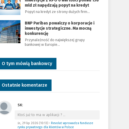
Inwestycje z KPO o wartości ponad 158
mld zł napędzają popyt na kredyt
Popyt na kredyt ze strony dużych firm…
BNP Paribas powalczy o korporacje i
inwestycje strategiczne. Ma mocną
konkurencję
Przynależność do największej grupy
bankowej w Europie…
O tym mówią bankowcy
Ostatnie komentarze
SK
:
Ktoś już to ma w aplikacji ?
…
śr., 29 lip 2026 (10:13)
•
Revolut wprowadza fundusze
rynku prywatnego dla klientów w Polsce