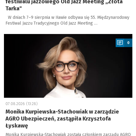
festiwalu jazzowego Old Jazz Meeting „Złota
Tarka"
W dniach 7–9 sierpnia w Iławie odbywa się 55. Międzynarodowy
Festiwal Jazzu Tradycyjnego Old Jazz Meeting …
a
0
07.08.2026 (13:28)
Monika Kurpiewska-Stachowiak w zarządzie
AGRO Ubezpieczeń, zastąpiła Krzysztofa
Łyskawę
Monika Kurpiewska-Stachowiak została członkiem zarządu AGRO