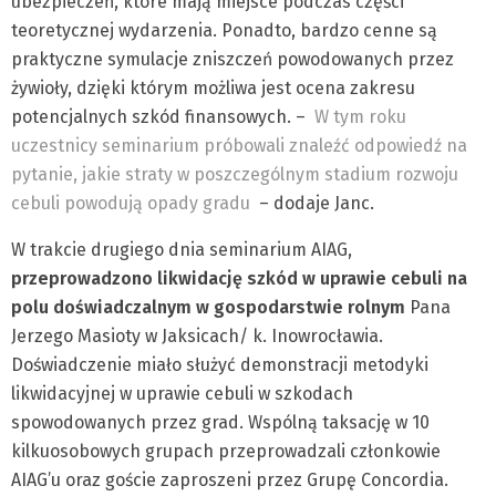
ubezpieczeń, które mają miejsce podczas części
teoretycznej wydarzenia. Ponadto, bardzo cenne są
praktyczne symulacje zniszczeń powodowanych przez
żywioły, dzięki którym możliwa jest ocena zakresu
potencjalnych szkód finansowych. –
W tym roku
uczestnicy seminarium próbowali znaleźć odpowiedź na
pytanie, jakie straty w poszczególnym stadium rozwoju
cebuli powodują opady gradu
– dodaje Janc.
W trakcie drugiego dnia seminarium AIAG,
przeprowadzono likwidację szkód w uprawie cebuli na
polu doświadczalnym w gospodarstwie rolnym
Pana
Jerzego Masioty w Jaksicach/ k. Inowrocławia.
Doświadczenie miało służyć demonstracji metodyki
likwidacyjnej w uprawie cebuli w szkodach
spowodowanych przez grad. Wspólną taksację w 10
kilkuosobowych grupach przeprowadzali członkowie
AIAG’u oraz goście zaproszeni przez Grupę Concordia.