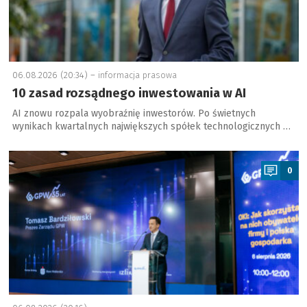
06.08.2026 (20:34) –
informacja prasowa
10 zasad rozsądnego inwestowania w AI
AI znowu rozpala wyobraźnię inwestorów. Po świetnych
wynikach kwartalnych największych spółek technologicznych …
a
0