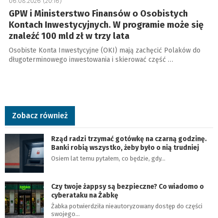
06.08.2026 (20:16)
GPW i Ministerstwo Finansów o Osobistych
Kontach Inwestycyjnych. W programie może się
znaleźć 100 mld zł w trzy lata
Osobiste Konta Inwestycyjne (OKI) mają zachęcić Polaków do
długoterminowego inwestowania i skierować część …
Zobacz również
Rząd radzi trzymać gotówkę na czarną godzinę.
Banki robią wszystko, żeby było o nią trudniej
Osiem lat temu pytałem, co będzie, gdy…
Czy twoje żappsy są bezpieczne? Co wiadomo o
cyberataku na Żabkę
Żabka potwierdziła nieautoryzowany dostęp do części
swojego…