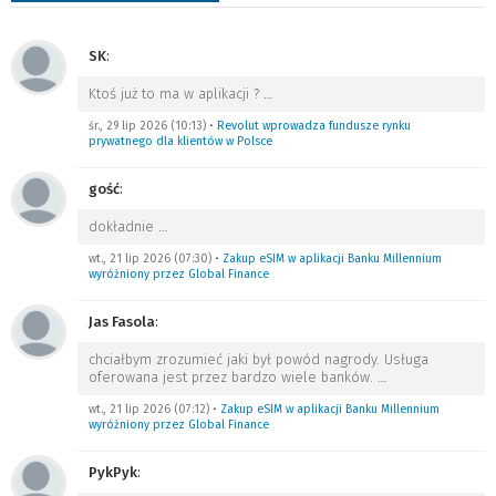
SK
:
Ktoś już to ma w aplikacji ?
…
śr., 29 lip 2026 (10:13)
•
Revolut wprowadza fundusze rynku
prywatnego dla klientów w Polsce
gość
:
dokładnie
…
wt., 21 lip 2026 (07:30)
•
Zakup eSIM w aplikacji Banku Millennium
wyróżniony przez Global Finance
Jas Fasola
:
chciałbym zrozumieć jaki był powód nagrody. Usługa
oferowana jest przez bardzo wiele banków.
…
wt., 21 lip 2026 (07:12)
•
Zakup eSIM w aplikacji Banku Millennium
wyróżniony przez Global Finance
PykPyk
: