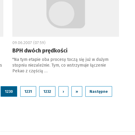
09.06.2007 (07:59)
BPH dwóch prędkości
"Na tym etapie oba procesy toczą się już w dużym
s
stopniu niezależnie. Tym, co wstrzymuje łączenie
Pekao z częścią …
1230
1231
1232
›
»
Następne