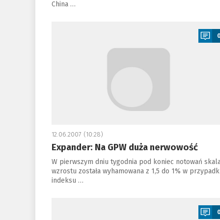
China …
a
12.06.2007 (10:28)
Expander: Na GPW duża nerwowość
W pierwszym dniu tygodnia pod koniec notowań skal
wzrostu została wyhamowana z 1,5 do 1% w przypadk
indeksu …
a