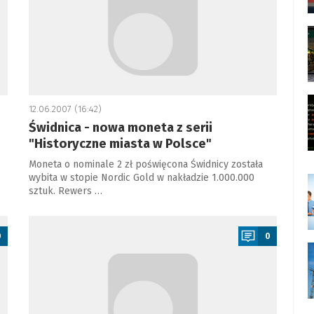
12.06.2007 (16:42)
Świdnica - nowa moneta z serii
"Historyczne miasta w Polsce"
Moneta o nominale 2 zł poświęcona Świdnicy została
wybita w stopie Nordic Gold w nakładzie 1.000.000
sztuk. Rewers …
a
0
0