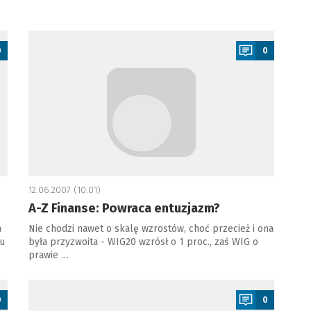
a
0
0
12.06.2007 (10:01)
A-Z Finanse: Powraca entuzjazm?
a
Nie chodzi nawet o skalę wzrostów, choć przecież i ona
u
była przyzwoita - WIG20 wzrósł o 1 proc., zaś WIG o
prawie …
a
0
0