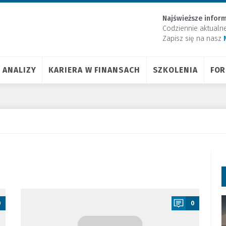
Najświeższe inform
Codziennie aktualn
Zapisz się na nasz
ANALIZY
KARIERA W FINANSACH
SZKOLENIA
FO
a
0
0