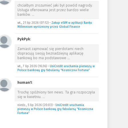
chciałbym zrozumieć jaki był powód nagrody.
Usługa oferowana jest przez bardzo wiele
banków.
…
wt., 21 lip 2026 (07:12)
•
Zakup eSIM w aplikacji Banku
Millennium wyróżniony przez Global Finance
PykPyk
:
Zamiast zajmować się pierdołami niech
dopracują swoją beznadziejną aplikację
bankową bo ma podstawowe
…
wt., 7 lip 2026 (16:36)
•
UniCredit uruchamia pierwszą w
Polsce bankową grę fabularną “Kosmiczna Fortuna”
human1
:
Trochę spóźniony ten news. Ta gra rozpoczęła
się w kwietniu.
…
niedz., 5 lip 2026 (20:03)
•
UniCredit uruchamia
pierwszą w Polsce bankową grę fabularną “Kosmiczna
Fortuna”