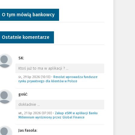
O tym mówią bankowcy
Ostatnie komentarze
SK
:
Ktoś już to ma w aplikacji ?
…
śr., 29 lip 2026 (10:13)
•
Revolut wprowadza fundusze
rynku prywatnego dla klientów w Polsce
gość
:
dokładnie
…
wt., 21 lip 2026 (07:30)
•
Zakup eSIM w aplikacji Banku
Millennium wyróżniony przez Global Finance
Jas Fasola
: