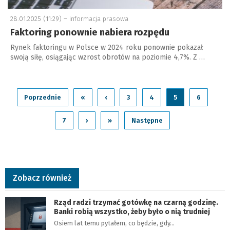
28.01.2025 (11:29) –
informacja prasowa
Faktoring ponownie nabiera rozpędu
Rynek faktoringu w Polsce w 2024 roku ponownie pokazał
swoją siłę, osiągając wzrost obrotów na poziomie 4,7%. Z …
Poprzednie
«
‹
3
4
5
6
7
›
»
Następne
Zobacz również
Rząd radzi trzymać gotówkę na czarną godzinę.
Banki robią wszystko, żeby było o nią trudniej
Osiem lat temu pytałem, co będzie, gdy…