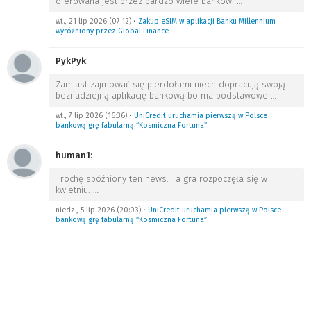
oferowana jest przez bardzo wiele banków.
…
wt., 21 lip 2026 (07:12)
•
Zakup eSIM w aplikacji Banku Millennium
wyróżniony przez Global Finance
PykPyk
:
Zamiast zajmować się pierdołami niech dopracują swoją
beznadziejną aplikację bankową bo ma podstawowe
…
wt., 7 lip 2026 (16:36)
•
UniCredit uruchamia pierwszą w Polsce
bankową grę fabularną “Kosmiczna Fortuna”
human1
:
Trochę spóźniony ten news. Ta gra rozpoczęła się w
kwietniu.
…
niedz., 5 lip 2026 (20:03)
•
UniCredit uruchamia pierwszą w Polsce
bankową grę fabularną “Kosmiczna Fortuna”