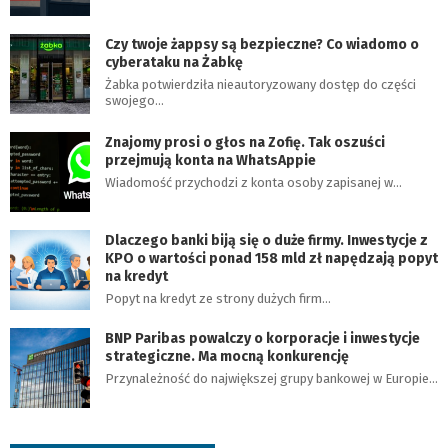
Czy twoje żappsy są bezpieczne? Co wiadomo o
cyberataku na Żabkę
Żabka potwierdziła nieautoryzowany dostęp do części
swojego…
Znajomy prosi o głos na Zofię. Tak oszuści
przejmują konta na WhatsAppie
Wiadomość przychodzi z konta osoby zapisanej w…
Dlaczego banki biją się o duże firmy. Inwestycje z
KPO o wartości ponad 158 mld zł napędzają popyt
na kredyt
Popyt na kredyt ze strony dużych firm…
BNP Paribas powalczy o korporacje i inwestycje
strategiczne. Ma mocną konkurencję
Przynależność do największej grupy bankowej w Europie…