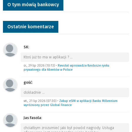
O tym mówią bankowcy
Ostatnie komentarze
SK
:
Ktoś już to ma w aplikacji ?
…
śr., 29 lip 2026 (10:13)
•
Revolut wprowadza fundusze rynku
prywatnego dla klientów w Polsce
gość
:
dokładnie
…
wt., 21 lip 2026 (07:30)
•
Zakup eSIM w aplikacji Banku Millennium
wyróżniony przez Global Finance
Jas Fasola
:
chciałbym zrozumieć jaki był powód nagrody. Usługa