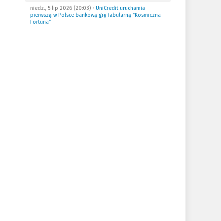
niedz., 5 lip 2026 (20:03)
•
UniCredit uruchamia
pierwszą w Polsce bankową grę fabularną “Kosmiczna
Fortuna”