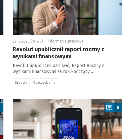
22.12.2023 (10:45) –
informacja prasowa
Revolut upublicznił raport roczny z
wynikami finansowymi
Revolut upublicznił dziś swój Raport Roczny z
wynikami finansowymi za rok kończący …
Kredyty
Oszczędzanie
a
0
0