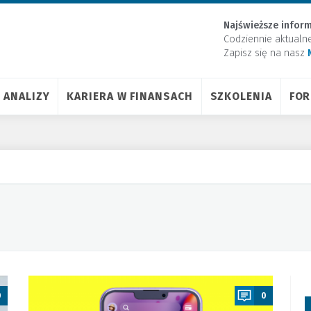
Najświeższe inform
Codziennie aktualn
Zapisz się na nasz
ANALIZY
KARIERA W FINANSACH
SZKOLENIA
FO
a
0
0