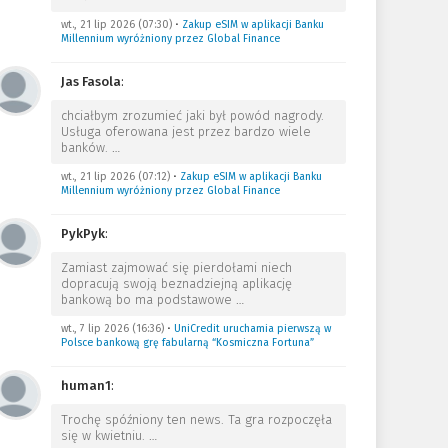
wt., 21 lip 2026 (07:30)
•
Zakup eSIM w aplikacji Banku
Millennium wyróżniony przez Global Finance
Jas Fasola
:
chciałbym zrozumieć jaki był powód nagrody.
Usługa oferowana jest przez bardzo wiele
banków.
…
wt., 21 lip 2026 (07:12)
•
Zakup eSIM w aplikacji Banku
Millennium wyróżniony przez Global Finance
PykPyk
:
Zamiast zajmować się pierdołami niech
dopracują swoją beznadziejną aplikację
bankową bo ma podstawowe
…
wt., 7 lip 2026 (16:36)
•
UniCredit uruchamia pierwszą w
Polsce bankową grę fabularną “Kosmiczna Fortuna”
human1
:
Trochę spóźniony ten news. Ta gra rozpoczęła
się w kwietniu.
…