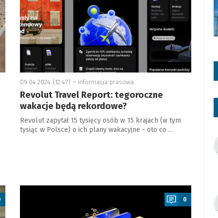
09.04.2024 (12:47) –
informacja prasowa
Revolut Travel Report: tegoroczne
wakacje będą rekordowe?
Revolut zapytał 15 tysięcy osób w 15 krajach (w tym
tysiąc w Polsce) o ich plany wakacyjne - oto co …
a
0
0