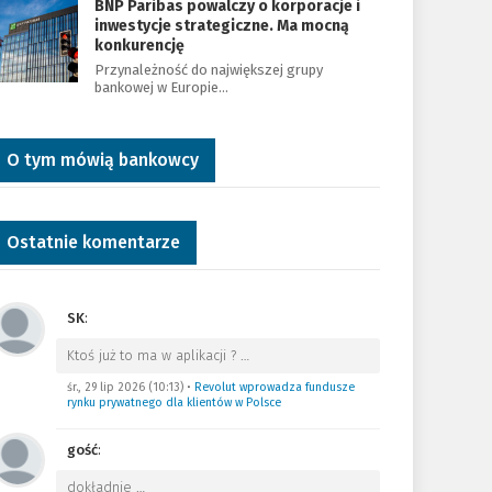
BNP Paribas powalczy o korporacje i
inwestycje strategiczne. Ma mocną
konkurencję
Przynależność do największej grupy
bankowej w Europie…
O tym mówią bankowcy
Ostatnie komentarze
SK
:
Ktoś już to ma w aplikacji ?
…
śr., 29 lip 2026 (10:13)
•
Revolut wprowadza fundusze
rynku prywatnego dla klientów w Polsce
gość
:
dokładnie
…