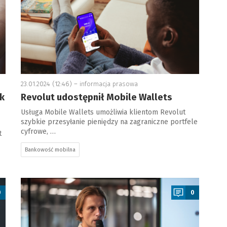
23.01.2024 (12:46) –
informacja prasowa
k
Revolut udostępnił Mobile Wallets
Usługa Mobile Wallets umożliwia klientom Revolut
szybkie przesyłanie pieniędzy na zagraniczne portfele
cyfrowe, …
t
Bankowość mobilna
a
0
0