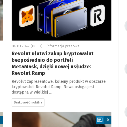
06.03.2024 (06:53) –
informacja prasowa
Revolut ułatwi zakup kryptowalut
bezpośrednio do portfeli
MetaMask, dzięki nowej usłudze:
Revolut Ramp
Revolut zaprezentował kolejny produkt w obszarze
kryptowalut: Revolut Ramp. Nowa usługa jest
dostępna w Wielkiej …
Bankowość mobilna
a
0
0