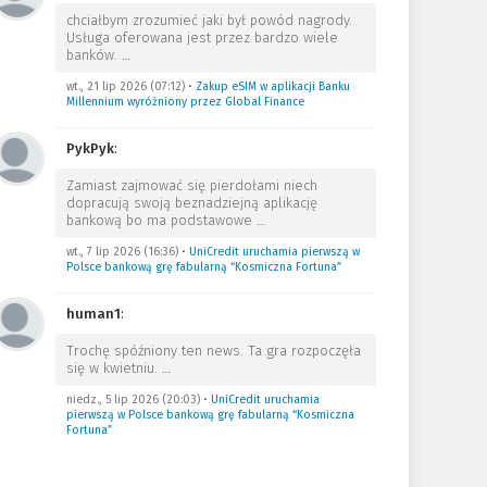
chciałbym zrozumieć jaki był powód nagrody.
Usługa oferowana jest przez bardzo wiele
banków.
…
wt., 21 lip 2026 (07:12)
•
Zakup eSIM w aplikacji Banku
Millennium wyróżniony przez Global Finance
PykPyk
:
Zamiast zajmować się pierdołami niech
dopracują swoją beznadziejną aplikację
bankową bo ma podstawowe
…
wt., 7 lip 2026 (16:36)
•
UniCredit uruchamia pierwszą w
Polsce bankową grę fabularną “Kosmiczna Fortuna”
human1
:
Trochę spóźniony ten news. Ta gra rozpoczęła
się w kwietniu.
…
niedz., 5 lip 2026 (20:03)
•
UniCredit uruchamia
pierwszą w Polsce bankową grę fabularną “Kosmiczna
Fortuna”