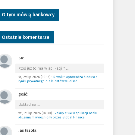
O tym mówią bankowcy
Ostatnie komentarze
SK
:
Ktoś już to ma w aplikacji ?
…
śr., 29 lip 2026 (10:13)
•
Revolut wprowadza fundusze
rynku prywatnego dla klientów w Polsce
gość
:
dokładnie
…
wt., 21 lip 2026 (07:30)
•
Zakup eSIM w aplikacji Banku
Millennium wyróżniony przez Global Finance
Jas Fasola
: