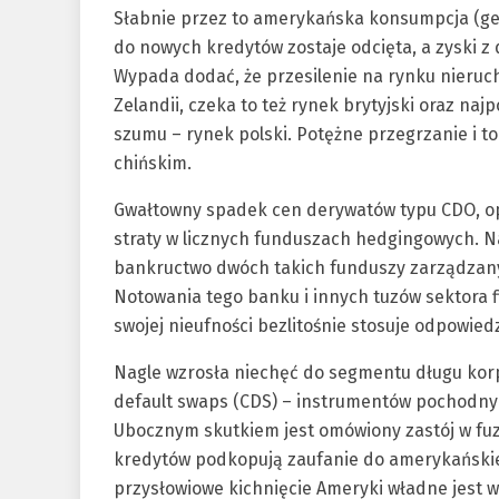
Słabnie przez to amerykańska konsumpcja (gen
do nowych kredytów zostaje odcięta, a zyski z
Wypada dodać, że przesilenie na rynku nierucho
Zelandii, czeka to też rynek brytyjski oraz na
szumu – rynek polski. Potężne przegrzanie i to 
chińskim.
Gwałtowny spadek cen derywatów typu CDO, o
straty w licznych funduszach hedgingowych. N
bankructwo dwóch takich funduszy zarządzanyc
Notowania tego banku i innych tuzów sektora f
swojej nieufności bezlitośnie stosuje odpowied
Nagle wzrosła niechęć do segmentu długu korp
default swaps (CDS) – instrumentów pochodnyc
Ubocznym skutkiem jest omówiony zastój w fuzj
kredytów podkopują zaufanie do amerykańskie
przysłowiowe kichnięcie Ameryki władne jest w