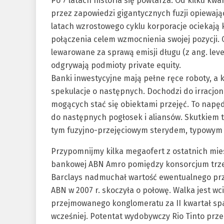
Po 7 latach historia się powtarza. Od kilku kw
przez zapowiedzi gigantycznych fuzji opiewając
latach wzrostowego cyklu korporacje ociekają 
połączenia celem wzmocnienia swojej pozycji. 
lewarowane za sprawą emisji długu (z ang. lev
odgrywają podmioty private equity.
Banki inwestycyjne mają pełne ręce roboty, a
spekulacje o następnych. Dochodzi do irracjo
mogących stać się obiektami przejęć. To napędz
do następnych pogłosek i aliansów. Skutkiem 
tym fuzyjno-przejęciowym sterydem, typowym d
Przypomnijmy kilka megaofert z ostatnich mies
bankowej ABN Amro pomiędzy konsorcjum trzec
Barclays nadmuchał wartość ewentualnego prze
ABN w 2007 r. skoczyła o połowę. Walka jest w
przejmowanego konglomeratu za II kwartał spa
wcześniej. Potentat wydobywczy Rio Tinto przeb