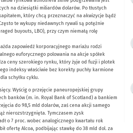
artałów rynkowa atmosfera silnie podgrzewana jest
ych na dziesiątki miliardów dolarów. Po tłustych
kapitałem, który chcą przeznaczyć na akwizycje bądź
Często te wykupy niedawnych rywali są potężnie
eraged buyouts, LBO), przy czym niemałą rolę
 każda zapowiedź korporacyjnego mariażu rodzi
nalnego euforycznego polowania na akcje spółek
a ceny szerokiego rynku, który żyje od fuzji i plotek
tego indeksy właściwie bez korekty puchły karmione
la schyłku cyklu.
ięcy. Wyścig o przejęcie paneuropejskiej grupy
h banków (m. in. Royal Bank of Scotland) a bankiem
jęcia do 98,5 mld dolarów, zaś cena akcji samego
ciąż nierozstrzygnięta. Tymczasem zysk
dł o 7 proc. wobec analogicznego kwartału rok
ił ofertę Alcoa, podbijając stawkę do 38 mld dol. za