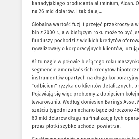
kanadyjskiego producenta aluminium, Alcan. Of
na 26 mld dolarów. I tak dalej…
Globalna wartość fuzji i przejęć przekroczyła w
bln z 2000 r., a w bieżącym roku może to być j
funduszy pochodzi z wielkich kredytów oferowa
rywalizowały o korporacyjnych klientów, luzują
Aż tu nagle w połowie bieżącego roku maszynka 
segmencie amerykańskich kredytów hipotecznyc
instrumentów opartych na długu korporacyjny
"odbiciem" ryzyka do klientów detalicznych, pr
Pojawiają się więc problemy z dopięciem kolejn
lewarowania. Według doniesień Barings Asset 
sześciu tygodni zaniechano bądź odroczono 4
60 mld dolarów długu na finalizację tych operac
przez plotki szybko uchodzi powietrze.