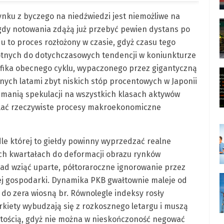
nku z byczego na niedźwiedzi jest niemożliwe na
gdy notowania zdążą już przebyć pewien dystans po
u to proces rozłożony w czasie, gdyż czasu tego
otnych do dotychczasowych tendencji w koniunkturze
fika obecnego cyklu, wypaczonego przez gigantyczną
ch latami zbyt niskich stóp procentowych w Japonii
z manią spekulacji na wszystkich klasach aktywów
dlać rzeczywiste procesy makroekonomiczne
dle której to giełdy powinny wyprzedzać realne
ch kwartałach do deformacji obrazu rynków
ad wziąć uparte, półtoraroczne ignorowanie przez
ej gospodarki. Dynamika PKB gwałtownie maleje od
l do zera wiosną br. Równolegle indeksy rosły
kiety wybudzają się z rozkosznego letargu i muszą
stością, gdyż nie można w nieskończoność negować