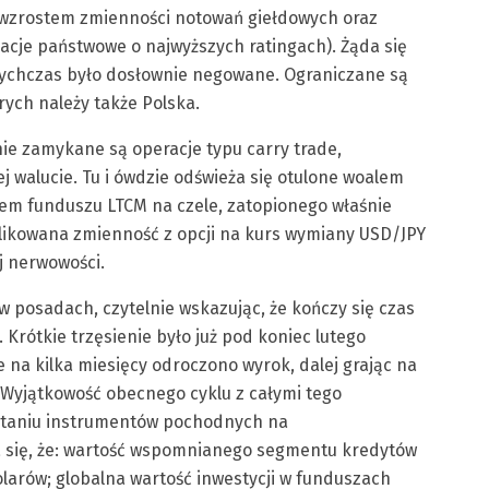
 wzrostem zmienności notowań giełdowych oraz
acje państwowe o najwyższych ratingach). Żąda się
otychczas było dosłownie negowane. Ograniczane są
ych należy także Polska.
ie zamykane są operacje typu carry trade,
j walucie. Tu i ówdzie odświeża się otulone woalem
wem funduszu LTCM na czele, zatopionego właśnie
plikowana zmienność z opcji na kurs wymiany USD/JPY
j nerwowości.
 posadach, czytelnie wskazując, że kończy się czas
Krótkie trzęsienie było już pod koniec lutego
e na kilka miesięcy odroczono wyrok, dalej grając na
 Wyjątkowość obecnego cyklu z całymi tego
staniu instrumentów pochodnych na
a się, że: wartość wspomnianego segmentu kredytów
larów; globalna wartość inwestycji w funduszach