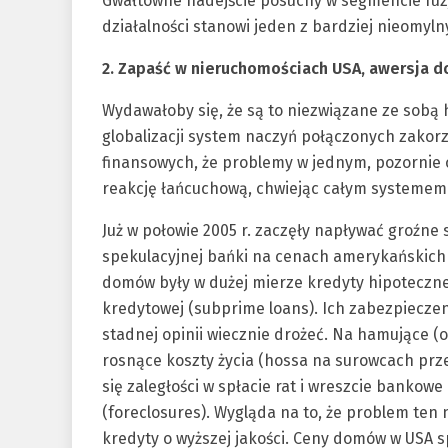
Gwałtowne nadejście posuchy w segmencie fuzji
działalności stanowi jeden z bardziej nieomyl
2. Zapaść w nieruchomościach USA, awersja do
Wydawałoby się, że są to niezwiązane ze sobą 
globalizacji system naczyń połączonych zakorz
finansowych, że problemy w jednym, pozornie
reakcję łańcuchową, chwiejąc całym systemem
Już w połowie 2005 r. zaczęły napływać groźne
spekulacyjnej bańki na cenach amerykańskich
domów były w dużej mierze kredyty hipoteczn
kredytowej (subprime loans). Ich zabezpiecze
stadnej opinii wiecznie drożeć. Na hamujące (
rosnące koszty życia (hossa na surowcach prze
się zaległości w spłacie rat i wreszcie bankow
(foreclosures). Wygląda na to, że problem ten
kredyty o wyższej jakości. Ceny domów w USA sp