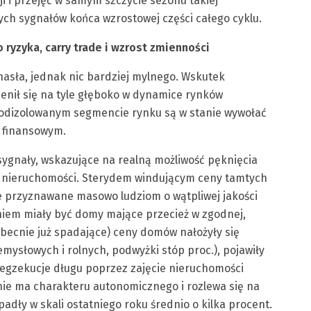
 i przejęć w samym szczycie sezonu takiej
nych sygnałów końca wzrostowej części całego cyklu.
 ryzyka, carry trade i wzrost zmienności
hasła, jednak nic bardziej mylnego. Wskutek
enił się na tyle głęboko w dynamice rynków
 odizolowanym segmencie rynku są w stanie wywołać
 finansowym.
 sygnały, wskazujące na realną możliwość pęknięcia
 nieruchomości. Sterydem windującym ceny tamtych
e przyznawane masowo ludziom o wątpliwej jakości
niem miały być domy mające przecież w zgodnej,
obecnie już spadające) ceny domów nałożyły się
mysłowych i rolnych, podwyżki stóp proc.), pojawiły
e egzekucje długu poprzez zajęcie nieruchomości
 nie ma charakteru autonomicznego i rozlewa się na
adły w skali ostatniego roku średnio o kilka procent.