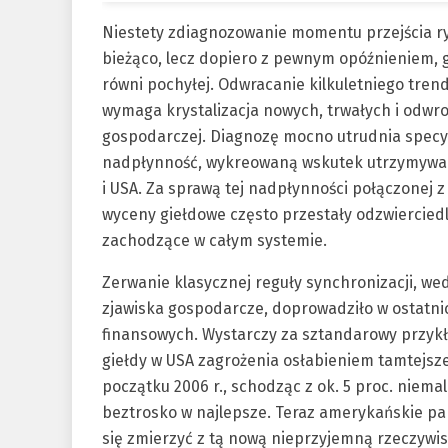
Niestety zdiagnozowanie momentu przejścia ry
bieżąco, lecz dopiero z pewnym opóźnieniem, 
równi pochyłej. Odwracanie kilkuletniego trend
wymaga krystalizacja nowych, trwałych i odwr
gospodarczej. Diagnozę mocno utrudnia specy
nadpłynność, wykreowaną wskutek utrzymywany
i USA. Za sprawą tej nadpłynności połączonej 
wyceny giełdowe często przestały odzwiercie
zachodzące w całym systemie.
Zerwanie klasycznej reguły synchronizacji, we
zjawiska gospodarcze, doprowadziło w ostatni
finansowych. Wystarczy za sztandarowy przykł
giełdy w USA zagrożenia osłabieniem tamtejsz
początku 2006 r., schodząc z ok. 5 proc. niema
beztrosko w najlepsze. Teraz amerykańskie par
się zmierzyć z tą nową nieprzyjemną rzeczywi