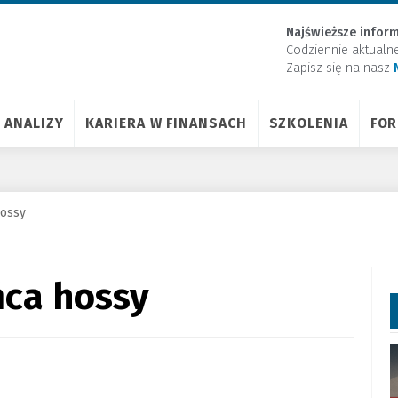
Najświeższe inform
Codziennie aktualn
Zapisz się na nasz
ANALIZY
KARIERA W FINANSACH
SZKOLENIA
FO
hossy
ńca hossy