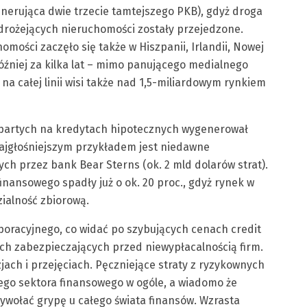
erująca dwie trzecie tamtejszego PKB), gdyż droga
 drożejących nieruchomości zostały przejedzone.
mości zaczęło się także w Hiszpanii, Irlandii, Nowej
jpóźniej za kilka lat – mimo panującego medialnego
na całej linii wisi także nad 1,5-miliardowym rynkiem
partych na kredytach hipotecznych wygenerował
ajgłośniejszym przykładem jest niedawne
h przez bank Bear Sterns (ok. 2 mld dolarów strat).
inansowego spadły już o ok. 20 proc., gdyż rynek w
zialność zbiorową.
oracyjnego, co widać po szybujących cenach credit
h zabezpieczających przed niewypłacalnością firm.
ach i przejęciach. Pęczniejące straty z ryzykownych
go sektora finansowego w ogóle, a wiadomo że
ywołać grypę u całego świata finansów. Wzrasta