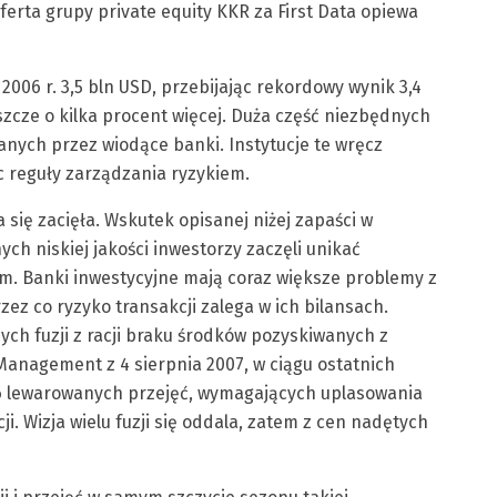
erta grupy private equity KKR za First Data opiewa
 2006 r. 3,5 bln USD, przebijając rekordowy wynik 3,4
eszcze o kilka procent więcej. Duża część niezbędnych
nych przez wiodące banki. Instytucje te wręcz
c reguły zarządzania ryzykiem.
się zacięła. Wskutek opisanej niżej zapaści w
h niskiej jakości inwestorzy zaczęli unikać
m. Banki inwestycyjne mają coraz większe problemy z
zez co ryzyko transakcji zalega w ich bilansach.
ych fuzji z racji braku środków pozyskiwanych z
Management z 4 sierpnia 2007, w ciągu ostatnich
6 lewarowanych przejęć, wymagających uplasowania
ji. Wizja wielu fuzji się oddala, zatem z cen nadętych