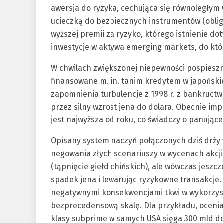
awersja do ryzyka, cechująca się równoległym
ucieczką do bezpiecznych instrumentów (oblig
wyższej premii za ryzyko, którego istnienie d
inwestycje w aktywa emerging markets, do któr
W chwilach zwiększonej niepewności pospieszn
finansowane m. in. tanim kredytem w japońskie
zapomnienia turbulencje z 1998 r. z bankruct
przez silny wzrost jena do dolara. Obecnie im
jest najwyższa od roku, co świadczy o panujące
Opisany system naczyń połączonych dziś drży w
negowania złych scenariuszy w wycenach akcji. 
(tąpnięcie giełd chińskich), ale wówczas jeszcz
spadek jena i lewarując ryzykowne transakcje.
negatywnymi konsekwencjami tkwi w wykorzy
bezprecedensową skalę. Dla przykładu, oceni
klasy subprime w samych USA sięga 300 mld do