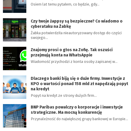
Osiem lat temu pytałem, co będzie, gdy…
Czy twoje żappsy są bezpieczne? Co wiadomo o
cyberataku na Żabkę
Żabka potwierdziła nieautoryzowany dostęp do części
swojego…
Znajomy prosi o głos na Zofię. Tak oszuści
przejmują konta na WhatsAppie
Wiadomość przychodzi z konta osoby zapisanej w…
Dlaczego banki biją się o duże firmy. Inwestycje z
KPO o wartości ponad 158 mld zł napędzają popyt
na kredyt
Popyt na kredyt ze strony dużych firm…
BNP Paribas powalczy o korporacje i inwestycje
strategiczne. Ma mocną konkurencję
Przynależność do największej grupy bankowej w Europie…