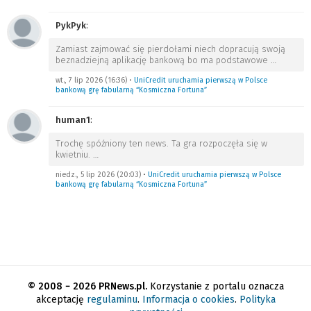
PykPyk
:
Zamiast zajmować się pierdołami niech dopracują swoją
beznadziejną aplikację bankową bo ma podstawowe
…
wt., 7 lip 2026 (16:36)
•
UniCredit uruchamia pierwszą w Polsce
bankową grę fabularną “Kosmiczna Fortuna”
human1
:
Trochę spóźniony ten news. Ta gra rozpoczęła się w
kwietniu.
…
niedz., 5 lip 2026 (20:03)
•
UniCredit uruchamia pierwszą w Polsce
bankową grę fabularną “Kosmiczna Fortuna”
© 2008 − 2026 PRNews.pl.
Korzystanie z portalu oznacza
akceptację
regulaminu
.
Informacja o cookies
.
Polityka