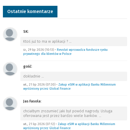
Ostatnie komentarze
SK
:
Ktoś już to ma w aplikacji ?
…
śr., 29 lip 2026 (10:13)
•
Revolut wprowadza fundusze rynku
prywatnego dla klientów w Polsce
gość
:
dokładnie
…
wt., 21 lip 2026 (07:30)
•
Zakup eSIM w aplikacji Banku Millennium
wyróżniony przez Global Finance
Jas Fasola
:
chciałbym zrozumieć jaki był powód nagrody. Usługa
oferowana jest przez bardzo wiele banków.
…
wt., 21 lip 2026 (07:12)
•
Zakup eSIM w aplikacji Banku Millennium
wyróżniony przez Global Finance