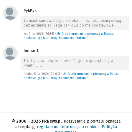
PykPyk
:
Zamiast zajmować się pierdołami niech dopracują swoją
beznadziejną aplikację bankową bo ma podstawowe
…
wt., 7 lip 2026 (16:36)
•
UniCredit uruchamia pierwszą w Polsce
bankową grę fabularną “Kosmiczna Fortuna”
human1
:
Trochę spóźniony ten news. Ta gra rozpoczęła się w
kwietniu.
…
niedz., 5 lip 2026 (20:03)
•
UniCredit uruchamia pierwszą w Polsce
bankową grę fabularną “Kosmiczna Fortuna”
© 2008 − 2026 PRNews.pl.
Korzystanie z portalu oznacza
akceptację
regulaminu
.
Informacja o cookies
.
Polityka