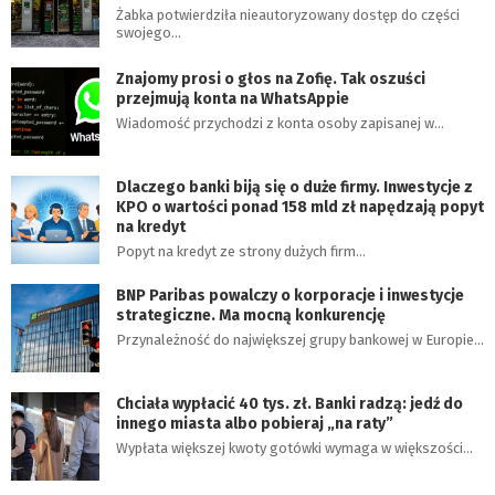
Żabka potwierdziła nieautoryzowany dostęp do części
swojego…
Znajomy prosi o głos na Zofię. Tak oszuści
przejmują konta na WhatsAppie
Wiadomość przychodzi z konta osoby zapisanej w…
Dlaczego banki biją się o duże firmy. Inwestycje z
KPO o wartości ponad 158 mld zł napędzają popyt
na kredyt
Popyt na kredyt ze strony dużych firm…
BNP Paribas powalczy o korporacje i inwestycje
strategiczne. Ma mocną konkurencję
Przynależność do największej grupy bankowej w Europie…
Chciała wypłacić 40 tys. zł. Banki radzą: jedź do
innego miasta albo pobieraj „na raty”
Wypłata większej kwoty gotówki wymaga w większości…