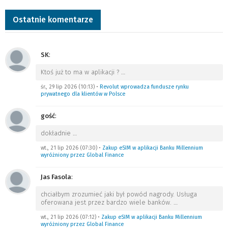
Ostatnie komentarze
SK
:
Ktoś już to ma w aplikacji ?
…
śr., 29 lip 2026 (10:13)
•
Revolut wprowadza fundusze rynku
prywatnego dla klientów w Polsce
gość
:
dokładnie
…
wt., 21 lip 2026 (07:30)
•
Zakup eSIM w aplikacji Banku Millennium
wyróżniony przez Global Finance
Jas Fasola
:
chciałbym zrozumieć jaki był powód nagrody. Usługa
oferowana jest przez bardzo wiele banków.
…
wt., 21 lip 2026 (07:12)
•
Zakup eSIM w aplikacji Banku Millennium
wyróżniony przez Global Finance