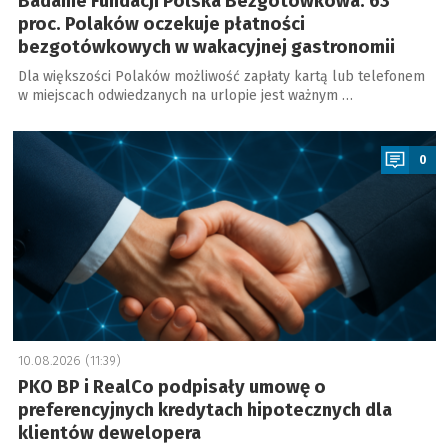
Badanie Fundacji Polska Bezgotówkowa: 63
proc. Polaków oczekuje płatności
bezgotówkowych w wakacyjnej gastronomii
Dla większości Polaków możliwość zapłaty kartą lub telefonem
w miejscach odwiedzanych na urlopie jest ważnym …
a
0
10.08.2026 (11:39)
PKO BP i RealCo podpisały umowę o
preferencyjnych kredytach hipotecznych dla
klientów dewelopera