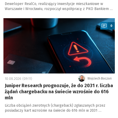
Deweloper RealCo, realizujący inwestycje mieszkaniowe w
Warszawie i Wrocławiu, rozpoczął współpracę z PKO Bankiem …
a
0
10.08.2026 (09:11)
Wojciech Boczoń
Juniper Research prognozuje, że do 2031 r. liczba
żądań chargebacku na świecie wzrośnie do 616
mln
Liczba obciążeń zwrotnych (chargeback) zgłaszanych przez
posiadaczy kart wzrośnie na świecie do 616 mln w 2031 …