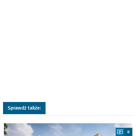
Sprawdź także:
a
0