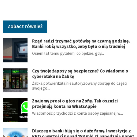
Zobacz również
Rząd radzi trzymać gotówkę na czarną godzinę.
Banki robią wszystko, żeby było o nią trudniej
Osiem lat temu pytałem, co będzie, gdy…
Czy twoje żappsy są bezpieczne? Co wiadomo o
cyberataku na Żabkę
Żabka potwierdziła nieautoryzowany dostęp do części
swojego…
Znajomy prosi o głos na Zofię. Tak oszuści
przejmują konta na WhatsAppie
Wiadomość przychodzi z konta osoby zapisanej w…
Dlaczego banki biją się o duże firmy. Inwestycje z
KPO o wartości ponad 158 mld zł napędzają popyt