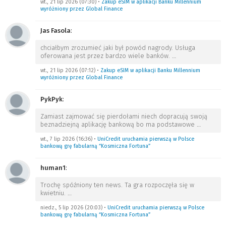
wt., 21 lip 2026 (07:30)
•
Zakup eSIM w aplikacji Banku Millennium
wyróżniony przez Global Finance
Jas Fasola
:
chciałbym zrozumieć jaki był powód nagrody. Usługa
oferowana jest przez bardzo wiele banków.
…
wt., 21 lip 2026 (07:12)
•
Zakup eSIM w aplikacji Banku Millennium
wyróżniony przez Global Finance
PykPyk
:
Zamiast zajmować się pierdołami niech dopracują swoją
beznadziejną aplikację bankową bo ma podstawowe
…
wt., 7 lip 2026 (16:36)
•
UniCredit uruchamia pierwszą w Polsce
bankową grę fabularną “Kosmiczna Fortuna”
human1
:
Trochę spóźniony ten news. Ta gra rozpoczęła się w
kwietniu.
…
niedz., 5 lip 2026 (20:03)
•
UniCredit uruchamia pierwszą w Polsce
bankową grę fabularną “Kosmiczna Fortuna”