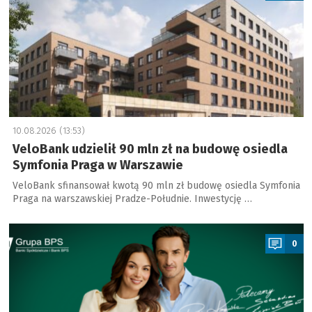
10.08.2026 (13:53)
VeloBank udzielił 90 mln zł na budowę osiedla
Symfonia Praga w Warszawie
VeloBank sfinansował kwotą 90 mln zł budowę osiedla Symfonia
Praga na warszawskiej Pradze-Południe. Inwestycję …
a
0