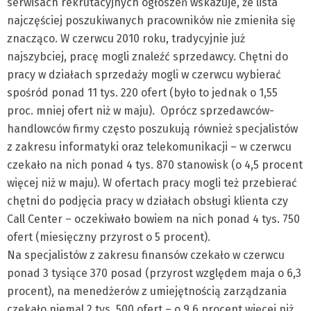
serwisach rekrutacyjnych ogłoszeń wskazuje, że lista
najczęściej poszukiwanych pracowników nie zmieniła się
znacząco. W czerwcu 2010 roku, tradycyjnie już
najszybciej, pracę mogli znaleźć sprzedawcy. Chętni do
pracy w działach sprzedaży mogli w czerwcu wybierać
spośród ponad 11 tys. 220 ofert (było to jednak o 1,55
proc. mniej ofert niż w maju). Oprócz sprzedawców-
handlowców firmy często poszukują również specjalistów
z zakresu informatyki oraz telekomunikacji – w czerwcu
czekało na nich ponad 4 tys. 870 stanowisk (o 4,5 procent
więcej niż w maju). W ofertach pracy mogli też przebierać
chętni do podjęcia pracy w działach obsługi klienta czy
Call Center – oczekiwało bowiem na nich ponad 4 tys. 750
ofert (miesięczny przyrost o 5 procent).
Na specjalistów z zakresu finansów czekało w czerwcu
ponad 3 tysiące 370 posad (przyrost względem maja o 6,3
procent), na menedżerów z umiejętnością zarządzania
czekało niemal 2 tys. 500 ofert – o 9,6 procent więcej niż