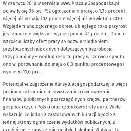
W czerwcu 2010 w serwisie www.Praca.eGospodarka.pl
pojawiły się 36 tys. 752 ogłoszenia o pracę, o 1,35 procent
więcej niż w maju i 12 procent więcej niż w kwietniu 2010.
Względem analogicznego okresu ubiegłego roku przyrost
jest znacznie większy – wynosi ponad 41 procent. Dane o
wzroście liczby ofert pracy są odzwierciedleniem
przytoczonych już danych dotyczących bezrobocia.
Przypomnijmy – według resortu pracy w czerwcu spadło
ono w porównaniu do maja o 0,3 punktu procentowego i
wyniosło 11,6 proc.
Potencjalne zagrożenie dla sytuacji gospodarczej, a więc i
poziomu zatrudnienia, stwarza niezrównoważenie
finansów publicznych poszczególnych krajów, partnerów
gospodarczych Polski oraz członków strefy euro. Wiele
wskazuje, że jedną z zastosowanych kuracji będzie z
jednej strony ograniczenie wydatków publicznych, z
drugiej zaś – zaostrzenie polityki fiskalnej. Wpłynąć to