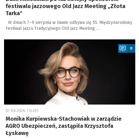
festiwalu jazzowego Old Jazz Meeting „Złota
Tarka"
W dniach 7–9 sierpnia w Iławie odbywa się 55. Międzynarodowy
Festiwal Jazzu Tradycyjnego Old Jazz Meeting …
a
0
07.08.2026 (13:28)
Monika Kurpiewska-Stachowiak w zarządzie
AGRO Ubezpieczeń, zastąpiła Krzysztofa
Łyskawę