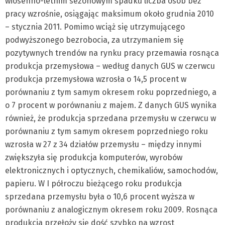
wiosenno-letnim sezonowym spadku liczba osób bez
pracy wzrośnie, osiągając maksimum około grudnia 2010
– stycznia 2011. Pomimo wciąż się utrzymującego
podwyższonego bezrobocia, za utrzymaniem się
pozytywnych trendów na rynku pracy przemawia rosnąca
produkcja przemysłowa – według danych GUS w czerwcu
produkcja przemysłowa wzrosła o 14,5 procent w
porównaniu z tym samym okresem roku poprzedniego, a
o 7 procent w porównaniu z majem. Z danych GUS wynika
również, że produkcja sprzedana przemysłu w czerwcu w
porównaniu z tym samym okresem poprzedniego roku
wzrosła w 27 z 34 działów przemysłu – między innymi
zwiększyła się produkcja komputerów, wyrobów
elektronicznych i optycznych, chemikaliów, samochodów,
papieru. W I półroczu bieżącego roku produkcja
sprzedana przemysłu była o 10,6 procent wyższa w
porównaniu z analogicznym okresem roku 2009. Rosnąca
produkcja przełoży się dość szybko na wzrost