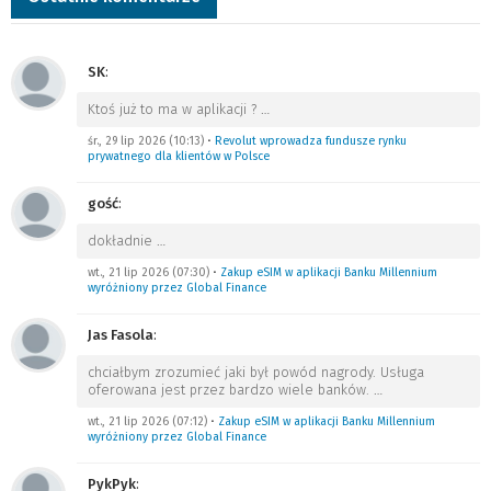
SK
:
Ktoś już to ma w aplikacji ?
…
śr., 29 lip 2026 (10:13)
•
Revolut wprowadza fundusze rynku
prywatnego dla klientów w Polsce
gość
:
dokładnie
…
wt., 21 lip 2026 (07:30)
•
Zakup eSIM w aplikacji Banku Millennium
wyróżniony przez Global Finance
Jas Fasola
:
chciałbym zrozumieć jaki był powód nagrody. Usługa
oferowana jest przez bardzo wiele banków.
…
wt., 21 lip 2026 (07:12)
•
Zakup eSIM w aplikacji Banku Millennium
wyróżniony przez Global Finance
PykPyk
: