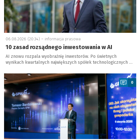
06.08.2026 (20:34) –
informacja prasowa
10 zasad rozsądnego inwestowania w AI
AI znowu rozpala wyobraźnię inwestorów. Po świetnych
wynikach kwartalnych największych spółek technologicznych …
a
0