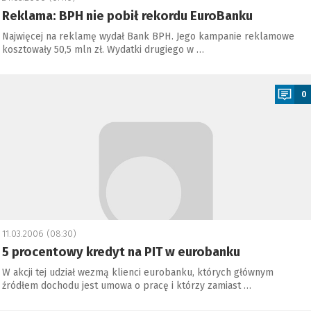
Reklama: BPH nie pobił rekordu EuroBanku
Najwięcej na reklamę wydał Bank BPH. Jego kampanie reklamowe
kosztowały 50,5 mln zł. Wydatki drugiego w …
a
0
11.03.2006 (08:30)
5 procentowy kredyt na PIT w eurobanku
W akcji tej udział wezmą klienci eurobanku, których głównym
źródłem dochodu jest umowa o pracę i którzy zamiast …
a