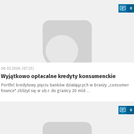
0
06.03.2006 (07:25)
Wyjątkowo opłacalne kredyty konsumenckie
Portfel kredytowy pięciu banków działających w branży „consumer
finance" zbliżył się w ub.r. do granicy 20 mld …
a
0