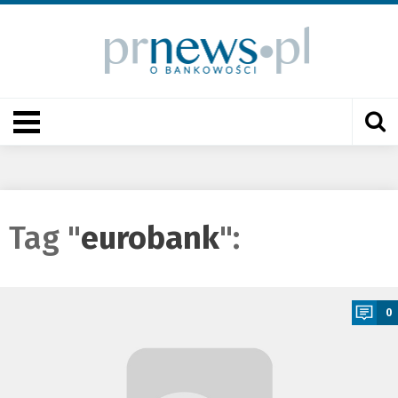
Tag "
eurobank
":
a
0