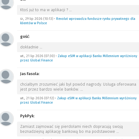
Ktoś już to ma w aplikacji ?
…
śr., 29 lip 2026 (10:13)
•
Revolut wprowadza fundusze rynku prywatnego dla
klientów w Polsce
gość
:
dokładnie
…
wt., 21 lip 2026 (07:30)
•
Zakup eSIM w aplikacji Banku Millennium wyróżniony
przez Global Finance
Jas Fasola
:
chciałbym zrozumieć jaki był powód nagrody. Usługa oferowana
jest przez bardzo wiele banków.
…
wt., 21 lip 2026 (07:12)
•
Zakup eSIM w aplikacji Banku Millennium wyróżniony
przez Global Finance
PykPyk
:
Zamiast zajmować się pierdołami niech dopracują swoją
beznadziejną aplikację bankową bo ma podstawowe
…