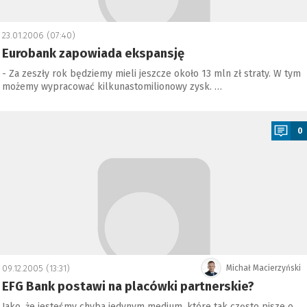
23.01.2006 (07:40)
Eurobank zapowiada ekspansję
- Za zeszły rok będziemy mieli jeszcze około 13 mln zł straty. W tym
możemy wypracować kilkunastomilionowy zysk. …
a
0
09.12.2005 (13:31)
Michał Macierzyński
EFG Bank postawi na placówki partnerskie?
Jako, że jesteśmy chyba jedynym medium, które tak często pisze o