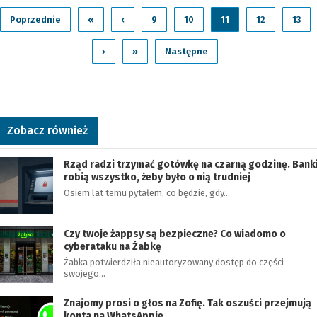
Poprzednie
«
‹
9
10
11
12
13
›
»
Następne
Zobacz również
Rząd radzi trzymać gotówkę na czarną godzinę. Bank
robią wszystko, żeby było o nią trudniej
Osiem lat temu pytałem, co będzie, gdy…
Czy twoje żappsy są bezpieczne? Co wiadomo o
cyberataku na Żabkę
Żabka potwierdziła nieautoryzowany dostęp do części
swojego…
Znajomy prosi o głos na Zofię. Tak oszuści przejmują
konta na WhatsAppie