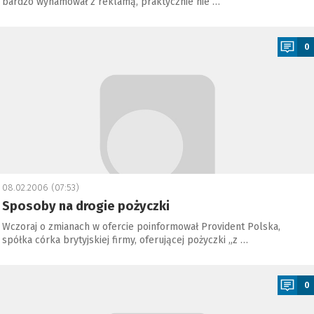
bardzo wyhamował z reklamą, praktycznie nie …
a
0
08.02.2006 (07:53)
Sposoby na drogie pożyczki
Wczoraj o zmianach w ofercie poinformował Provident Polska,
spółka córka brytyjskiej firmy, oferującej pożyczki „z …
a
0