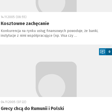
14.11.2005 (08:55)
Kosztowne zachęcanie
Konkurencja na rynku usług finansowych powoduje, że banki,
instytucje z nimi współpracujące (np. Visa czy …
a
0
04.11.2005 (07:22)
Grecy chcą do Rumunii i Polski