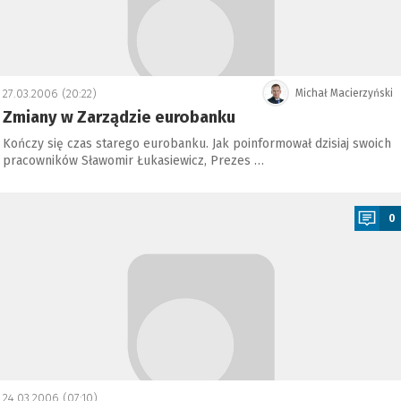
27.03.2006 (20:22)
Michał Macierzyński
Zmiany w Zarządzie eurobanku
Kończy się czas starego eurobanku. Jak poinformował dzisiaj swoich
pracowników Sławomir Łukasiewicz, Prezes …
a
0
24.03.2006 (07:10)