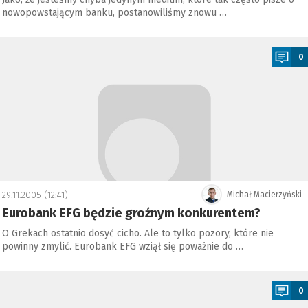
nowopowstającym banku, postanowiliśmy znowu …
a
0
29.11.2005 (12:41)
Michał Macierzyński
Eurobank EFG będzie groźnym konkurentem?
O Grekach ostatnio dosyć cicho. Ale to tylko pozory, które nie
powinny zmylić. Eurobank EFG wziął się poważnie do …
a
0