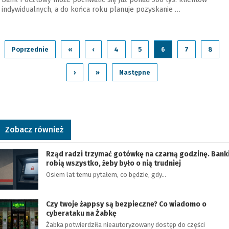
indywidualnych, a do końca roku planuje pozyskanie …
Poprzednie
«
‹
4
5
6
7
8
›
»
Następne
Zobacz również
Rząd radzi trzymać gotówkę na czarną godzinę. Bank
robią wszystko, żeby było o nią trudniej
Osiem lat temu pytałem, co będzie, gdy…
Czy twoje żappsy są bezpieczne? Co wiadomo o
cyberataku na Żabkę
Żabka potwierdziła nieautoryzowany dostęp do części