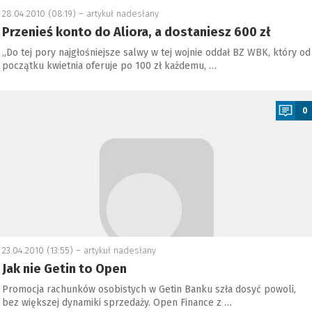
28.04.2010 (08:19) –
artykuł nadesłany
Przenieś konto do Aliora, a dostaniesz 600 zł
„Do tej pory najgłośniejsze salwy w tej wojnie oddał BZ WBK, który od
początku kwietnia oferuje po 100 zł każdemu, …
a
0
23.04.2010 (13:55) –
artykuł nadesłany
Jak nie Getin to Open
Promocja rachunków osobistych w Getin Banku szła dosyć powoli,
bez większej dynamiki sprzedaży. Open Finance z …