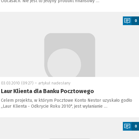
Obcasach. Nie jest to jedyny produkt finansowy …
a
0
03.03.2010 (09:27) –
artykuł nadesłany
Laur Klienta dla Banku Pocztowego
Celem projektu, w którym Pocztowe Konto Nestor uzyskało godło
„Laur Klienta - Odkrycie Roku 2010", jest wyłanianie …
a
0