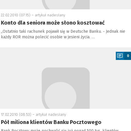
22.02.2010 (07:15) –
artykuł nadesłany
Konto dla seniora może słono kosztować
„Ostatnio taki rachunek pojawił się w Deutsche Banku. - Jednak nie
każdy ROR można polecić osobie w jesieni życia. …
a
0
17.02.2010 (08:53) –
artykuł nadesłany
Pół miliona klientów Banku Pocztowego
Bank Pocztowy może pochwalić się już ponad 500 tys. klientów