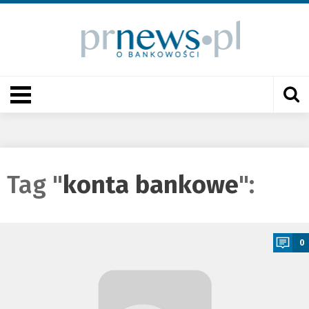
Tag "
konta bankowe
":
a
0