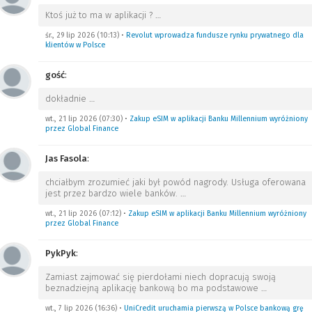
Ktoś już to ma w aplikacji ?
…
śr., 29 lip 2026 (10:13)
•
Revolut wprowadza fundusze rynku prywatnego dla
klientów w Polsce
gość
:
dokładnie
…
wt., 21 lip 2026 (07:30)
•
Zakup eSIM w aplikacji Banku Millennium wyróżniony
przez Global Finance
Jas Fasola
:
chciałbym zrozumieć jaki był powód nagrody. Usługa oferowana
jest przez bardzo wiele banków.
…
wt., 21 lip 2026 (07:12)
•
Zakup eSIM w aplikacji Banku Millennium wyróżniony
przez Global Finance
PykPyk
:
Zamiast zajmować się pierdołami niech dopracują swoją
beznadziejną aplikację bankową bo ma podstawowe
…
wt., 7 lip 2026 (16:36)
•
UniCredit uruchamia pierwszą w Polsce bankową grę