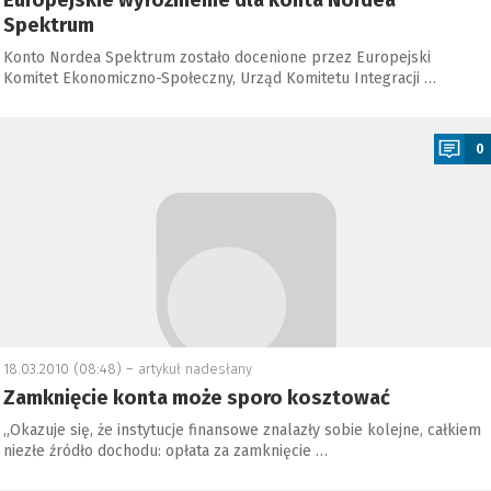
Europejskie wyróżnienie dla konta Nordea
Spektrum
Konto Nordea Spektrum zostało docenione przez Europejski
Komitet Ekonomiczno-Społeczny, Urząd Komitetu Integracji …
a
0
18.03.2010 (08:48) –
artykuł nadesłany
Zamknięcie konta może sporo kosztować
„Okazuje się, że instytucje finansowe znalazły sobie kolejne, całkiem
niezłe źródło dochodu: opłata za zamknięcie …
a