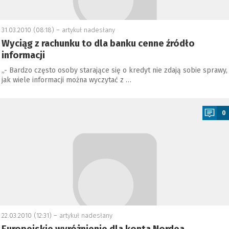
31.03.2010 (08:18) –
artykuł nadesłany
Wyciąg z rachunku to dla banku cenne źródło
informacji
„- Bardzo często osoby starające się o kredyt nie zdają sobie sprawy,
jak wiele informacji można wyczytać z …
a
0
22.03.2010 (12:31) –
artykuł nadesłany