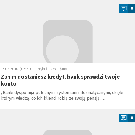
0
17.03.2010 (07:51) –
artykuł nadesłany
Zanim dostaniesz kredyt, bank sprawdzi twoje
konto
„Banki dysponują potężnymi systemami informatycznymi, dzięki
którym wiedzą, co ich klienci robią ze swoją pensją, …
a
0