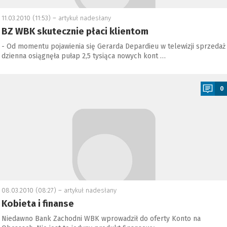
11.03.2010 (11:53) –
artykuł nadesłany
BZ WBK skutecznie płaci klientom
- Od momentu pojawienia się Gerarda Depardieu w telewizji sprzedaż
dzienna osiągnęła pułap 2,5 tysiąca nowych kont …
a
0
08.03.2010 (08:27) –
artykuł nadesłany
Kobieta i finanse
Niedawno Bank Zachodni WBK wprowadził do oferty Konto na