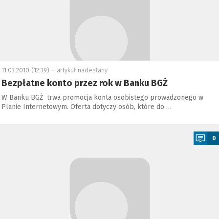
11.03.2010 (12:39) –
artykuł nadesłany
Bezpłatne konto przez rok w Banku BGŻ
W Banku BGŻ trwa promocja konta osobistego prowadzonego w
Planie Internetowym. Oferta dotyczy osób, które do …
a
0