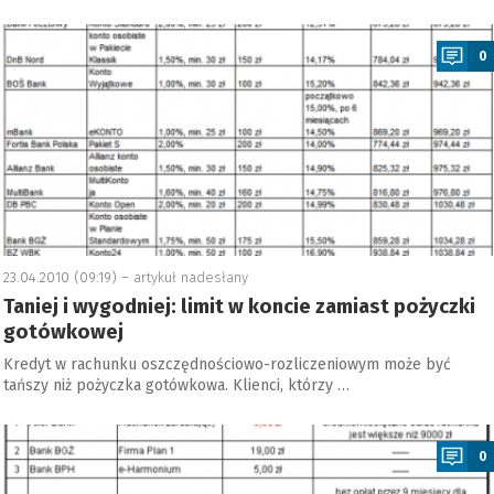
a
0
23.04.2010 (09:19) –
artykuł nadesłany
Taniej i wygodniej: limit w koncie zamiast pożyczki
gotówkowej
Kredyt w rachunku oszczędnościowo-rozliczeniowym może być
tańszy niż pożyczka gotówkowa. Klienci, którzy …
a
0