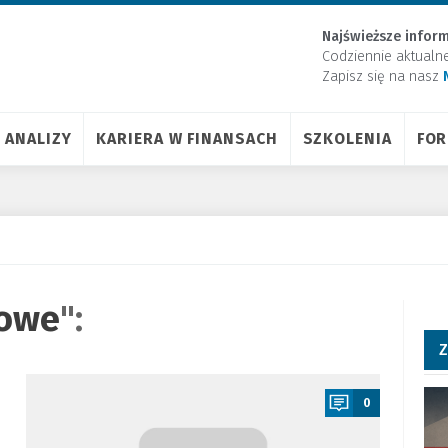
Najświeższe inform
Codziennie aktualn
Zapisz się na nasz
ANALIZY
KARIERA W FINANSACH
SZKOLENIA
FO
kowe
":
Z
a
0