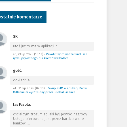
statnie komentarze
SK
:
Ktoś już to ma w aplikacji ?
…
śr., 29 lip 2026 (10:13)
•
Revolut wprowadza fundusze
rynku prywatnego dla klientów w Polsce
gość
:
dokładnie
…
wt., 21 lip 2026 (07:30)
•
Zakup eSIM w aplikacji Banku
Millennium wyróżniony przez Global Finance
Jas Fasola
:
chciałbym zrozumieć jaki był powód nagrody.
Usługa oferowana jest przez bardzo wiele
banków.
…