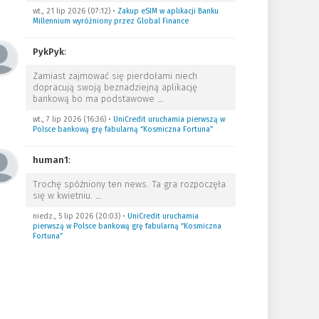
wt., 21 lip 2026 (07:12)
•
Zakup eSIM w aplikacji Banku
Millennium wyróżniony przez Global Finance
PykPyk
:
Zamiast zajmować się pierdołami niech
dopracują swoją beznadziejną aplikację
bankową bo ma podstawowe
…
wt., 7 lip 2026 (16:36)
•
UniCredit uruchamia pierwszą w
Polsce bankową grę fabularną “Kosmiczna Fortuna”
human1
:
Trochę spóźniony ten news. Ta gra rozpoczęła
się w kwietniu.
…
niedz., 5 lip 2026 (20:03)
•
UniCredit uruchamia
pierwszą w Polsce bankową grę fabularną “Kosmiczna
Fortuna”