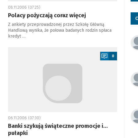
08.11.2006 (07:25)
Polacy pożyczają coraz więcej
O
Z ankiety przeprowadzonej przez Szkołę Główną
Handlową wynika, że połowa badanych rodzin spłaca
kredyt …
a
0
06.11.2006 (07:30)
Banki szykują świąteczne promocje i...
pułapki