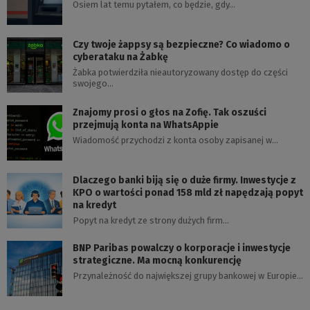
Osiem lat temu pytałem, co będzie, gdy…
Czy twoje żappsy są bezpieczne? Co wiadomo o
cyberataku na Żabkę
Żabka potwierdziła nieautoryzowany dostęp do części
swojego…
Znajomy prosi o głos na Zofię. Tak oszuści
przejmują konta na WhatsAppie
Wiadomość przychodzi z konta osoby zapisanej w…
Dlaczego banki biją się o duże firmy. Inwestycje z
KPO o wartości ponad 158 mld zł napędzają popyt
na kredyt
Popyt na kredyt ze strony dużych firm…
BNP Paribas powalczy o korporacje i inwestycje
strategiczne. Ma mocną konkurencję
Przynależność do największej grupy bankowej w Europie…