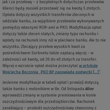
jak i za przelewy – z bezpłatnych dotychczas przelewów
klienci będą musieli przestawić się na kwotę 5 złotych.
Opłata dotyczy wszystkich transferów zleconych w
oddziale banku, za wyjątkiem przelewów wykonywanych
pomiędzy własnymi ROR-ami w PKO. Modyfikacja opłat
dotyczy także zleceń stałych, zmiany typu rachunku i
wpłaty na rachunek inny niż w placówce banku. Ale to nie
wszystko. Zlecający przelew wysokich kwot za
pośrednictwem Sorbnetu także zapłacą więcej – w
zależności od kwoty, od 20 do 40 złotych za transfer.
Więcej o wzroście opłat można przeczytać
w artykule
Wojciecha Boczonia „PKO BP zapowiada podwyżki […]”
.
Jesienne modyfikacje w tabeli opłat i prowizji dotyczą
także banku z melonikiem w tle. Od listopada
Alior
wprowadzi zmiany w systemie premiowania w konie
oszczędnościowym dla przedsiębiorców. Rachunek
zarabiający – produkt oszczędnościowy stworzony z