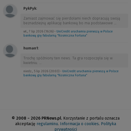
PykPyk
:
Zamiast zajmować się pierdołami niech dopracują swoją
beznadziejną aplikację bankową bo ma podstawowe
…
wt., 7 lip 2026 (16:36)
•
UniCredit uruchamia pierwszą w Polsce
bankową grę fabularną “Kosmiczna Fortuna”
human1
:
Trochę spóźniony ten news. Ta gra rozpoczęła się w
kwietniu.
…
niedz., 5 lip 2026 (20:03)
•
UniCredit uruchamia pierwszą w Polsce
bankową grę fabularną “Kosmiczna Fortuna”
© 2008 − 2026 PRNews.pl.
Korzystanie z portalu oznacza
akceptację
regulaminu
.
Informacja o cookies
.
Polityka
prywatności