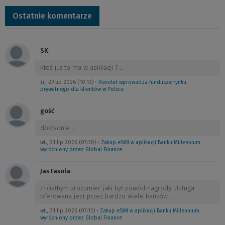
Ostatnie komentarze
SK
:
Ktoś już to ma w aplikacji ?
…
śr., 29 lip 2026 (10:13)
•
Revolut wprowadza fundusze rynku
prywatnego dla klientów w Polsce
gość
:
dokładnie
…
wt., 21 lip 2026 (07:30)
•
Zakup eSIM w aplikacji Banku Millennium
wyróżniony przez Global Finance
Jas Fasola
:
chciałbym zrozumieć jaki był powód nagrody. Usługa
oferowana jest przez bardzo wiele banków.
…
wt., 21 lip 2026 (07:12)
•
Zakup eSIM w aplikacji Banku Millennium
wyróżniony przez Global Finance