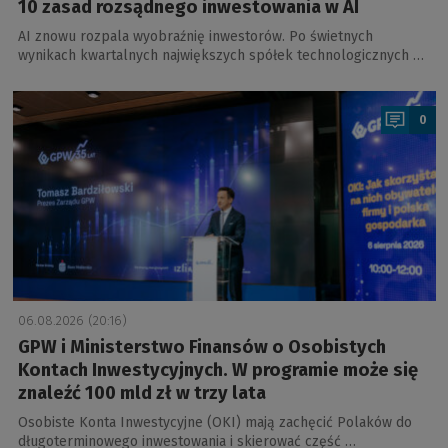
10 zasad rozsądnego inwestowania w AI
AI znowu rozpala wyobraźnię inwestorów. Po świetnych
wynikach kwartalnych największych spółek technologicznych …
a
0
06.08.2026 (20:16)
GPW i Ministerstwo Finansów o Osobistych
Kontach Inwestycyjnych. W programie może się
znaleźć 100 mld zł w trzy lata
Osobiste Konta Inwestycyjne (OKI) mają zachęcić Polaków do
długoterminowego inwestowania i skierować część …