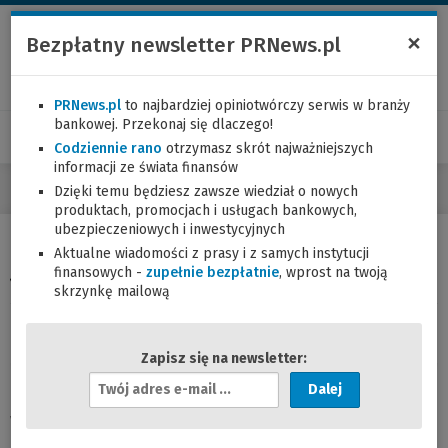
×
Bezpłatny newsletter PRNews.pl
PRNews.pl
to najbardziej opiniotwórczy serwis w branży
bankowej. Przekonaj się dlaczego!
Codziennie rano
otrzymasz skrót najważniejszych
informacji ze świata finansów
Dzięki temu będziesz zawsze wiedział o nowych
produktach, promocjach i usługach bankowych,
ubezpieczeniowych i inwestycyjnych
Aktualne wiadomości z prasy i z samych instytucji
Jesień w bankach, ceny w górę
finansowych -
zupełnie bezpłatnie
, wprost na twoją
skrzynkę mailową
21.10.2011 (17:17)
Zapisz się na newsletter:
A
Miniony tydzień w finansach: internetowe zakupy na raty
d
w mBanku, Citi Handlowy wprowadza nowy sposób
r
szybkiego opłacania rachunków. A do tego – jesienne