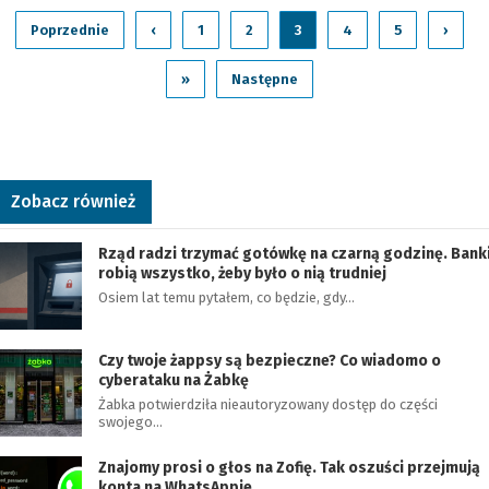
Poprzednie
‹
1
2
3
4
5
›
»
Następne
Zobacz również
Rząd radzi trzymać gotówkę na czarną godzinę. Bank
robią wszystko, żeby było o nią trudniej
Osiem lat temu pytałem, co będzie, gdy…
Czy twoje żappsy są bezpieczne? Co wiadomo o
cyberataku na Żabkę
Żabka potwierdziła nieautoryzowany dostęp do części
swojego…
Znajomy prosi o głos na Zofię. Tak oszuści przejmują
konta na WhatsAppie