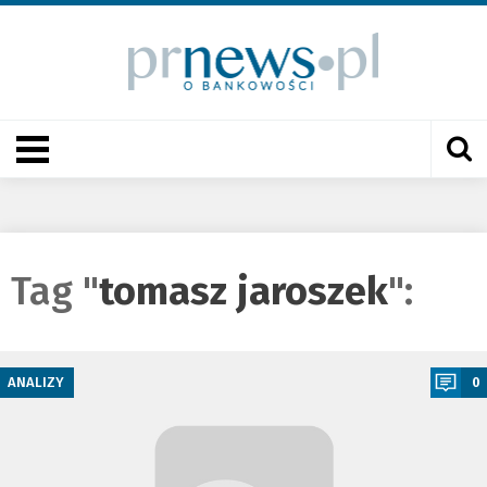
Tag "
tomasz jaroszek
":
a
ANALIZY
0