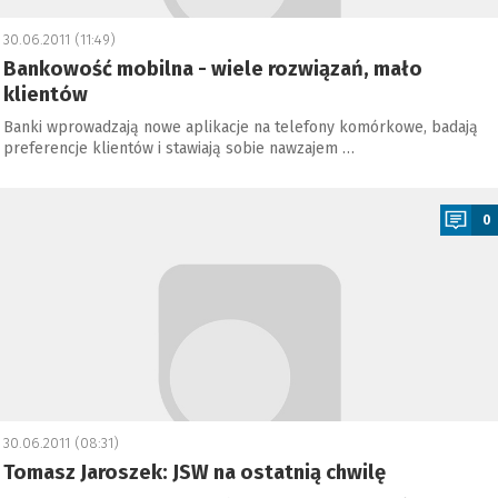
30.06.2011 (11:49)
Bankowość mobilna - wiele rozwiązań, mało
klientów
Banki wprowadzają nowe aplikacje na telefony komórkowe, badają
preferencje klientów i stawiają sobie nawzajem …
a
0
30.06.2011 (08:31)
Tomasz Jaroszek: JSW na ostatnią chwilę