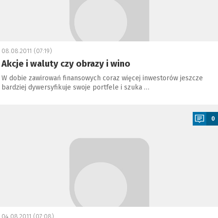
08.08.2011 (07:19)
Akcje i waluty czy obrazy i wino
W dobie zawirowań finansowych coraz więcej inwestorów jeszcze
bardziej dywersyfikuje swoje portfele i szuka …
a
0
04.08.2011 (07:08)