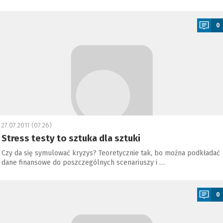
a
0
27.07.2011 (07:26)
Stress testy to sztuka dla sztuki
Czy da się symulować kryzys? Teoretycznie tak, bo można podkładać
dane finansowe do poszczególnych scenariuszy i …
a
0