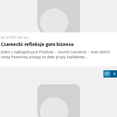
04.07.2011 (06:54)
Czarnecki: refleksje guru biznesu
Jeden z najbogatszych Polaków – Leszek Czarnecki – musi dzielić
swoją finansową potęgę na dwie grupy kapitałowe, …
a
0