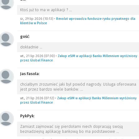
Ktoś już to ma w aplikacji ?
…
śr., 29 lip 2026 (10:13)
•
Revolut wprowadza fundusze rynku prywatnego dla
klientów w Polsce
gość
:
dokładnie
…
wt., 21 lip 2026 (07:30)
•
Zakup eSIM w aplikacji Banku Millennium wyróżniony
przez Global Finance
Jas Fasola
:
chciałbym zrozumieć jaki był powód nagrody. Usługa oferowana
jest przez bardzo wiele banków.
…
wt., 21 lip 2026 (07:12)
•
Zakup eSIM w aplikacji Banku Millennium wyróżniony
przez Global Finance
PykPyk
:
Zamiast zajmować się pierdołami niech dopracują swoją
beznadziejną aplikację bankową bo ma podstawowe
…