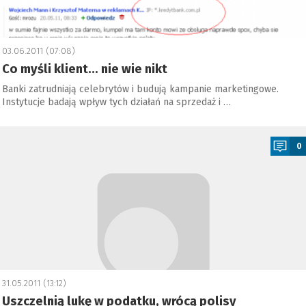
03.06.2011 (07:08)
Co myśli klient… nie wie nikt
Banki zatrudniają celebrytów i budują kampanie marketingowe.
Instytucje badają wpływ tych działań na sprzedaż i …
a
0
31.05.2011 (13:12)
Uszczelnią lukę w podatku, wrócą polisy