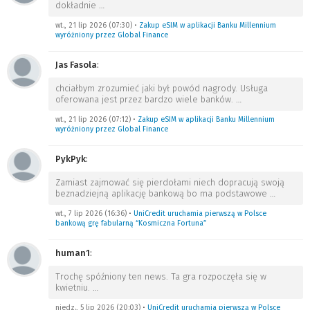
dokładnie
…
wt., 21 lip 2026 (07:30)
•
Zakup eSIM w aplikacji Banku Millennium
wyróżniony przez Global Finance
Jas Fasola
:
chciałbym zrozumieć jaki był powód nagrody. Usługa
oferowana jest przez bardzo wiele banków.
…
wt., 21 lip 2026 (07:12)
•
Zakup eSIM w aplikacji Banku Millennium
wyróżniony przez Global Finance
PykPyk
:
Zamiast zajmować się pierdołami niech dopracują swoją
beznadziejną aplikację bankową bo ma podstawowe
…
wt., 7 lip 2026 (16:36)
•
UniCredit uruchamia pierwszą w Polsce
bankową grę fabularną “Kosmiczna Fortuna”
human1
:
Trochę spóźniony ten news. Ta gra rozpoczęła się w
kwietniu.
…
niedz., 5 lip 2026 (20:03)
•
UniCredit uruchamia pierwszą w Polsce