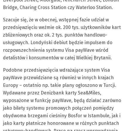
Bridge, Charing Cross Station czy Waterloo Station.
Szacuje się, że w obecnej, wstępnej fazie udział w
przedsięwzięciu weźmie ok. 200 tys. użytkowników kart
zbliżeniowych oraz ok. 2 tys. punktów handlowo-
usługowych. Londyński debiut będzie impulsem do
rozpowszechnienia systemu Visa payWave wśród
detalistów i konsumentów w całej Wielkiej Brytanii.
Podobne przedsięwzięcia wdrażające system Visa
payWave przewidziane są również w innych krajach
Europy – ostatnio np. takie plany ogłoszono w Turcji.
Wydawane przez Denizbank karty Sea&Miles,
wyposażone w funkcję payWave, będą działać zarówno
jako bilety systemu promowych połączeń pomiędzy
obydwoma brzegami cieśniny Bosfor w Istambule, jak i
jako karty płatnicze honorowane w różnych punktach
usługowo-handlowych. Prace na rzecz wprowadzenia