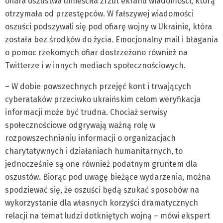
ofiara oszustwa umieściła zrzut ekranu wiadomości, którą
otrzymała od przestępców. W fałszywej wiadomości
oszuści podszywali się pod ofiarę wojny w Ukrainie, która
została bez środków do życia. Emocjonalny mail i błagania
o pomoc rzekomych ofiar dostrzeżono również na
Twitterze i w innych mediach społecznościowych.
– W dobie powszechnych przejęć kont i trwających
cyberataków przeciwko ukraińskim celom weryfikacja
informacji może być trudna. Chociaż serwisy
społecznościowe odgrywają ważną rolę w
rozpowszechnianiu informacji o organizacjach
charytatywnych i działaniach humanitarnych, to
jednocześnie są one również podatnym gruntem dla
oszustów. Biorąc pod uwagę bieżące wydarzenia, można
spodziewać się, że oszuści będą szukać sposobów na
wykorzystanie dla własnych korzyści dramatycznych
relacji na temat ludzi dotkniętych wojną – mówi ekspert