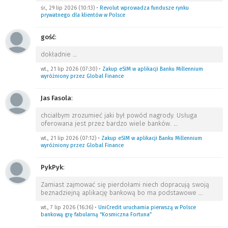
śr., 29 lip 2026 (10:13)
•
Revolut wprowadza fundusze rynku
prywatnego dla klientów w Polsce
gość
:
dokładnie
…
wt., 21 lip 2026 (07:30)
•
Zakup eSIM w aplikacji Banku Millennium
wyróżniony przez Global Finance
Jas Fasola
:
chciałbym zrozumieć jaki był powód nagrody. Usługa
oferowana jest przez bardzo wiele banków.
…
wt., 21 lip 2026 (07:12)
•
Zakup eSIM w aplikacji Banku Millennium
wyróżniony przez Global Finance
PykPyk
:
Zamiast zajmować się pierdołami niech dopracują swoją
beznadziejną aplikację bankową bo ma podstawowe
…
wt., 7 lip 2026 (16:36)
•
UniCredit uruchamia pierwszą w Polsce
bankową grę fabularną “Kosmiczna Fortuna”