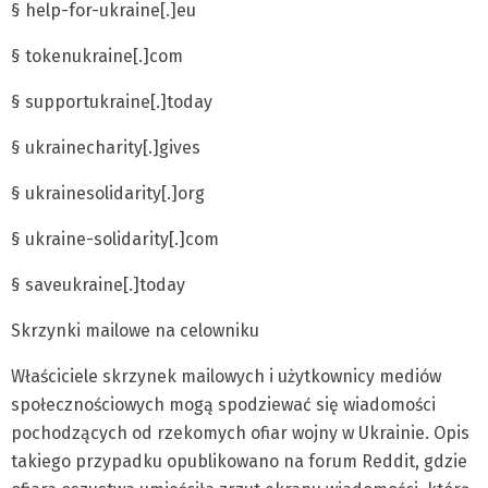
§ help-for-ukraine[.]eu
§ tokenukraine[.]com
§ supportukraine[.]today
§ ukrainecharity[.]gives
§ ukrainesolidarity[.]org
§ ukraine-solidarity[.]com
§ saveukraine[.]today
Skrzynki mailowe na celowniku
Właściciele skrzynek mailowych i użytkownicy mediów
społecznościowych mogą spodziewać się wiadomości
pochodzących od rzekomych ofiar wojny w Ukrainie. Opis
takiego przypadku opublikowano na forum Reddit, gdzie