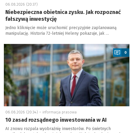
06.08.2026 (20:37)
Niebezpieczna obietnica zysku. Jak rozpoznać
fałszywą inwestycję
Jedno kliknięcie może uruchomić precyzyjnie zaplanowaną
manipulację. Historia 72-letniej Heleny pokazuje, jak …
a
0
06.08.2026 (20:34) –
informacja prasowa
10 zasad rozsądnego inwestowania w AI
AI znowu rozpala wyobraźnię inwestorów. Po świetnych