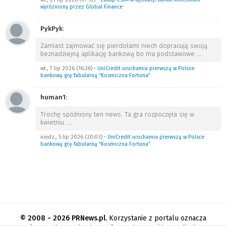
wyróżniony przez Global Finance
PykPyk
:
Zamiast zajmować się pierdołami niech dopracują swoją
beznadziejną aplikację bankową bo ma podstawowe
…
wt., 7 lip 2026 (16:36)
•
UniCredit uruchamia pierwszą w Polsce
bankową grę fabularną “Kosmiczna Fortuna”
human1
:
Trochę spóźniony ten news. Ta gra rozpoczęła się w
kwietniu.
…
niedz., 5 lip 2026 (20:03)
•
UniCredit uruchamia pierwszą w Polsce
bankową grę fabularną “Kosmiczna Fortuna”
© 2008 − 2026 PRNews.pl.
Korzystanie z portalu oznacza