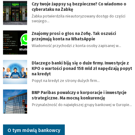
Czy twoje żappsy są bezpieczne? Co wiadomo o
cyberataku na Żabkę
Żabka potwierdziła nieautoryzowany dostęp do części
swojego…
Znajomy prosi o głos na Zofię. Tak oszuści
przejmują konta na WhatsAppie
Wiadomość przychodzi z konta osoby zapisanej w…
Dlaczego banki biją się o duże firmy. Inwestycje z
KPO o wartości ponad 158 mld zł napędzają popyt
na kredyt
Popyt na kredyt ze strony dużych firm…
BNP Paribas powalczy o korporacje i inwestycje
strategiczne. Ma mocną konkurencję
Przynależność do największej grupy bankowej w Europie…
O tym mówią bankowcy