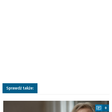
Sprawdź także:
a
0