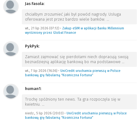
Jas Fasola
:
chciałbym zrozumieć jaki był powód nagrody. Usługa
oferowana jest przez bardzo wiele banków.
…
wt., 21 lip 2026 (07:12)
•
Zakup eSIM w aplikacji Banku Millennium
wyróżniony przez Global Finance
PykPyk
:
Zamiast zajmować się pierdołami niech dopracują swoją
beznadziejną aplikację bankową bo ma podstawowe
…
wt., 7 lip 2026 (16:36)
•
UniCredit uruchamia pierwszą w Polsce
bankową grę fabularną “Kosmiczna Fortuna”
human1
:
Trochę spóźniony ten news. Ta gra rozpoczęła się w
kwietniu.
…
niedz., 5 lip 2026 (20:03)
•
UniCredit uruchamia pierwszą w Polsce
bankową grę fabularną “Kosmiczna Fortuna”