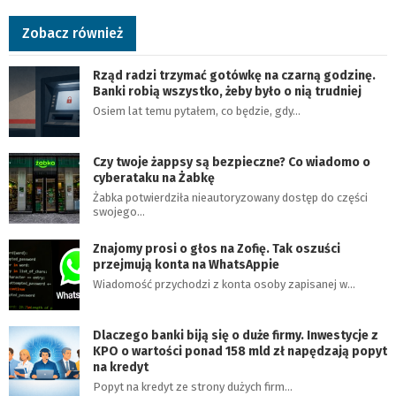
Zobacz również
Rząd radzi trzymać gotówkę na czarną godzinę.
Banki robią wszystko, żeby było o nią trudniej
Osiem lat temu pytałem, co będzie, gdy…
Czy twoje żappsy są bezpieczne? Co wiadomo o
cyberataku na Żabkę
Żabka potwierdziła nieautoryzowany dostęp do części
swojego…
Znajomy prosi o głos na Zofię. Tak oszuści
przejmują konta na WhatsAppie
Wiadomość przychodzi z konta osoby zapisanej w…
Dlaczego banki biją się o duże firmy. Inwestycje z
KPO o wartości ponad 158 mld zł napędzają popyt
na kredyt
Popyt na kredyt ze strony dużych firm…