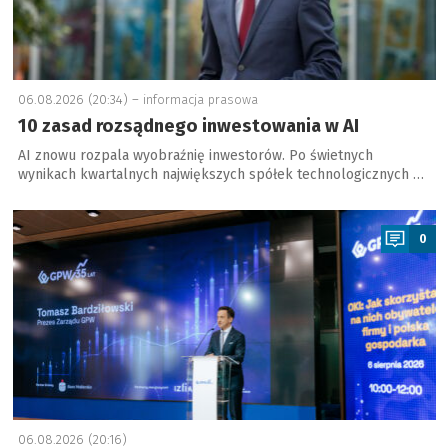
06.08.2026 (20:34) –
informacja prasowa
10 zasad rozsądnego inwestowania w AI
AI znowu rozpala wyobraźnię inwestorów. Po świetnych
wynikach kwartalnych największych spółek technologicznych …
a
0
06.08.2026 (20:16)