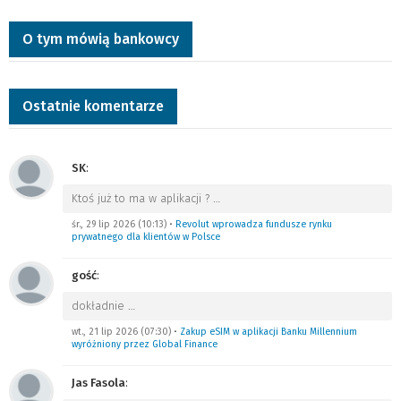
O tym mówią bankowcy
Ostatnie komentarze
SK
:
Ktoś już to ma w aplikacji ?
…
śr., 29 lip 2026 (10:13)
•
Revolut wprowadza fundusze rynku
prywatnego dla klientów w Polsce
gość
:
dokładnie
…
wt., 21 lip 2026 (07:30)
•
Zakup eSIM w aplikacji Banku Millennium
wyróżniony przez Global Finance
Jas Fasola
: