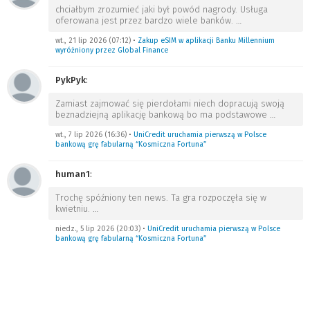
chciałbym zrozumieć jaki był powód nagrody. Usługa
oferowana jest przez bardzo wiele banków.
…
wt., 21 lip 2026 (07:12)
•
Zakup eSIM w aplikacji Banku Millennium
wyróżniony przez Global Finance
PykPyk
:
Zamiast zajmować się pierdołami niech dopracują swoją
beznadziejną aplikację bankową bo ma podstawowe
…
wt., 7 lip 2026 (16:36)
•
UniCredit uruchamia pierwszą w Polsce
bankową grę fabularną “Kosmiczna Fortuna”
human1
:
Trochę spóźniony ten news. Ta gra rozpoczęła się w
kwietniu.
…
niedz., 5 lip 2026 (20:03)
•
UniCredit uruchamia pierwszą w Polsce
bankową grę fabularną “Kosmiczna Fortuna”