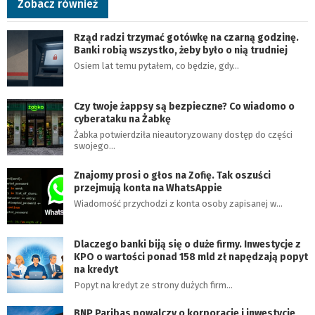
Zobacz również
Rząd radzi trzymać gotówkę na czarną godzinę.
Banki robią wszystko, żeby było o nią trudniej
Osiem lat temu pytałem, co będzie, gdy…
Czy twoje żappsy są bezpieczne? Co wiadomo o
cyberataku na Żabkę
Żabka potwierdziła nieautoryzowany dostęp do części
swojego…
Znajomy prosi o głos na Zofię. Tak oszuści
przejmują konta na WhatsAppie
Wiadomość przychodzi z konta osoby zapisanej w…
Dlaczego banki biją się o duże firmy. Inwestycje z
KPO o wartości ponad 158 mld zł napędzają popyt
na kredyt
Popyt na kredyt ze strony dużych firm…
BNP Paribas powalczy o korporacje i inwestycje