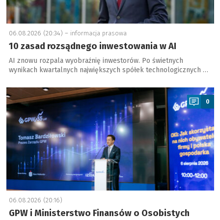
06.08.2026 (20:34) –
informacja prasowa
10 zasad rozsądnego inwestowania w AI
AI znowu rozpala wyobraźnię inwestorów. Po świetnych
wynikach kwartalnych największych spółek technologicznych …
a
0
06.08.2026 (20:16)
GPW i Ministerstwo Finansów o Osobistych