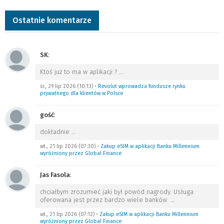
Ostatnie komentarze
SK
:
Ktoś już to ma w aplikacji ?
…
śr., 29 lip 2026 (10:13)
•
Revolut wprowadza fundusze rynku
prywatnego dla klientów w Polsce
gość
:
dokładnie
…
wt., 21 lip 2026 (07:30)
•
Zakup eSIM w aplikacji Banku Millennium
wyróżniony przez Global Finance
Jas Fasola
:
chciałbym zrozumieć jaki był powód nagrody. Usługa
oferowana jest przez bardzo wiele banków.
…
wt., 21 lip 2026 (07:12)
•
Zakup eSIM w aplikacji Banku Millennium
wyróżniony przez Global Finance