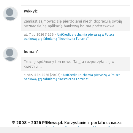
PykPyk
:
Zamiast zajmować się pierdołami niech dopracują swoją
beznadziejną aplikację bankową bo ma podstawowe
…
wt., 7 lip 2026 (16:36)
•
UniCredit uruchamia pierwszą w Polsce
bankową grę fabularną “Kosmiczna Fortuna”
human1
:
Trochę spóźniony ten news. Ta gra rozpoczęła się w
kwietniu.
…
niedz., 5 lip 2026 (20:03)
•
UniCredit uruchamia pierwszą w Polsce
bankową grę fabularną “Kosmiczna Fortuna”
© 2008 − 2026 PRNews.pl.
Korzystanie z portalu oznacza
akceptację
regulaminu
.
Informacja o cookies
.
Polityka