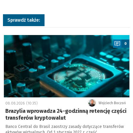
Sprawdź także:
a
0
08.08.2026 (10:35)
Wojciech Boczoń
Brazylia wprowadza 24-godzinną retencję części
transferów kryptowalut
Banco Central do Brasil zaostrzy zasady dotyczące transferów
aktywów wirtualnych. Od 1 stycznia 2027 r. część …