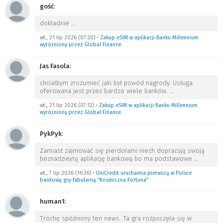
gość
:
dokładnie
…
wt., 21 lip 2026 (07:30)
•
Zakup eSIM w aplikacji Banku Millennium
wyróżniony przez Global Finance
Jas Fasola
:
chciałbym zrozumieć jaki był powód nagrody. Usługa
oferowana jest przez bardzo wiele banków.
…
wt., 21 lip 2026 (07:12)
•
Zakup eSIM w aplikacji Banku Millennium
wyróżniony przez Global Finance
PykPyk
:
Zamiast zajmować się pierdołami niech dopracują swoją
beznadziejną aplikację bankową bo ma podstawowe
…
wt., 7 lip 2026 (16:36)
•
UniCredit uruchamia pierwszą w Polsce
bankową grę fabularną “Kosmiczna Fortuna”
human1
:
Trochę spóźniony ten news. Ta gra rozpoczęła się w