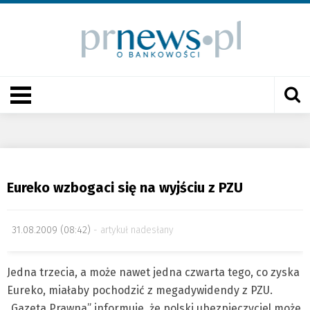
Eureko wzbogaci się na wyjściu z PZU
31.08.2009 (08:42)
artykuł nadesłany
Jedna trzecia, a może nawet jedna czwarta tego, co zyska
Eureko, miałaby pochodzić z megadywidendy z PZU.
„Gazeta Prawna” informuje, że polski ubezpieczyciel może