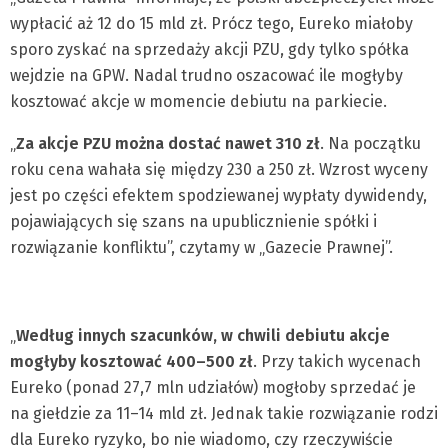
wypłacić aż 12 do 15 mld zł. Prócz tego, Eureko miałoby
sporo zyskać na sprzedaży akcji PZU, gdy tylko spółka
wejdzie na GPW. Nadal trudno oszacować ile mogłyby
kosztować akcje w momencie debiutu na parkiecie.
„
Za akcje PZU można dostać nawet 310 zł
. Na początku
roku cena wahała się między 230 a 250 zł. Wzrost wyceny
jest po części efektem spodziewanej wypłaty dywidendy,
pojawiających się szans na upublicznienie spółki i
rozwiązanie konfliktu”, czytamy w „Gazecie Prawnej”.
„
Według innych szacunków, w chwili debiutu akcje
mogłyby kosztować 400–500 zł
. Przy takich wycenach
Eureko (ponad 27,7 mln udziałów) mogłoby sprzedać je
na giełdzie za 11–14 mld zł. Jednak takie rozwiązanie rodzi
dla Eureko ryzyko, bo nie wiadomo, czy rzeczywiście