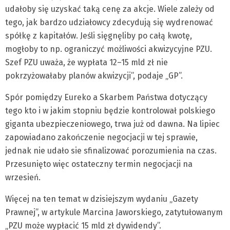
udałoby się uzyskać taką cenę za akcje. Wiele zależy od
tego, jak bardzo udziałowcy zdecydują się wydrenować
spółkę z kapitałów. Jeśli sięgnęliby po całą kwotę,
mogłoby to np. ograniczyć możliwości akwizycyjne PZU.
Szef PZU uważa, że wypłata 12–15 mld zł nie
pokrzyżowałaby planów akwizycji”, podaje „GP”.
Spór pomiędzy Eureko a Skarbem Państwa dotyczący
tego kto i w jakim stopniu będzie kontrolował polskiego
giganta ubezpieczeniowego, trwa już od dawna. Na lipiec
zapowiadano zakończenie negocjacji w tej sprawie,
jednak nie udało sie sfinalizować porozumienia na czas.
Przesunięto więc ostateczny termin negocjacji na
wrzesień.
Więcej na ten temat w dzisiejszym wydaniu „Gazety
Prawnej”, w artykule Marcina Jaworskiego, zatytułowanym
„PZU może wypłacić 15 mld zł dywidendy”.