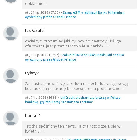
dokładnie
…
wt., 21 lip 2026 (07:30)
•
Zakup eSIM w aplikacji Banku Millennium
wyróżniony przez Global Finance
Jas Fasola
:
chciałbym zrozumieć jaki był powód nagrody. Usługa
oferowana jest przez bardzo wiele banków.
…
wt., 21 lip 2026 (07:12)
•
Zakup eSIM w aplikacji Banku Millennium
wyróżniony przez Global Finance
PykPyk
:
Zamiast zajmować się pierdołami niech dopracują swoją
beznadziejną aplikację bankową bo ma podstawowe
…
wt., 7 lip 2026 (16:36)
•
UniCredit uruchamia pierwszą w Polsce
bankową grę fabularną “Kosmiczna Fortuna”
human1
:
Trochę spóźniony ten news. Ta gra rozpoczęła się w
kwietniu.
…