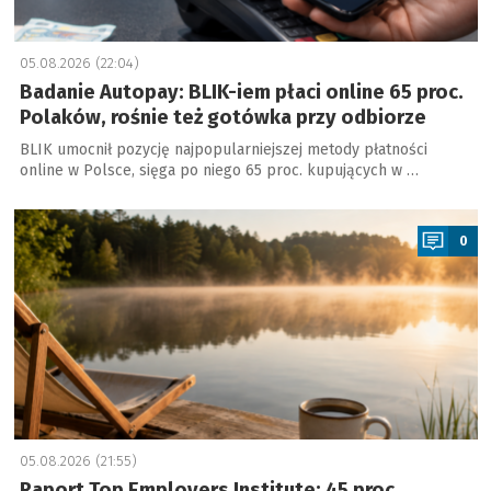
05.08.2026 (22:04)
Badanie Autopay: BLIK-iem płaci online 65 proc.
Polaków, rośnie też gotówka przy odbiorze
BLIK umocnił pozycję najpopularniejszej metody płatności
online w Polsce, sięga po niego 65 proc. kupujących w …
a
0
05.08.2026 (21:55)
Raport Top Employers Institute: 45 proc.