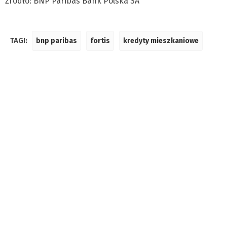
Źródło: BNP Paribas Bank Polska SA
TAGI:
bnp paribas
fortis
kredyty mieszkaniowe