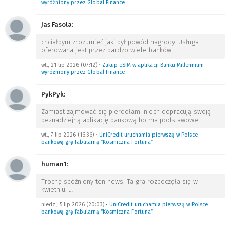
wyróżniony przez Global Finance
Jas Fasola
:
chciałbym zrozumieć jaki był powód nagrody. Usługa
oferowana jest przez bardzo wiele banków.
…
wt., 21 lip 2026 (07:12)
•
Zakup eSIM w aplikacji Banku Millennium
wyróżniony przez Global Finance
PykPyk
:
Zamiast zajmować się pierdołami niech dopracują swoją
beznadziejną aplikację bankową bo ma podstawowe
…
wt., 7 lip 2026 (16:36)
•
UniCredit uruchamia pierwszą w Polsce
bankową grę fabularną “Kosmiczna Fortuna”
human1
:
Trochę spóźniony ten news. Ta gra rozpoczęła się w
kwietniu.
…
niedz., 5 lip 2026 (20:03)
•
UniCredit uruchamia pierwszą w Polsce
bankową grę fabularną “Kosmiczna Fortuna”