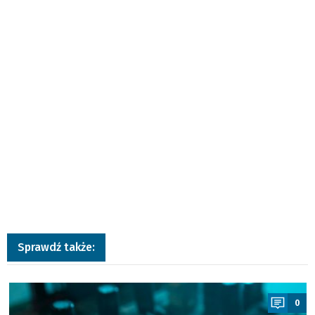
Sprawdź także:
a
0