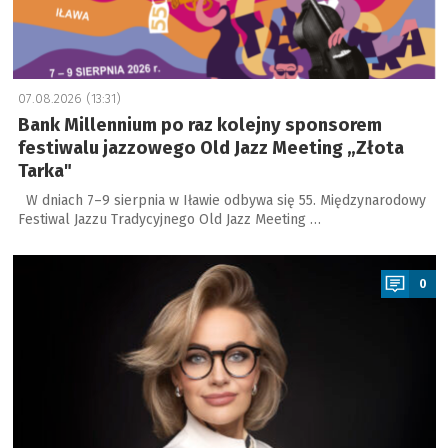
07.08.2026 (13:31)
Bank Millennium po raz kolejny sponsorem
festiwalu jazzowego Old Jazz Meeting „Złota
Tarka"
W dniach 7–9 sierpnia w Iławie odbywa się 55. Międzynarodowy
Festiwal Jazzu Tradycyjnego Old Jazz Meeting …
a
0