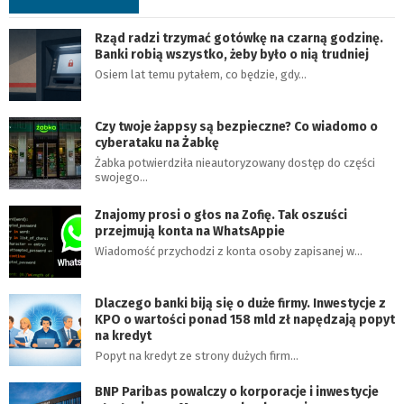
Rząd radzi trzymać gotówkę na czarną godzinę.
Banki robią wszystko, żeby było o nią trudniej
Osiem lat temu pytałem, co będzie, gdy…
Czy twoje żappsy są bezpieczne? Co wiadomo o
cyberataku na Żabkę
Żabka potwierdziła nieautoryzowany dostęp do części
swojego…
Znajomy prosi o głos na Zofię. Tak oszuści
przejmują konta na WhatsAppie
Wiadomość przychodzi z konta osoby zapisanej w…
Dlaczego banki biją się o duże firmy. Inwestycje z
KPO o wartości ponad 158 mld zł napędzają popyt
na kredyt
Popyt na kredyt ze strony dużych firm…
BNP Paribas powalczy o korporacje i inwestycje