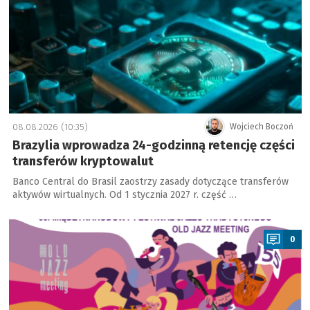
08.08.2026 (10:35)
Wojciech Boczoń
Brazylia wprowadza 24-godzinną retencję części
transferów kryptowalut
Banco Central do Brasil zaostrzy zasady dotyczące transferów
aktywów wirtualnych. Od 1 stycznia 2027 r. część …
a
0