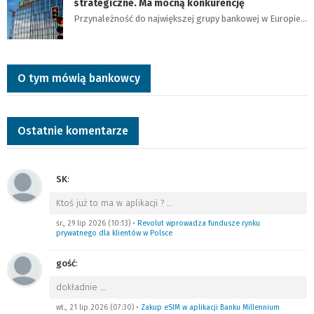
strategiczne. Ma mocną konkurencję
Przynależność do największej grupy bankowej w Europie…
O tym mówią bankowcy
Ostatnie komentarze
SK
:
Ktoś już to ma w aplikacji ?
…
śr., 29 lip 2026 (10:13)
•
Revolut wprowadza fundusze rynku
prywatnego dla klientów w Polsce
gość
:
dokładnie
…
wt., 21 lip 2026 (07:30)
•
Zakup eSIM w aplikacji Banku Millennium