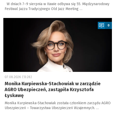
W dniach 7–9 sierpnia w Iławie odbywa się 55. Międzynarodowy
Festiwal Jazzu Tradycyjnego Old Jazz Meeting …
a
0
07.08.2026 (13:28)
Monika Kurpiewska-Stachowiak w zarządzie
AGRO Ubezpieczeń, zastąpiła Krzysztofa
Łyskawę
Monika Kurpiewska-Stachowiak została członkiem zarządu AGRO
Ubezpieczeń – Towarzystwa Ubezpieczeń Wzajemnych. …