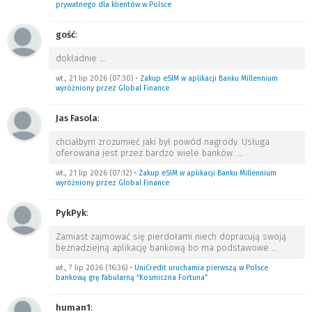
prywatnego dla klientów w Polsce
gość
:
dokładnie
…
wt., 21 lip 2026 (07:30)
•
Zakup eSIM w aplikacji Banku Millennium
wyróżniony przez Global Finance
Jas Fasola
:
chciałbym zrozumieć jaki był powód nagrody. Usługa
oferowana jest przez bardzo wiele banków.
…
wt., 21 lip 2026 (07:12)
•
Zakup eSIM w aplikacji Banku Millennium
wyróżniony przez Global Finance
PykPyk
:
Zamiast zajmować się pierdołami niech dopracują swoją
beznadziejną aplikację bankową bo ma podstawowe
…
wt., 7 lip 2026 (16:36)
•
UniCredit uruchamia pierwszą w Polsce
bankową grę fabularną “Kosmiczna Fortuna”
human1
: