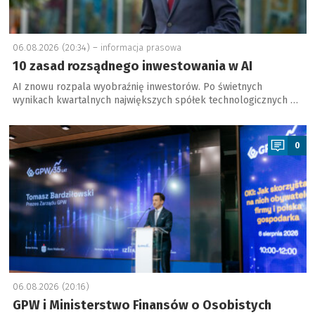
06.08.2026 (20:34) –
informacja prasowa
10 zasad rozsądnego inwestowania w AI
AI znowu rozpala wyobraźnię inwestorów. Po świetnych
wynikach kwartalnych największych spółek technologicznych …
a
0
06.08.2026 (20:16)
GPW i Ministerstwo Finansów o Osobistych