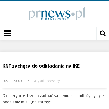
KNF zachęca do odkładania na IKE
09.03.2010 (11:35)
artykuł nadesłany
O emeryturę trzeba zadbać samemu – ile odłożymy, tyle
będziemy mieli „na starość”.