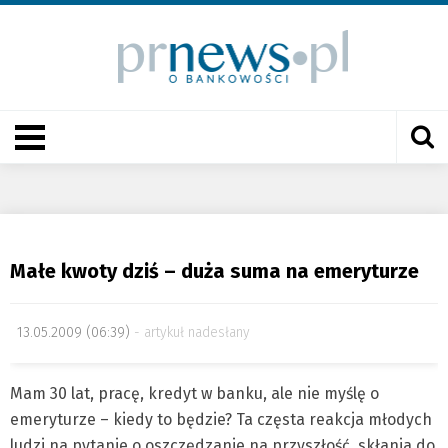
Małe kwoty dziś – duża suma na emeryturze
13.05.2009 (06:39)
artykuł nadesłany
Mam 30 lat, pracę, kredyt w banku, ale nie myślę o
emeryturze – kiedy to będzie? Ta częsta reakcja młodych
ludzi na pytanie o oszczędzanie na przyszłość, skłania do