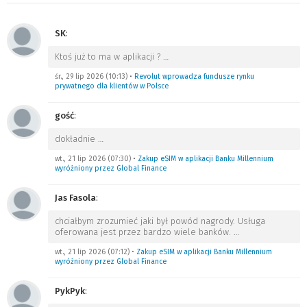
SK
:
Ktoś już to ma w aplikacji ?
…
śr., 29 lip 2026 (10:13)
•
Revolut wprowadza fundusze rynku
prywatnego dla klientów w Polsce
gość
:
dokładnie
…
wt., 21 lip 2026 (07:30)
•
Zakup eSIM w aplikacji Banku Millennium
wyróżniony przez Global Finance
Jas Fasola
:
chciałbym zrozumieć jaki był powód nagrody. Usługa
oferowana jest przez bardzo wiele banków.
…
wt., 21 lip 2026 (07:12)
•
Zakup eSIM w aplikacji Banku Millennium
wyróżniony przez Global Finance
PykPyk
: