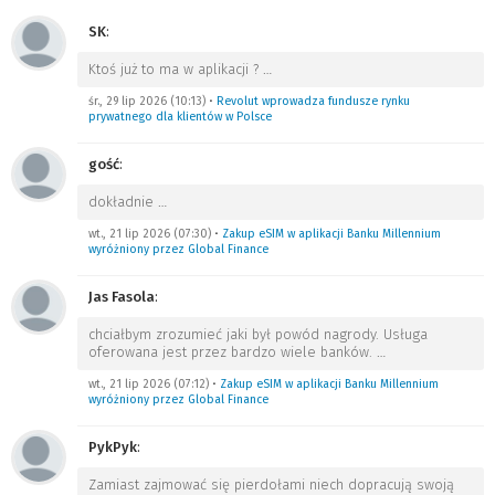
SK
:
Ktoś już to ma w aplikacji ?
…
śr., 29 lip 2026 (10:13)
•
Revolut wprowadza fundusze rynku
prywatnego dla klientów w Polsce
gość
:
dokładnie
…
wt., 21 lip 2026 (07:30)
•
Zakup eSIM w aplikacji Banku Millennium
wyróżniony przez Global Finance
Jas Fasola
:
chciałbym zrozumieć jaki był powód nagrody. Usługa
oferowana jest przez bardzo wiele banków.
…
wt., 21 lip 2026 (07:12)
•
Zakup eSIM w aplikacji Banku Millennium
wyróżniony przez Global Finance
PykPyk
:
Zamiast zajmować się pierdołami niech dopracują swoją