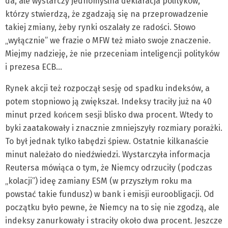
da, ale wystarczy jednomyślna deklaracja polityków,
którzy stwierdzą, że zgadzają się na przeprowadzenie
takiej zmiany, żeby rynki oszalały ze radości. Słowo
„wyłącznie” we frazie o MFW też miało swoje znaczenie.
Miejmy nadzieję, że nie przeceniam inteligencji polityków
i prezesa ECB…
Rynek akcji też rozpoczął sesję od spadku indeksów, a
potem stopniowo ją zwiększał. Indeksy traciły już na 40
minut przed końcem sesji blisko dwa procent. Wtedy to
byki zaatakowały i znacznie zmniejszyły rozmiary porażki.
To był jednak tylko łabędzi śpiew. Ostatnie kilkanaście
minut należało do niedźwiedzi. Wystarczyła informacja
Reutersa mówiąca o tym, że Niemcy odrzuciły (podczas
„kolacji”) ideę zamiany ESM (w przyszłym roku ma
powstać takie fundusz) w bank i emisji euroobligacji. Od
początku było pewne, że Niemcy na to się nie zgodzą, ale
indeksy zanurkowały i straciły około dwa procent. Jeszcze