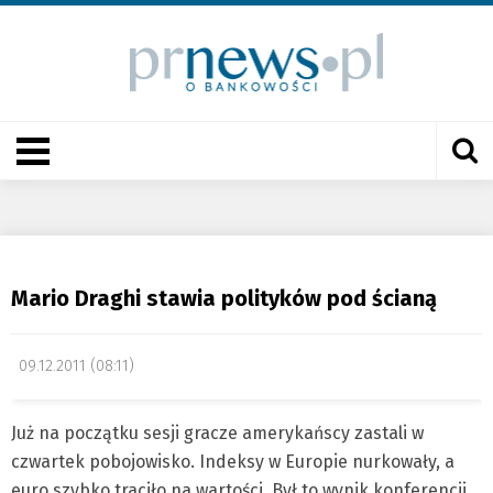
Mario Draghi stawia polityków pod ścianą
09.12.2011 (08:11)
Już na początku sesji gracze amerykańscy zastali w
czwartek pobojowisko. Indeksy w Europie nurkowały, a
euro szybko traciło na wartości. Był to wynik konferencji