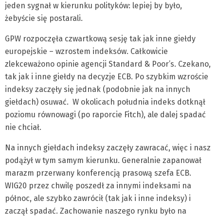
jeden sygnał w kierunku polityków: lepiej by było,
żebyście się postarali.
GPW rozpoczęła czwartkową sesję tak jak inne giełdy
europejskie – wzrostem indeksów. Całkowicie
zlekceważono opinie agencji Standard & Poor’s. Czekano,
tak jak i inne giełdy na decyzje ECB. Po szybkim wzroście
indeksy zaczęły się jednak (podobnie jak na innych
giełdach) osuwać. W okolicach południa indeks dotknął
poziomu równowagi (po raporcie Fitch), ale dalej spadać
nie chciał.
Na innych giełdach indeksy zaczęły zawracać, więc i nasz
podążył w tym samym kierunku. Generalnie zapanował
marazm przerwany konferencją prasową szefa ECB.
WIG20 przez chwilę poszedł za innymi indeksami na
północ, ale szybko zawrócił (tak jak i inne indeksy) i
zaczął spadać. Zachowanie naszego rynku było na