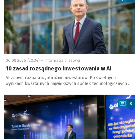
06.08.2026 (20:34) –
informacja prasowa
10 zasad rozsądnego inwestowania w AI
AI znowu rozpala wyobraźnię inwestorów. Po świetnych
wynikach kwartalnych największych spółek technologicznych …
a
0