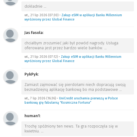
dokładnie
…
wt., 21 lip 2026 (07:30)
•
Zakup eSIM w aplikacji Banku Millennium
wyróżniony przez Global Finance
Jas Fasola
:
chciałbym zrozumieć jaki był powód nagrody. Usługa
oferowana jest przez bardzo wiele banków.
…
wt., 21 lip 2026 (07:12)
•
Zakup eSIM w aplikacji Banku Millennium
wyróżniony przez Global Finance
PykPyk
:
Zamiast zajmować się pierdołami niech dopracują swoją
beznadziejną aplikację bankową bo ma podstawowe
…
wt., 7 lip 2026 (16:36)
•
UniCredit uruchamia pierwszą w Polsce
bankową grę fabularną “Kosmiczna Fortuna”
human1
:
Trochę spóźniony ten news. Ta gra rozpoczęła się w
kwietniu.
…