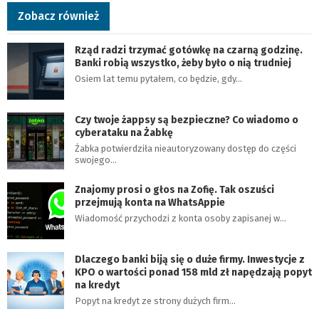
Zobacz również
Rząd radzi trzymać gotówkę na czarną godzinę.
Banki robią wszystko, żeby było o nią trudniej
Osiem lat temu pytałem, co będzie, gdy…
Czy twoje żappsy są bezpieczne? Co wiadomo o
cyberataku na Żabkę
Żabka potwierdziła nieautoryzowany dostęp do części
swojego…
Znajomy prosi o głos na Zofię. Tak oszuści
przejmują konta na WhatsAppie
Wiadomość przychodzi z konta osoby zapisanej w…
Dlaczego banki biją się o duże firmy. Inwestycje z
KPO o wartości ponad 158 mld zł napędzają popyt
na kredyt
Popyt na kredyt ze strony dużych firm…