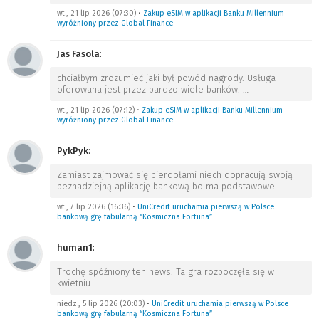
wt., 21 lip 2026 (07:30)
•
Zakup eSIM w aplikacji Banku Millennium
wyróżniony przez Global Finance
Jas Fasola
:
chciałbym zrozumieć jaki był powód nagrody. Usługa
oferowana jest przez bardzo wiele banków.
…
wt., 21 lip 2026 (07:12)
•
Zakup eSIM w aplikacji Banku Millennium
wyróżniony przez Global Finance
PykPyk
:
Zamiast zajmować się pierdołami niech dopracują swoją
beznadziejną aplikację bankową bo ma podstawowe
…
wt., 7 lip 2026 (16:36)
•
UniCredit uruchamia pierwszą w Polsce
bankową grę fabularną “Kosmiczna Fortuna”
human1
:
Trochę spóźniony ten news. Ta gra rozpoczęła się w
kwietniu.
…
niedz., 5 lip 2026 (20:03)
•
UniCredit uruchamia pierwszą w Polsce
bankową grę fabularną “Kosmiczna Fortuna”