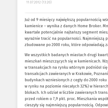
11.07.2012 (13:20)
Już od 9 miesięcy największą popularnością w
kamienice – wynika z danych Home Broker. Mni
kwartale potencjalnie najtańszy segment miesz
wyraźnie tracić na popularności. Najmniejszą 
zbudowane po 2000 roku, które odpowiadają za
We wszystkich badanych miastach drugi kwarta
mieszkań mieszczących się w kamienicach. Wz
w transakcjach na rynku wtórnym podniósł się 
transakcjach zawieranych w Krakowie, Poznaniu
budynkach wzniesionych z cegły do 2000 roku o
w rynku na poziomie niecałych 32%) w hierarc
blokach. Ich udział w liczbie zawieranych tran
przed rokiem o 7,9 pkt. proc. Mieszkania wspó
cieszyły się najmniejszą popularnością. Odpow