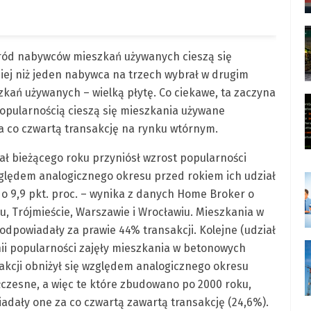
śród nabywców mieszkań używanych cieszą się
ej niż jeden nabywca na trzech wybrał w drugim
kań używanych – wielką płytę. Co ciekawe, ta zaczyna
popularnością cieszą się mieszkania używane
 co czwartą transakcję na rynku wtórnym.
ł bieżącego roku przyniósł wzrost popularności
ględem analogicznego okresu przed rokiem ich udział
o 9,9 pkt. proc. – wynika z danych Home Broker o
, Trójmieście, Warszawie i Wrocławiu. Mieszkania w
dpowiadały za prawie 44% transakcji. Kolejne (udział
hii popularności zajęły mieszkania w betonowych
sakcji obniżył się względem analogicznego okresu
łczesne, a więc te które zbudowano po 2000 roku,
iadały one za co czwartą zawartą transakcję (24,6%).