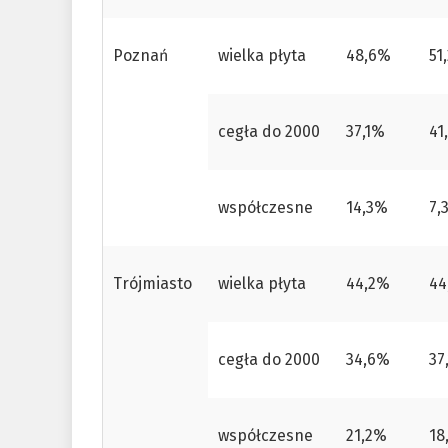
Poznań
wielka płyta
48,6%
51
cegła do 2000
37,1%
41
współczesne
14,3%
7,
Trójmiasto
wielka płyta
44,2%
44
cegła do 2000
34,6%
37
współczesne
21,2%
18