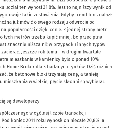
u udział ten wynosi 31,8%. Jest to najniższy wynik od
gotowuje takie zestawienia. Gdyby trend ten znalazł
można już mówić o swego rodzaju odwrocie od
a popularności dzięki cenie. Z jednej strony metr
dto tych metrów trzeba kupić mniej, bo przeciętna
st znacznie niższa niż w przypadku innych typów
ę zacierać. Jeszcze rok temu – w drugim kwartale
etra mieszkania w kamienicy była o ponad 10%
ch Home Broker dla 5 badanych rynków. Dziś różnica
zać, że betonowe bloki trzymają cenę, a tanieją
 mieszkania w wielkiej płycie skłonni są wybierać
cją są deweloperzy
półczesnego w ogólnej liczbie transakcji
 Pod koniec 2011 roku wynosił on niecałe 20,8%, a
jednak wynik niższy niż w analogicznym okresie przed