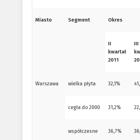
Miasto
Segment
Okres
II
III
kwartał
kw
2011
20
Warszawa
wielka płyta
32,1%
41
cegła do 2000
31,2%
22
współczesne
36,7%
36