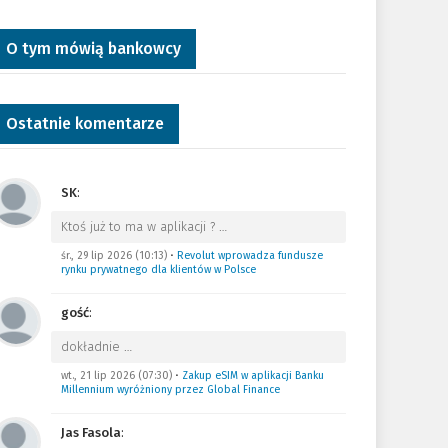
O tym mówią bankowcy
Ostatnie komentarze
SK
:
Ktoś już to ma w aplikacji ?
…
śr., 29 lip 2026 (10:13)
•
Revolut wprowadza fundusze
rynku prywatnego dla klientów w Polsce
gość
:
dokładnie
…
wt., 21 lip 2026 (07:30)
•
Zakup eSIM w aplikacji Banku
Millennium wyróżniony przez Global Finance
Jas Fasola
: