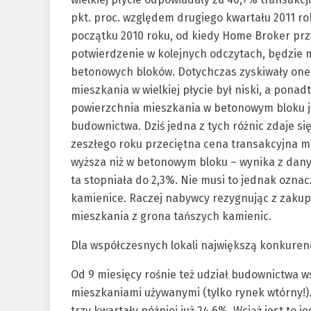
pkt. proc. względem drugiego kwartału 2011 rok
początku 2010 roku, od kiedy Home Broker przy
potwierdzenie w kolejnych odczytach, będzie 
betonowych bloków. Dotychczas zyskiwały one n
mieszkania w wielkiej płycie był niski, a pona
powierzchnia mieszkania w betonowym bloku je
budownictwa. Dziś jedna z tych różnic zdaje si
zeszłego roku przeciętna cena transakcyjna m
wyższa niż w betonowym bloku – wynika z dany
ta stopniała do 2,3%. Nie musi to jednak oznac
kamienice. Raczej nabywcy rezygnując z zakupu
mieszkania z grona tańszych kamienic.
Dla współczesnych lokali największą konkuren
Od 9 miesięcy rośnie też udział budownictwa ws
mieszkaniami używanymi (tylko rynek wtórny!).
trzy kwartały później już 24,6%. Wciąż jest to 