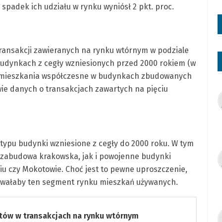
padek ich udziału w rynku wyniósł 2 pkt. proc.
transakcji zawieranych na rynku wtórnym w podziale
 budynkach z cegły wzniesionych przed 2000 rokiem (w
z mieszkania współczesne w budynkach zbudowanych
ie danych o transakcjach zawartych na pięciu
ypu budynki wzniesione z cegły do 2000 roku. W tym
a zabudowa krakowska, jak i powojenne budynki
u czy Mokotowie. Choć jest to pewne uproszczenie,
zowałaby ten segment rynku mieszkań używanych.
tów w transakcjach na rynku wtórnym