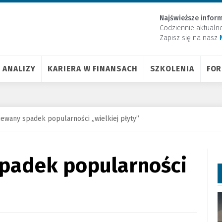
Najświeższe inform
Codziennie aktualn
Zapisz się na nasz
ANALIZY
KARIERA W FINANSACH
SZKOLENIA
FO
ewany spadek popularności „wielkiej płyty”
padek popularności