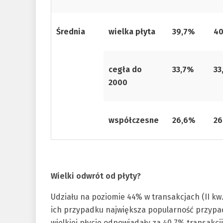
Średnia
wielka płyta
39,7%
40
cegła do
33,7%
33
2000
współczesne
26,6%
26
Wielki odwrót od płyty?
Udziału na poziomie 44% w transakcjach (II kw.
ich przypadku największa popularność przypad
wielkiej płycie odpowiadały za 40,7% transakc