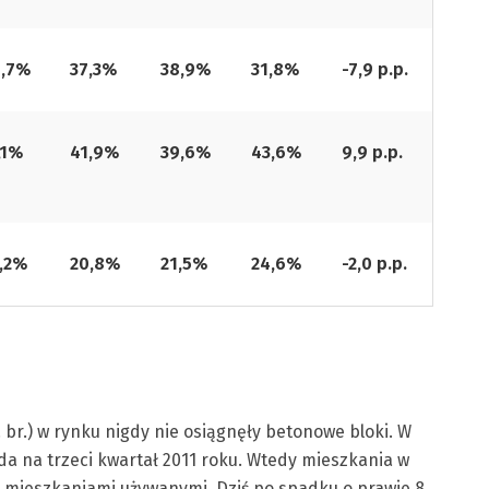
,7%
37,3%
38,9%
31,8%
-7,9 p.p.
,1%
41,9%
39,6%
43,6%
9,9 p.p.
,2%
20,8%
21,5%
24,6%
-2,0 p.p.
 br.) w rynku nigdy nie osiągnęły betonowe bloki. W
a na trzeci kwartał 2011 roku. Wtedy mieszkania w
ji mieszkaniami używanymi. Dziś po spadku o prawie 8