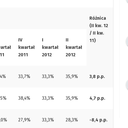
Różnica
(II kw. 12
/ II kw.
IV
I
II
11)
artał
kwartał
kwartał
kwartał
11
2011
2012
2012
,4%
33,7%
33,3%
35,9%
3,8 p.p.
,5%
38,4%
33,3%
35,9%
4,7 p.p.
,0%
27,9%
33,3%
28,3%
-8,4 p.p.