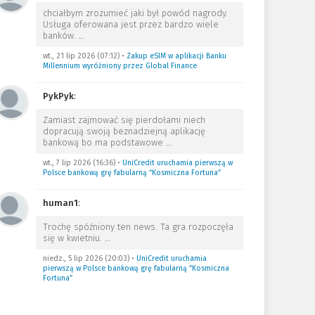
chciałbym zrozumieć jaki był powód nagrody.
Usługa oferowana jest przez bardzo wiele
banków.
…
wt., 21 lip 2026 (07:12)
•
Zakup eSIM w aplikacji Banku
Millennium wyróżniony przez Global Finance
PykPyk
:
Zamiast zajmować się pierdołami niech
dopracują swoją beznadziejną aplikację
bankową bo ma podstawowe
…
wt., 7 lip 2026 (16:36)
•
UniCredit uruchamia pierwszą w
Polsce bankową grę fabularną “Kosmiczna Fortuna”
human1
:
Trochę spóźniony ten news. Ta gra rozpoczęła
się w kwietniu.
…
niedz., 5 lip 2026 (20:03)
•
UniCredit uruchamia
pierwszą w Polsce bankową grę fabularną “Kosmiczna
Fortuna”