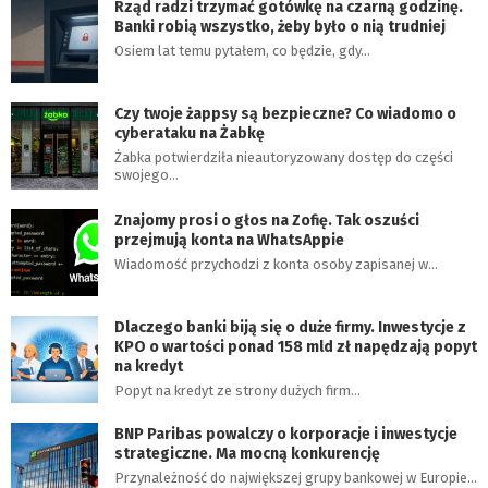
Rząd radzi trzymać gotówkę na czarną godzinę.
Banki robią wszystko, żeby było o nią trudniej
Osiem lat temu pytałem, co będzie, gdy…
Czy twoje żappsy są bezpieczne? Co wiadomo o
cyberataku na Żabkę
Żabka potwierdziła nieautoryzowany dostęp do części
swojego…
Znajomy prosi o głos na Zofię. Tak oszuści
przejmują konta na WhatsAppie
Wiadomość przychodzi z konta osoby zapisanej w…
Dlaczego banki biją się o duże firmy. Inwestycje z
KPO o wartości ponad 158 mld zł napędzają popyt
na kredyt
Popyt na kredyt ze strony dużych firm…
BNP Paribas powalczy o korporacje i inwestycje
strategiczne. Ma mocną konkurencję
Przynależność do największej grupy bankowej w Europie…