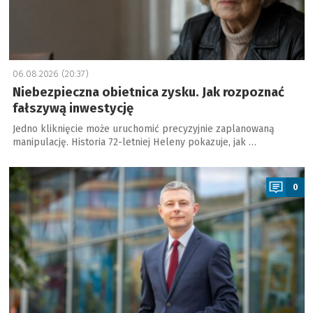
06.08.2026 (20:37)
Niebezpieczna obietnica zysku. Jak rozpoznać
fałszywą inwestycję
Jedno kliknięcie może uruchomić precyzyjnie zaplanowaną
manipulację. Historia 72-letniej Heleny pokazuje, jak …
a
0