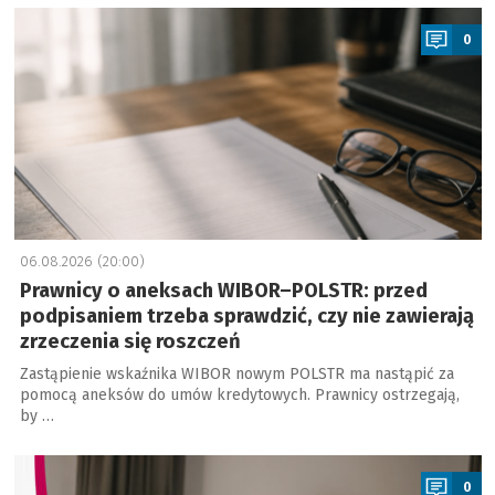
a
0
06.08.2026 (20:00)
Prawnicy o aneksach WIBOR–POLSTR: przed
podpisaniem trzeba sprawdzić, czy nie zawierają
zrzeczenia się roszczeń
Zastąpienie wskaźnika WIBOR nowym POLSTR ma nastąpić za
pomocą aneksów do umów kredytowych. Prawnicy ostrzegają,
by …
a
0