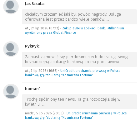
Jas Fasola
:
chciałbym zrozumieć jaki był powód nagrody. Usługa
oferowana jest przez bardzo wiele banków.
…
wt., 21 lip 2026 (07:12)
•
Zakup eSIM w aplikacji Banku Millennium
wyróżniony przez Global Finance
PykPyk
:
Zamiast zajmować się pierdołami niech dopracują swoją
beznadziejną aplikację bankową bo ma podstawowe
…
wt., 7 lip 2026 (16:36)
•
UniCredit uruchamia pierwszą w Polsce
bankową grę fabularną “Kosmiczna Fortuna”
human1
:
Trochę spóźniony ten news. Ta gra rozpoczęła się w
kwietniu.
…
niedz., 5 lip 2026 (20:03)
•
UniCredit uruchamia pierwszą w Polsce
bankową grę fabularną “Kosmiczna Fortuna”