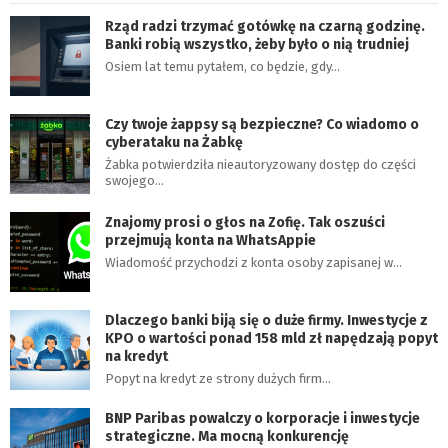
Rząd radzi trzymać gotówkę na czarną godzinę.
Banki robią wszystko, żeby było o nią trudniej
Osiem lat temu pytałem, co będzie, gdy…
Czy twoje żappsy są bezpieczne? Co wiadomo o
cyberataku na Żabkę
Żabka potwierdziła nieautoryzowany dostęp do części
swojego…
Znajomy prosi o głos na Zofię. Tak oszuści
przejmują konta na WhatsAppie
Wiadomość przychodzi z konta osoby zapisanej w…
Dlaczego banki biją się o duże firmy. Inwestycje z
KPO o wartości ponad 158 mld zł napędzają popyt
na kredyt
Popyt na kredyt ze strony dużych firm…
BNP Paribas powalczy o korporacje i inwestycje
strategiczne. Ma mocną konkurencję