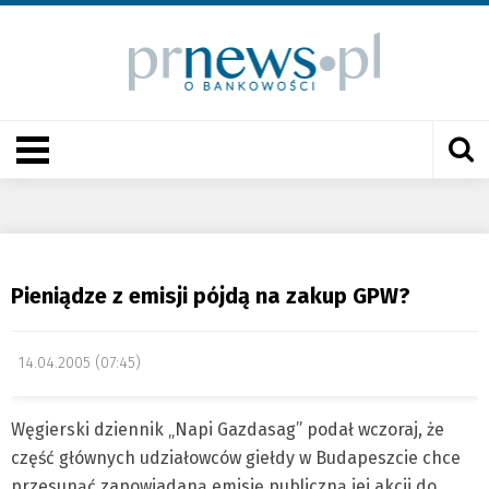
Pieniądze z emisji pójdą na zakup GPW?
14.04.2005 (07:45)
Węgierski dziennik „Napi Gazdasag” podał wczoraj, że
część głównych udziałowców giełdy w Budapeszcie chce
przesunąć zapowiadaną emisję publiczną jej akcji do