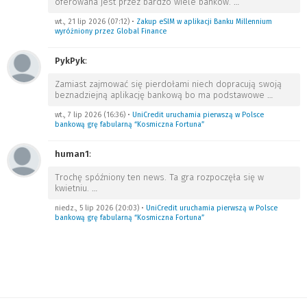
oferowana jest przez bardzo wiele banków.
…
wt., 21 lip 2026 (07:12)
•
Zakup eSIM w aplikacji Banku Millennium
wyróżniony przez Global Finance
PykPyk
:
Zamiast zajmować się pierdołami niech dopracują swoją
beznadziejną aplikację bankową bo ma podstawowe
…
wt., 7 lip 2026 (16:36)
•
UniCredit uruchamia pierwszą w Polsce
bankową grę fabularną “Kosmiczna Fortuna”
human1
:
Trochę spóźniony ten news. Ta gra rozpoczęła się w
kwietniu.
…
niedz., 5 lip 2026 (20:03)
•
UniCredit uruchamia pierwszą w Polsce
bankową grę fabularną “Kosmiczna Fortuna”