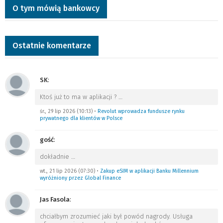
O tym mówią bankowcy
Ostatnie komentarze
SK
:
Ktoś już to ma w aplikacji ?
…
śr., 29 lip 2026 (10:13)
•
Revolut wprowadza fundusze rynku
prywatnego dla klientów w Polsce
gość
:
dokładnie
…
wt., 21 lip 2026 (07:30)
•
Zakup eSIM w aplikacji Banku Millennium
wyróżniony przez Global Finance
Jas Fasola
:
chciałbym zrozumieć jaki był powód nagrody. Usługa