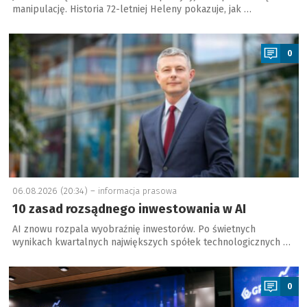
manipulację. Historia 72-letniej Heleny pokazuje, jak …
a
0
06.08.2026 (20:34) –
informacja prasowa
10 zasad rozsądnego inwestowania w AI
AI znowu rozpala wyobraźnię inwestorów. Po świetnych
wynikach kwartalnych największych spółek technologicznych …
a
0