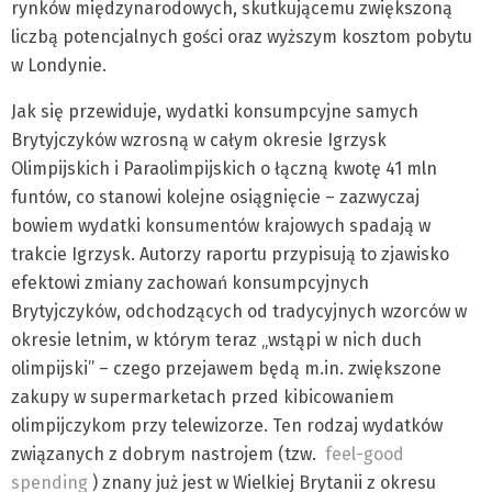
rynków międzynarodowych, skutkującemu zwiększoną
liczbą potencjalnych gości oraz wyższym kosztom pobytu
w Londynie.
Jak się przewiduje, wydatki konsumpcyjne samych
Brytyjczyków wzrosną w całym okresie Igrzysk
Olimpijskich i Paraolimpijskich o łączną kwotę 41 mln
funtów, co stanowi kolejne osiągnięcie – zazwyczaj
bowiem wydatki konsumentów krajowych spadają w
trakcie Igrzysk. Autorzy raportu przypisują to zjawisko
efektowi zmiany zachowań konsumpcyjnych
Brytyjczyków, odchodzących od tradycyjnych wzorców w
okresie letnim, w którym teraz „wstąpi w nich duch
olimpijski” – czego przejawem będą m.in. zwiększone
zakupy w supermarketach przed kibicowaniem
olimpijczykom przy telewizorze. Ten rodzaj wydatków
związanych z dobrym nastrojem (tzw.
feel-good
spending
) znany już jest w Wielkiej Brytanii z okresu