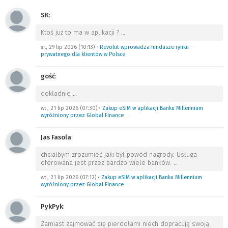
SK
:
Ktoś już to ma w aplikacji ?
…
śr., 29 lip 2026 (10:13)
•
Revolut wprowadza fundusze rynku
prywatnego dla klientów w Polsce
gość
:
dokładnie
…
wt., 21 lip 2026 (07:30)
•
Zakup eSIM w aplikacji Banku Millennium
wyróżniony przez Global Finance
Jas Fasola
:
chciałbym zrozumieć jaki był powód nagrody. Usługa
oferowana jest przez bardzo wiele banków.
…
wt., 21 lip 2026 (07:12)
•
Zakup eSIM w aplikacji Banku Millennium
wyróżniony przez Global Finance
PykPyk
:
Zamiast zajmować się pierdołami niech dopracują swoją