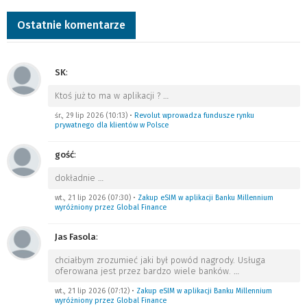
Ostatnie komentarze
SK
:
Ktoś już to ma w aplikacji ?
…
śr., 29 lip 2026 (10:13)
•
Revolut wprowadza fundusze rynku
prywatnego dla klientów w Polsce
gość
:
dokładnie
…
wt., 21 lip 2026 (07:30)
•
Zakup eSIM w aplikacji Banku Millennium
wyróżniony przez Global Finance
Jas Fasola
:
chciałbym zrozumieć jaki był powód nagrody. Usługa
oferowana jest przez bardzo wiele banków.
…
wt., 21 lip 2026 (07:12)
•
Zakup eSIM w aplikacji Banku Millennium
wyróżniony przez Global Finance