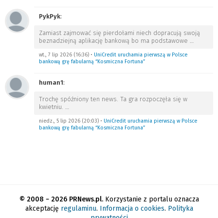
PykPyk
:
Zamiast zajmować się pierdołami niech dopracują swoją
beznadziejną aplikację bankową bo ma podstawowe
…
wt., 7 lip 2026 (16:36)
•
UniCredit uruchamia pierwszą w Polsce
bankową grę fabularną “Kosmiczna Fortuna”
human1
:
Trochę spóźniony ten news. Ta gra rozpoczęła się w
kwietniu.
…
niedz., 5 lip 2026 (20:03)
•
UniCredit uruchamia pierwszą w Polsce
bankową grę fabularną “Kosmiczna Fortuna”
© 2008 − 2026 PRNews.pl.
Korzystanie z portalu oznacza
akceptację
regulaminu
.
Informacja o cookies
.
Polityka
prywatności