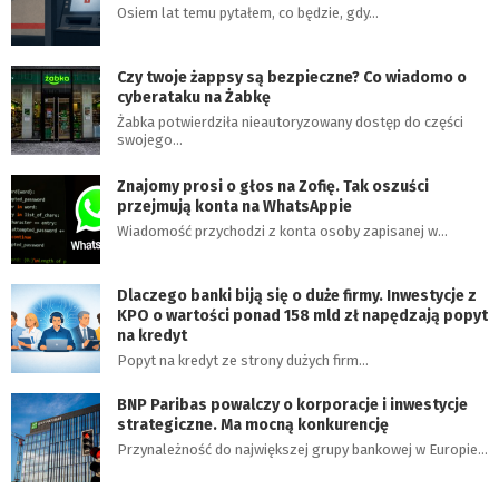
Osiem lat temu pytałem, co będzie, gdy…
Czy twoje żappsy są bezpieczne? Co wiadomo o
cyberataku na Żabkę
Żabka potwierdziła nieautoryzowany dostęp do części
swojego…
Znajomy prosi o głos na Zofię. Tak oszuści
przejmują konta na WhatsAppie
Wiadomość przychodzi z konta osoby zapisanej w…
Dlaczego banki biją się o duże firmy. Inwestycje z
KPO o wartości ponad 158 mld zł napędzają popyt
na kredyt
Popyt na kredyt ze strony dużych firm…
BNP Paribas powalczy o korporacje i inwestycje
strategiczne. Ma mocną konkurencję
Przynależność do największej grupy bankowej w Europie…