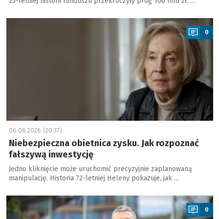
25-letniej historii funduszu przekroczyły próg 100 mld zł. …
a
0
06.08.2026 (20:37)
Niebezpieczna obietnica zysku. Jak rozpoznać
fałszywą inwestycję
Jedno kliknięcie może uruchomić precyzyjnie zaplanowaną
manipulację. Historia 72-letniej Heleny pokazuje, jak …
a
0