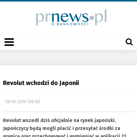
Revolut wchodzi do Japonii
08.09.2020 (08:18)
Revolut wszedł dziś oficjalnie na rynek japoński.
Japończycy będą mogli płacić i przesyłać środki za
granicę oraz przechowywać i wymieniać w aplikacji 23