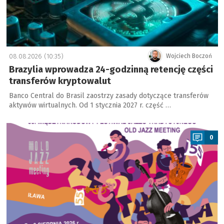
08.08.2026 (10:35)
Wojciech Boczoń
Brazylia wprowadza 24-godzinną retencję części
transferów kryptowalut
Banco Central do Brasil zaostrzy zasady dotyczące transferów
aktywów wirtualnych. Od 1 stycznia 2027 r. część …
a
0