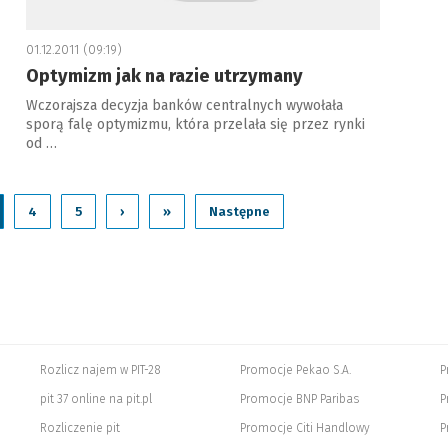
01.12.2011 (09:19)
Optymizm jak na razie utrzymany
Wczorajsza decyzja banków centralnych wywołała
sporą falę optymizmu, która przelała się przez rynki
od …
4
5
›
»
Następne
Rozlicz najem w PIT-28
Promocje Pekao S.A.
P
pit 37 online na pit.pl
Promocje BNP Paribas
P
Rozliczenie pit
Promocje Citi Handlowy
P