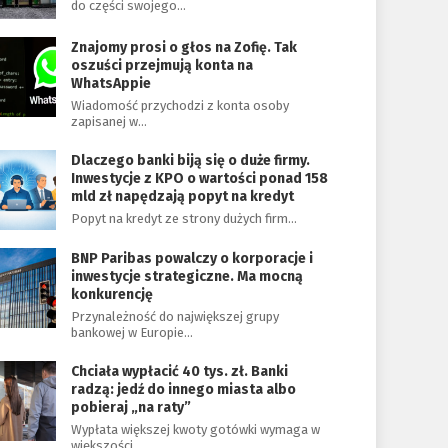
do części swojego…
Znajomy prosi o głos na Zofię. Tak
oszuści przejmują konta na
WhatsAppie
Wiadomość przychodzi z konta osoby
zapisanej w…
Dlaczego banki biją się o duże firmy.
Inwestycje z KPO o wartości ponad 158
mld zł napędzają popyt na kredyt
Popyt na kredyt ze strony dużych firm…
BNP Paribas powalczy o korporacje i
inwestycje strategiczne. Ma mocną
konkurencję
Przynależność do największej grupy
bankowej w Europie…
Chciała wypłacić 40 tys. zł. Banki
radzą: jedź do innego miasta albo
pobieraj „na raty”
Wypłata większej kwoty gotówki wymaga w
większości…