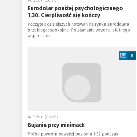
14.12.2011 (20:31)
Eurodolar poniżej psychologicznego
1,30. Cierpliwość się kończy
Początek dzisiejszych notowań na rynku eurodolara
przebiegał spokojnie. Po złamaniu wczoraj istotnego
wsparcia na …
a
0
14.12.2011 (08:26)
Bujanie przy minimach
Próba powrotu powyżej poziomu 1,32 podczas