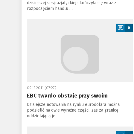
dzisiejszej sesji azjatyckiej skończyła się wraz z
rozpoczęciem handlu …
a
0
09.12.2011 (07:27)
EBC twardo obstaje przy swoim
Dzisiejsze notowania na rynku eurodolara można
podzielić na dwie wyraźne części, zaś za granicę
oddzielającą je …
a