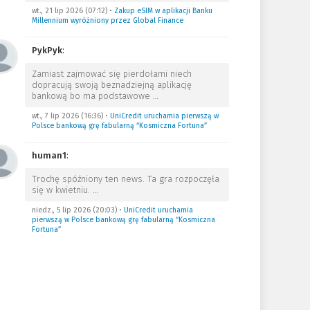
wt., 21 lip 2026 (07:12)
•
Zakup eSIM w aplikacji Banku
Millennium wyróżniony przez Global Finance
PykPyk
:
Zamiast zajmować się pierdołami niech
dopracują swoją beznadziejną aplikację
bankową bo ma podstawowe
…
wt., 7 lip 2026 (16:36)
•
UniCredit uruchamia pierwszą w
Polsce bankową grę fabularną “Kosmiczna Fortuna”
human1
:
Trochę spóźniony ten news. Ta gra rozpoczęła
się w kwietniu.
…
niedz., 5 lip 2026 (20:03)
•
UniCredit uruchamia
pierwszą w Polsce bankową grę fabularną “Kosmiczna
Fortuna”