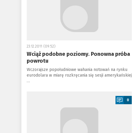
23.12.2011 (09:52)
Wciąż podobne poziomy. Ponowna próba
powrotu
Wczorajsze popołudniowe wahania notowań na rynku
eurodolara w miarę rozkręcania się sesji amerykańskiej
…
a
0