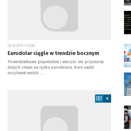
20.12.2011 (11:28)
Eurodolar ciągle w trendzie bocznym
Poniedziałkowe popołudnie i wieczór nie przyniosły
dużych zmian na rynku eurodolara. Kurs nadal
oscylował wokół …
a
0