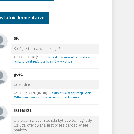
statnie komentarze
SK
:
Ktoś już to ma w aplikacji ?
…
śr., 29 lip 2026 (10:13)
•
Revolut wprowadza fundusze
rynku prywatnego dla klientów w Polsce
gość
:
dokładnie
…
wt., 21 lip 2026 (07:30)
•
Zakup eSIM w aplikacji Banku
Millennium wyróżniony przez Global Finance
Jas Fasola
:
chciałbym zrozumieć jaki był powód nagrody.
Usługa oferowana jest przez bardzo wiele
banków.
…