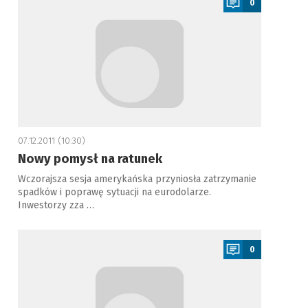
0
07.12.2011 (10:30)
Nowy pomysł na ratunek
Wczorajsza sesja amerykańska przyniosła zatrzymanie
spadków i poprawę sytuacji na eurodolarze.
Inwestorzy zza …
a
0