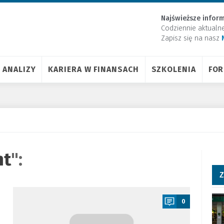
Najświeższe inform
Codziennie aktualn
Zapisz się na nasz
ANALIZY
KARIERA W FINANSACH
SZKOLENIA
FO
nt
":
Z
a
0