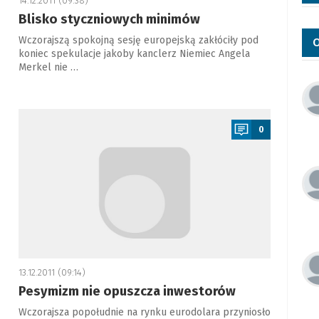
14.12.2011 (09:38)
Blisko styczniowych minimów
Wczorajszą spokojną sesję europejską zakłóciły pod
O
koniec spekulacje jakoby kanclerz Niemiec Angela
Merkel nie …
a
0
13.12.2011 (09:14)
Pesymizm nie opuszcza inwestorów
Wczorajsza popołudnie na rynku eurodolara przyniosło