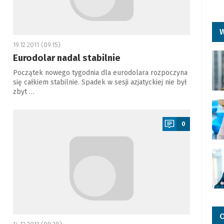
W
19.12.2011 (09:15)
Eurodolar nadal stabilnie
Początek nowego tygodnia dla eurodolara rozpoczyna
się całkiem stabilnie. Spadek w sesji azjatyckiej nie był
zbyt …
a
0
O