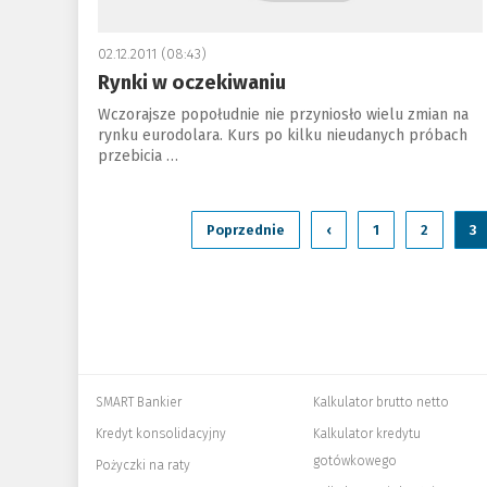
02.12.2011 (08:43)
Rynki w oczekiwaniu
Wczorajsze popołudnie nie przyniosło wielu zmian na
rynku eurodolara. Kurs po kilku nieudanych próbach
przebicia …
Poprzednie
‹
1
2
3
SMART Bankier
Kalkulator brutto netto
Kredyt konsolidacyjny
Kalkulator kredytu
gotówkowego
Pożyczki na raty