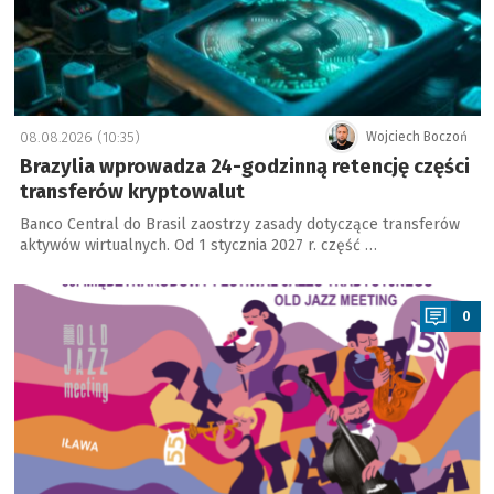
08.08.2026 (10:35)
Wojciech Boczoń
Brazylia wprowadza 24-godzinną retencję części
transferów kryptowalut
Banco Central do Brasil zaostrzy zasady dotyczące transferów
aktywów wirtualnych. Od 1 stycznia 2027 r. część …
a
0