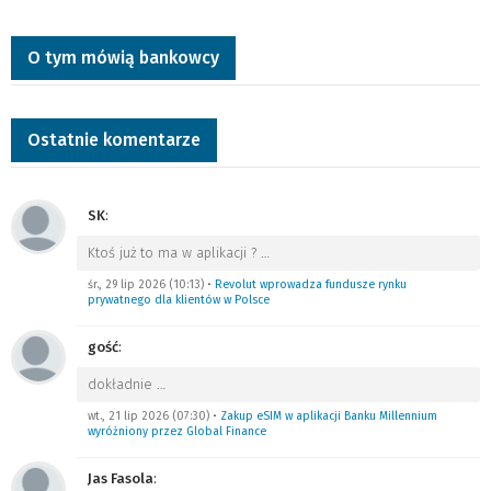
O tym mówią bankowcy
Ostatnie komentarze
SK
:
Ktoś już to ma w aplikacji ?
…
śr., 29 lip 2026 (10:13)
•
Revolut wprowadza fundusze rynku
prywatnego dla klientów w Polsce
gość
:
dokładnie
…
wt., 21 lip 2026 (07:30)
•
Zakup eSIM w aplikacji Banku Millennium
wyróżniony przez Global Finance
Jas Fasola
: