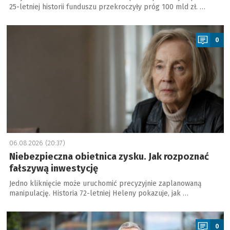
25-letniej historii funduszu przekroczyły próg 100 mld zł. …
a
0
06.08.2026 (20:37)
Niebezpieczna obietnica zysku. Jak rozpoznać
fałszywą inwestycję
Jedno kliknięcie może uruchomić precyzyjnie zaplanowaną
manipulację. Historia 72-letniej Heleny pokazuje, jak …
a
0