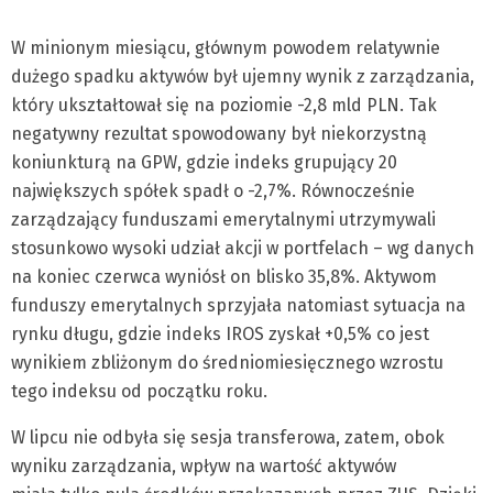
W minionym miesiącu, głównym powodem relatywnie
dużego spadku aktywów był ujemny wynik z zarządzania,
który ukształtował się na poziomie -2,8 mld PLN. Tak
negatywny rezultat spowodowany był niekorzystną
koniunkturą na GPW, gdzie indeks grupujący 20
największych spółek spadł o -2,7%. Równocześnie
zarządzający funduszami emerytalnymi utrzymywali
stosunkowo wysoki udział akcji w portfelach – wg danych
na koniec czerwca wyniósł on blisko 35,8%. Aktywom
funduszy emerytalnych sprzyjała natomiast sytuacja na
rynku długu, gdzie indeks IROS zyskał +0,5% co jest
wynikiem zbliżonym do średniomiesięcznego wzrostu
tego indeksu od początku roku.
W lipcu nie odbyła się sesja transferowa, zatem, obok
wyniku zarządzania, wpływ na wartość aktywów