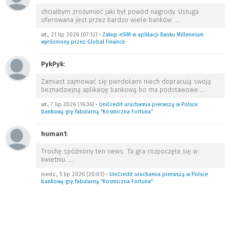
chciałbym zrozumieć jaki był powód nagrody. Usługa
oferowana jest przez bardzo wiele banków.
…
wt., 21 lip 2026 (07:12)
•
Zakup eSIM w aplikacji Banku Millennium
wyróżniony przez Global Finance
PykPyk
:
Zamiast zajmować się pierdołami niech dopracują swoją
beznadziejną aplikację bankową bo ma podstawowe
…
wt., 7 lip 2026 (16:36)
•
UniCredit uruchamia pierwszą w Polsce
bankową grę fabularną “Kosmiczna Fortuna”
human1
:
Trochę spóźniony ten news. Ta gra rozpoczęła się w
kwietniu.
…
niedz., 5 lip 2026 (20:03)
•
UniCredit uruchamia pierwszą w Polsce
bankową grę fabularną “Kosmiczna Fortuna”