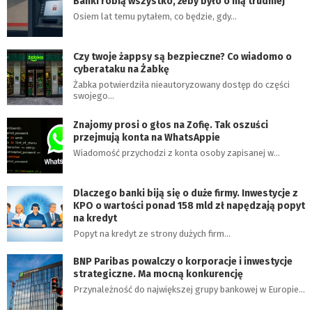
Banki robią wszystko, żeby było o nią trudniej
Osiem lat temu pytałem, co będzie, gdy…
Czy twoje żappsy są bezpieczne? Co wiadomo o
cyberataku na Żabkę
Żabka potwierdziła nieautoryzowany dostęp do części
swojego…
Znajomy prosi o głos na Zofię. Tak oszuści
przejmują konta na WhatsAppie
Wiadomość przychodzi z konta osoby zapisanej w…
Dlaczego banki biją się o duże firmy. Inwestycje z
KPO o wartości ponad 158 mld zł napędzają popyt
na kredyt
Popyt na kredyt ze strony dużych firm…
BNP Paribas powalczy o korporacje i inwestycje
strategiczne. Ma mocną konkurencję
Przynależność do największej grupy bankowej w Europie…