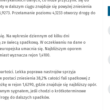
amerykańskich danych, co może przyczynić się do
oty w dalszym ciągu znajduje się powyżej zniesienia
 3,9273. Przełamanie poziomu 4,1233 otworzy drogę do
się. Na wykresie dziennym od kilku dni
 ze świecą spadkową. W oczekiwaniu na dane o
a europejska umacnia się. Najbliższym oporem
miast wyznacza rejon 1,4100.
wartości. Lekka poprawa nastrojów sprzyja
ostaci zniesienia 38,2% całości fali spadkowej z
żkę w rejon 1,6290, gdzie znajduje się najbliższy opór.
wnym sygnałem, jeśli chodzi o krótkoterminowe
drogę do dalszych spadków.