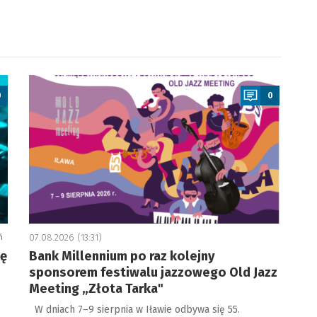
a
0
0
ń
07.08.2026 (13:31)
ję
Bank Millennium po raz kolejny
sponsorem festiwalu jazzowego Old Jazz
Meeting „Złota Tarka"
W dniach 7–9 sierpnia w Iławie odbywa się 55.