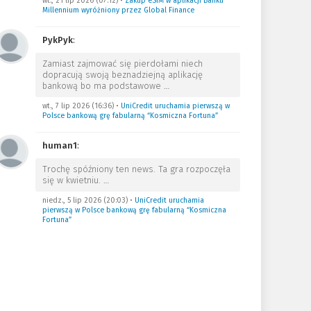
wt., 21 lip 2026 (07:12)
•
Zakup eSIM w aplikacji Banku
Millennium wyróżniony przez Global Finance
PykPyk
:
Zamiast zajmować się pierdołami niech
dopracują swoją beznadziejną aplikację
bankową bo ma podstawowe
…
wt., 7 lip 2026 (16:36)
•
UniCredit uruchamia pierwszą w
Polsce bankową grę fabularną “Kosmiczna Fortuna”
human1
:
Trochę spóźniony ten news. Ta gra rozpoczęła
się w kwietniu.
…
niedz., 5 lip 2026 (20:03)
•
UniCredit uruchamia
pierwszą w Polsce bankową grę fabularną “Kosmiczna
Fortuna”