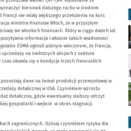
m przedziale wahań 1,41-1,44. Wyłamanie ze
yznaczyć kierunek dalszego ruchu w średnim
 Francji nie mialy większego przełożenia na kurs
racja ministra finansów Włoch, że w przyszłym
ciowy we włoskich finansach. Który w ciągu dwóch lat
pozytywna informacja i właśnie takich wiadomości
gulator ESMA ogłosił późnym wieczorem, że Francja,
j sprzedaży na niektórych akcjach z sektora
y czas obawia się o kondycje trzech francuskich
 pozostają dane na temat produkcji przemysłowej w
 sprzedaży detalicznej w USA. Czynnikiem wzrostu
aż detaliczna, gdzie ewentualny słabszy odczyt
ej gospodarki i wejście w okres stagnacji.
ach zagranicznych. Dzisiaj czynnikiem ryzyka dla