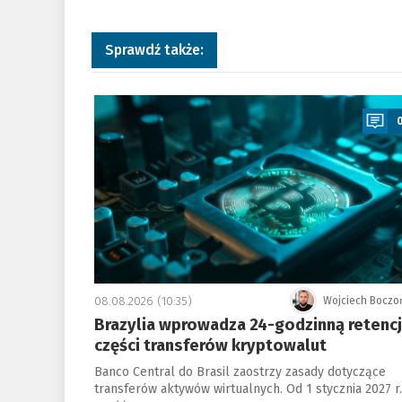
Sprawdź także:
a
08.08.2026 (10:35)
Wojciech Boczo
Brazylia wprowadza 24-godzinną retenc
części transferów kryptowalut
Banco Central do Brasil zaostrzy zasady dotyczące
transferów aktywów wirtualnych. Od 1 stycznia 2027 r.