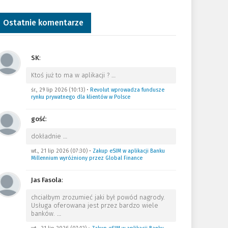
Ostatnie komentarze
SK
:
Ktoś już to ma w aplikacji ?
…
śr., 29 lip 2026 (10:13)
•
Revolut wprowadza fundusze
rynku prywatnego dla klientów w Polsce
gość
:
dokładnie
…
wt., 21 lip 2026 (07:30)
•
Zakup eSIM w aplikacji Banku
Millennium wyróżniony przez Global Finance
Jas Fasola
:
chciałbym zrozumieć jaki był powód nagrody.
Usługa oferowana jest przez bardzo wiele
banków.
…