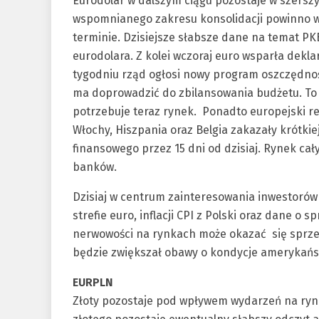
Eurodolar w dalszym ciągu pozostaje w szerszy
wspomnianego zakresu konsolidacji powinno w
terminie. Dzisiejsze słabsze dane na temat PKB
eurodolara. Z kolei wczoraj euro wsparła dekla
tygodniu rząd ogłosi nowy program oszczędnoś
ma doprowadzić do zbilansowania budżetu. To 
potrzebuje teraz rynek. Ponadto europejski re
Włochy, Hiszpania oraz Belgia zakazały krótkie
finansowego przez 15 dni od dzisiaj. Rynek cał
banków.
Dzisiaj w centrum zainteresowania inwestorów
strefie euro, inflacji CPI z Polski oraz dane o
nerwowości na rynkach może okazać się sprzed
będzie zwiększał obawy o kondycje amerykański
EURPLN
Złoty pozostaje pod wpływem wydarzeń na rynk