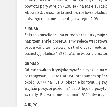
złotego pozostaje ewentualny słabszy odczyt 
powrotu pary w rejon 4,20. Jak na razie eurozł
Fibo 38,2% całości ostatnich wzrostów z okolic
dalszego umocnienia złotego w rejon 4,06.
EURUSD
Zakres konsolidacji na eurodolarze utrzymuje 
naprzemiennie obserwujemy świecę wzrostową
produkcji przemysłowej w strefie euro , walut
pozostają okolice 1,4280. Ważne wsparcie nato
GBPUSD
Od rana waluta brytyjska wyraźnie zyskuje na 
odreagowaniu. Para GBPUSD przełamała opór w p
okolic 1,6477 na 1,6110 i obecnie kontynuuję zwy
Wyjście powyżej poziomu 1,6360 będzie pozyty
wzrosty. Przełamanie poziomu 1,6100 otworzy 
AUDJPY