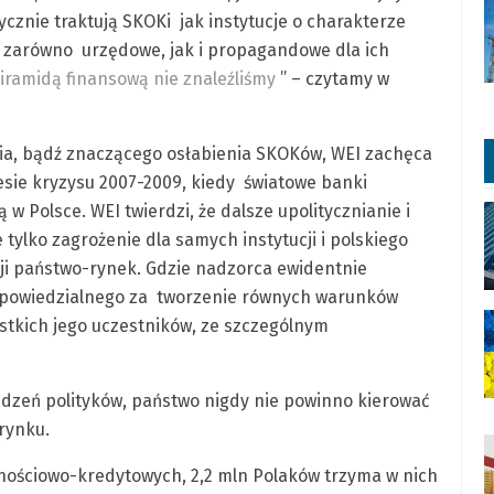
cznie traktują SKOKi jak instytucje o charakterze
 zarówno urzędowe, jak i propagandowe dla ich
iramidą finansową nie znaleźliśmy
” – czytamy w
nia, bądź znaczącego osłabienia SKOKów, WEI zachęca
resie kryzysu 2007-2009, kiedy światowe banki
 Polsce. WEI twierdzi, że dalsze upolitycznianie i
ylko zagrożenie dla samych instytucji i polskiego
cji państwo-rynek. Gdzie nadzorca ewidentnie
odpowiedzialnego za tworzenie równych warunków
stkich jego uczestników, ze szczególnym
edzeń polityków, państwo nigdy nie powinno kierować
rynku.
dnościowo-kredytowych, 2,2 mln Polaków trzyma w nich