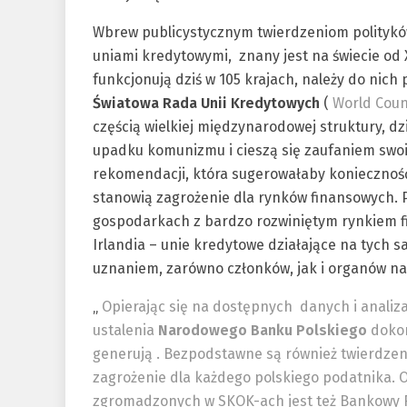
Wbrew publicystycznym twierdzeniom politykó
uniami kredytowymi, znany jest na świecie od 
funkcjonują dziś w 105 krajach, należy do nich 
Światowa Rada Unii Kredytowych
(
World Coun
częścią wielkiej międzynarodowej struktury, dzi
upadku komunizmu i cieszą się zaufaniem swoi
rekomendacji, która sugerowałaby konieczność 
stanowią zagrożenie dla rynków finansowych. Pr
gospodarkach z bardzo rozwiniętym rynkiem f
Irlandia – unie kredytowe działające na tych 
uznaniem, zarówno członków, jak i organów n
„
Opierając się na dostępnych danych i anali
ustalenia
Narodowego Banku Polskiego
dokon
generują . Bezpodstawne są również twierdze
zagrożenie dla każdego polskiego podatnika. 
zgromadzonych w SKOK-ach jest też Bankowy 