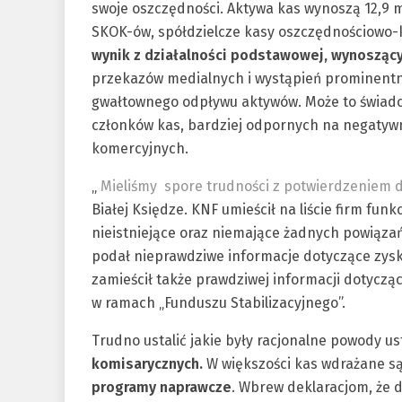
swoje oszczędności. Aktywa kas wynoszą 12,9 ml
SKOK-ów, spółdzielcze kasy oszczędnościowo-
wynik z działalności podstawowej, wynoszący
przekazów medialnych i wystąpień prominentn
gwałtownego odpływu aktywów. Może to świadc
członków kas, bardziej odpornych na negatyw
komercyjnych.
„
Mieliśmy spore trudności z potwierdzeniem
Białej Księdze. KNF umieścił na liście firm fu
nieistniejące oraz niemające żadnych powiązań
podał nieprawdziwe informacje dotyczące zysk
zamieścił także prawdziwej informacji dotycz
w ramach „Funduszu Stabilizacyjnego”.
Trudno ustalić jakie były racjonalne powody u
komisarycznych.
W większości kas wdrażane są
programy naprawcze
. Wbrew deklaracjom, że dz