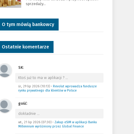
sprzedaży…
O tym mówią bankowcy
Ostatnie komentarze
SK
:
Ktoś już to ma w aplikacji ?
…
śr., 29 lip 2026 (10:13)
•
Revolut wprowadza fundusze
rynku prywatnego dla klientów w Polsce
gość
:
dokładnie
…
wt., 21 lip 2026 (07:30)
•
Zakup eSIM w aplikacji Banku
Millennium wyróżniony przez Global Finance