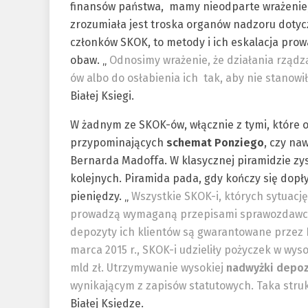
finansów państwa, mamy nieodparte wrażenie, 
zrozumiała jest troska organów nadzoru doty
członków SKOK, to metody i ich eskalacja pro
obaw. „
Odnosimy wrażenie, że działania rząd
ów albo do osłabienia ich tak, aby nie stanow
Białej Ksiegi.
W żadnym ze SKOK-ów, włącznie z tymi, które o
przypominających
schemat Ponziego
, czy na
Bernarda Madoffa. W klasycznej piramidzie zy
kolejnych. Piramida pada, gdy kończy się dop
pieniędzy. „
Wszystkie SKOK-i, których sytuacj
prowadzą wymaganą przepisami sprawozdawczoś
depozyty ich klientów są gwarantowane przez
marca 2015 r., SKOK-i udzieliły pożyczek w wyso
mld zł. Utrzymywanie wysokiej
nadwyżki depoz
wynikającym z zapisów statutowych. Taka stru
Białej Księdze.