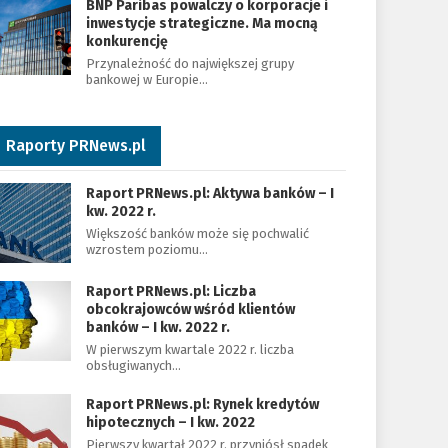
BNP Paribas powalczy o korporacje i
inwestycje strategiczne. Ma mocną
konkurencję
Przynależność do największej grupy
bankowej w Europie…
Raporty PRNews.pl
Raport PRNews.pl: Aktywa banków – I
kw. 2022 r.
Większość banków może się pochwalić
wzrostem poziomu…
Raport PRNews.pl: Liczba
obcokrajowców wśród klientów
banków – I kw. 2022 r.
W pierwszym kwartale 2022 r. liczba
obsługiwanych…
Raport PRNews.pl: Rynek kredytów
hipotecznych – I kw. 2022
Pierwszy kwartał 2022 r. przyniósł spadek