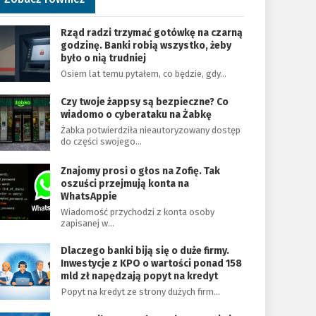
Rząd radzi trzymać gotówkę na czarną
godzinę. Banki robią wszystko, żeby
było o nią trudniej
Osiem lat temu pytałem, co będzie, gdy…
Czy twoje żappsy są bezpieczne? Co
wiadomo o cyberataku na Żabkę
Żabka potwierdziła nieautoryzowany dostęp
do części swojego…
Znajomy prosi o głos na Zofię. Tak
oszuści przejmują konta na
WhatsAppie
Wiadomość przychodzi z konta osoby
zapisanej w…
Dlaczego banki biją się o duże firmy.
Inwestycje z KPO o wartości ponad 158
mld zł napędzają popyt na kredyt
Popyt na kredyt ze strony dużych firm…