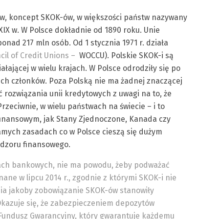
w, koncept SKOK-ów, w większości państw nazywany
XIX w. W Polsce dokładnie od 1890 roku. Unie
ponad 217 mln osób. Od 1 stycznia 1971 r. działa
cil of Credit Unions –
WOCCU). Polskie SKOK-i są
ałającej w wielu krajach. W Polsce odrodziły się po
ch członków. Poza Polską nie ma żadnej znaczącej
rozwiązania unii kredytowych z uwagi na to, że
zeciwnie, w wielu państwach na świecie – i to
inansowym, jak Stany Zjednoczone, Kanada czy
samych zasadach co w Polsce cieszą się dużym
adzoru finansowego.
zach bankowych, nie ma powodu, żeby podważać
ane w lipcu 2014 r., zgodnie z którymi SKOK-i nie
nia jakoby zobowiązanie SKOK-ów stanowiły
Okazuje się, że zabezpieczeniem depozytów
Fundusz Gwarancyjny, który gwarantuje każdemu