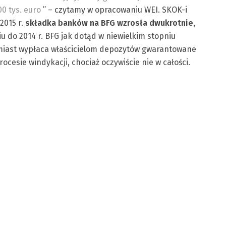
0 tys. euro
” – czytamy w opracowaniu WEI. SKOK-i
2015 r.
składka banków na BFG wzrosła dwukrotnie,
u do 2014 r. BFG jak dotąd w niewielkim stopniu
omiast wypłaca właścicielom depozytów gwarantowane
ocesie windykacji, chociaż oczywiście nie w całości.