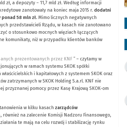
d zł, a depozyty – 11,7 mld zł. Według informacji
kredytowe zanotowały na koniec maja 2015 r.
dodatni
 ponad 58 mln zł.
Mimo licznych negatywnych
ych przedstawicieli Rządu, w kasach nie zanotowano
zyć o stosunkowo mocnych więziach łączących
ne komunikaty, niż w przypadku klientów banków
 danych prezentowanych przez KNF
” – czytamy w
nkcjonujących w ramach systemu SKOK spółki
 właścicielskich i kapitałowych z systemem SKOK oraz
ów zatrzymanych w SKOK Holding S.a.rl. KNF nie
ącej przyznanej pomocy przez Kasę Krajową SKOK-om
stanowienia w kilku kasach
zarządców
, również na zalecenie Komisji Nadzoru Finansowego,
iałania te mają na celu rozwój i stabilizację rynku