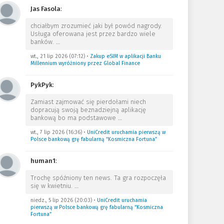
Jas Fasola
:
chciałbym zrozumieć jaki był powód nagrody.
Usługa oferowana jest przez bardzo wiele
banków.
…
wt., 21 lip 2026 (07:12)
•
Zakup eSIM w aplikacji Banku
Millennium wyróżniony przez Global Finance
PykPyk
:
Zamiast zajmować się pierdołami niech
dopracują swoją beznadziejną aplikację
bankową bo ma podstawowe
…
wt., 7 lip 2026 (16:36)
•
UniCredit uruchamia pierwszą w
Polsce bankową grę fabularną “Kosmiczna Fortuna”
human1
:
Trochę spóźniony ten news. Ta gra rozpoczęła
się w kwietniu.
…
niedz., 5 lip 2026 (20:03)
•
UniCredit uruchamia
pierwszą w Polsce bankową grę fabularną “Kosmiczna
Fortuna”