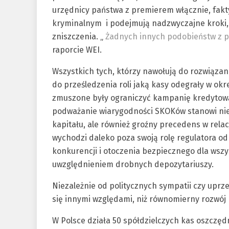
urzędnicy państwa z premierem włącznie, fakty
kryminalnym i podejmują nadzwyczajne kroki,
zniszczenia. „
Żadnych innych podobieństw z p
raporcie WEI.
Wszystkich tych, którzy nawołują do rozwiąza
do prześledzenia roli jaką kasy odegrały w ok
zmuszone były ograniczyć kampanię kredytową w
podważanie wiarygodności SKOKów stanowi nie t
kapitału, ale również groźny precedens w rela
wychodzi daleko poza swoją rolę regulatora 
konkurencji i otoczenia bezpiecznego dla wszy
uwzględnieniem drobnych depozytariuszy.
Niezależnie od politycznych sympatii czy uprz
się innymi względami, niż równomierny rozwój 
W Polsce działa 50 spółdzielczych kas oszczę