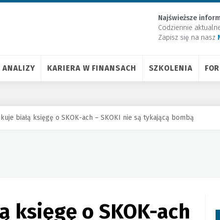
Najświeższe inform
Codziennie aktualn
Zapisz się na nasz
ANALIZY
KARIERA W FINANSACH
SZKOLENIA
FO
kuje białą księgę o SKOK-ach – SKOKI nie są tykającą bombą
łą księgę o SKOK-ach