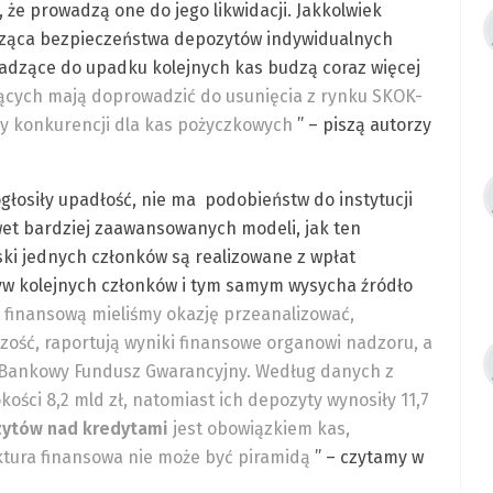
że prowadzą one do jego likwidacji. Jakkolwiek
cząca bezpieczeństwa depozytów indywidualnych
wadzące do upadku kolejnych kas budzą coraz więcej
zących mają doprowadzić do usunięcia z rynku SKOK-
iły konkurencji dla kas pożyczkowych
” – piszą autorzy
głosiły upadłość, nie ma podobieństw do instytucji
wet bardziej zaawansowanych modeli, jak ten
ski jednych członków są realizowane z wpłat
ływ kolejnych członków i tym samym wysycha źródło
ę finansową mieliśmy okazję przeanalizować,
ć, raportują wyniki finansowe organowi nadzoru, a
 Bankowy Fundusz Gwarancyjny. Według danych z
kości 8,2 mld zł, natomiast ich depozyty wynosiły 11,7
ytów nad kredytami
jest obowiązkiem kas,
ktura finansowa nie może być piramidą
” – czytamy w