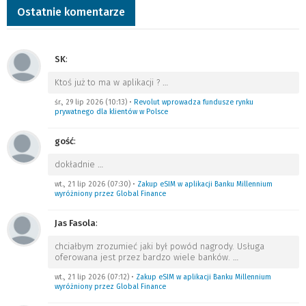
Ostatnie komentarze
SK
:
Ktoś już to ma w aplikacji ?
…
śr., 29 lip 2026 (10:13)
•
Revolut wprowadza fundusze rynku
prywatnego dla klientów w Polsce
gość
:
dokładnie
…
wt., 21 lip 2026 (07:30)
•
Zakup eSIM w aplikacji Banku Millennium
wyróżniony przez Global Finance
Jas Fasola
:
chciałbym zrozumieć jaki był powód nagrody. Usługa
oferowana jest przez bardzo wiele banków.
…
wt., 21 lip 2026 (07:12)
•
Zakup eSIM w aplikacji Banku Millennium
wyróżniony przez Global Finance