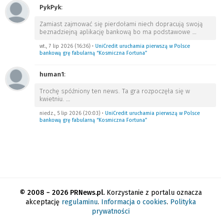
PykPyk
:
Zamiast zajmować się pierdołami niech dopracują swoją
beznadziejną aplikację bankową bo ma podstawowe
…
wt., 7 lip 2026 (16:36)
•
UniCredit uruchamia pierwszą w Polsce
bankową grę fabularną “Kosmiczna Fortuna”
human1
:
Trochę spóźniony ten news. Ta gra rozpoczęła się w
kwietniu.
…
niedz., 5 lip 2026 (20:03)
•
UniCredit uruchamia pierwszą w Polsce
bankową grę fabularną “Kosmiczna Fortuna”
© 2008 − 2026 PRNews.pl.
Korzystanie z portalu oznacza
akceptację
regulaminu
.
Informacja o cookies
.
Polityka
prywatności