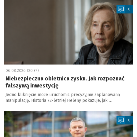
a
0
06.08.2026 (20:37)
Niebezpieczna obietnica zysku. Jak rozpoznać
fałszywą inwestycję
Jedno kliknięcie może uruchomić precyzyjnie zaplanowaną
manipulację. Historia 72-letniej Heleny pokazuje, jak …
a
0