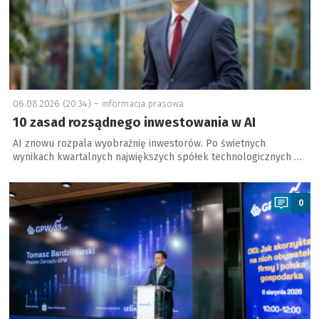
06.08.2026 (20:34) –
informacja prasowa
10 zasad rozsądnego inwestowania w AI
AI znowu rozpala wyobraźnię inwestorów. Po świetnych
wynikach kwartalnych największych spółek technologicznych …
a
0