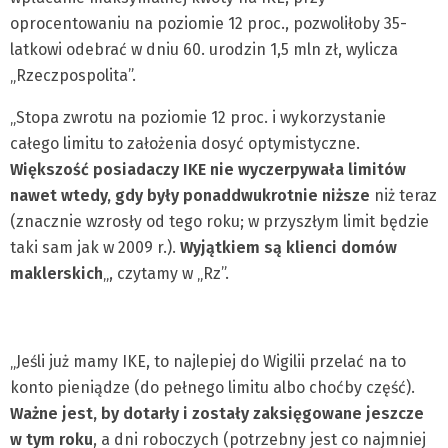
oprocentowaniu na poziomie 12 proc., pozwoliłoby 35-
latkowi odebrać w dniu 60. urodzin 1,5 mln zł, wylicza
„Rzeczpospolita”.
„Stopa zwrotu na poziomie 12 proc. i wykorzystanie
całego limitu to założenia dosyć optymistyczne.
Większość posiadaczy IKE nie wyczerpywała limitów
nawet wtedy, gdy były ponaddwukrotnie niższe
niż teraz
(znacznie wzrosły od tego roku; w przyszłym limit będzie
taki sam jak w 2009 r.).
Wyjątkiem są klienci domów
maklerskich
„, czytamy w „Rz”.
„Jeśli już mamy IKE, to najlepiej do Wigilii przelać na to
konto pieniądze (do pełnego limitu albo choćby część).
Ważne jest, by dotarły i zostały zaksięgowane jeszcze
w tym roku
, a dni roboczych (potrzebny jest co najmniej