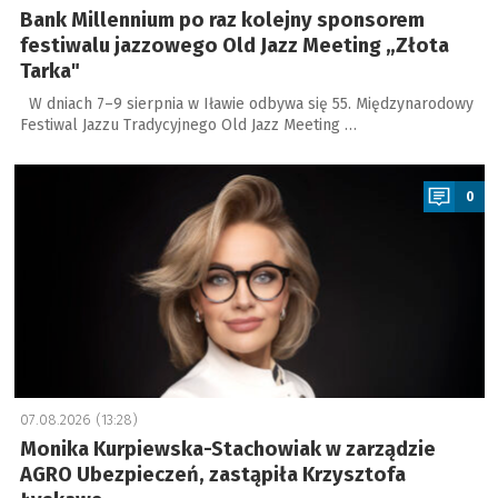
Bank Millennium po raz kolejny sponsorem
festiwalu jazzowego Old Jazz Meeting „Złota
Tarka"
W dniach 7–9 sierpnia w Iławie odbywa się 55. Międzynarodowy
Festiwal Jazzu Tradycyjnego Old Jazz Meeting …
a
0
07.08.2026 (13:28)
Monika Kurpiewska-Stachowiak w zarządzie
AGRO Ubezpieczeń, zastąpiła Krzysztofa