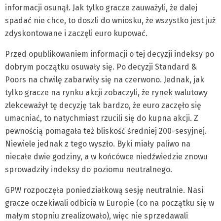
informacji osunął. Jak tylko gracze zauważyli, że dalej
spadać nie chce, to doszli do wniosku, że wszystko jest już
zdyskontowane i zaczęli euro kupować.
Przed opublikowaniem informacji o tej decyzji indeksy po
dobrym początku osuwały się. Po decyzji Standard &
Poors na chwilę zabarwiły się na czerwono. Jednak, jak
tylko gracze na rynku akcji zobaczyli, że rynek walutowy
zlekceważył tę decyzję tak bardzo, że euro zaczęło się
umacniać, to natychmiast rzucili się do kupna akcji. Z
pewnością pomagała też bliskość średniej 200-sesyjnej.
Niewiele jednak z tego wyszło. Byki miały paliwo na
niecałe dwie godziny, a w końcówce niedźwiedzie znowu
sprowadziły indeksy do poziomu neutralnego.
GPW rozpoczęła poniedziałkową sesję neutralnie. Nasi
gracze oczekiwali odbicia w Europie (co na początku się w
małym stopniu zrealizowało), więc nie sprzedawali