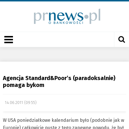
Agencja Standard&Poor’s (paradoksalnie)
pomaga bykom
14.06.2011 (09:55)
W USA poniedziałkowe kalendarium było (podobnie jak w
Europie) całkowicie puste z tego zapewne powodu, że był