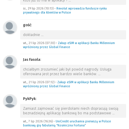
Ktoś już to ma w aplikacji ?
…
śr., 29 lip 2026 (10:13)
•
Revolut wprowadza fundusze rynku
prywatnego dla klientów w Polsce
gość
:
dokładnie
…
wt., 21 lip 2026 (07:30)
•
Zakup eSIM w aplikacji Banku Millennium
wyróżniony przez Global Finance
Jas Fasola
:
chciałbym zrozumieć jaki był powód nagrody. Usługa
oferowana jest przez bardzo wiele banków.
…
wt., 21 lip 2026 (07:12)
•
Zakup eSIM w aplikacji Banku Millennium
wyróżniony przez Global Finance
PykPyk
:
Zamiast zajmować się pierdołami niech dopracują swoją
beznadziejną aplikację bankową bo ma podstawowe
…
wt., 7 lip 2026 (16:36)
•
UniCredit uruchamia pierwszą w Polsce
bankową grę fabularną “Kosmiczna Fortuna”