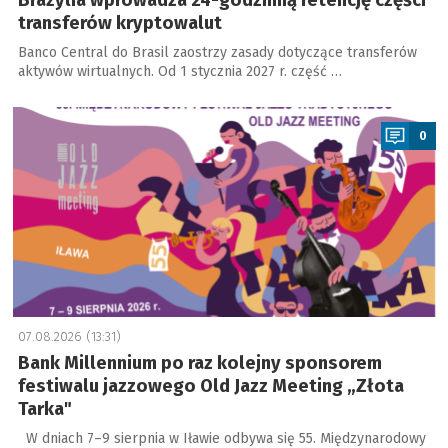
Brazylia wprowadza 24-godzinną retencję części
transferów kryptowalut
Banco Central do Brasil zaostrzy zasady dotyczące transferów
aktywów wirtualnych. Od 1 stycznia 2027 r. część …
a
0
07.08.2026 (13:31)
Bank Millennium po raz kolejny sponsorem
festiwalu jazzowego Old Jazz Meeting „Złota
Tarka"
W dniach 7–9 sierpnia w Iławie odbywa się 55. Międzynarodowy