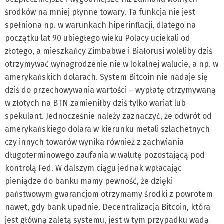
środków na mniej płynne towary. Ta funkcja nie jest
spełniona np. w warunkach hiperinflacji, dlatego na
początku lat 90 ubiegłego wieku Polacy uciekali od
złotego, a mieszkańcy Zimbabwe i Białorusi woleliby dziś
otrzymywać wynagrodzenie nie w lokalnej walucie, a np. w
amerykańskich dolarach. System Bitcoin nie nadaje się
dziś do przechowywania wartości – wypłatę otrzymywaną
w złotych na BTN zamieniłby dziś tylko wariat lub
spekulant. Jednocześnie należy zaznaczyć, że odwrót od
amerykańskiego dolara w kierunku metali szlachetnych
czy innych towarów wynika również z zachwiania
długoterminowego zaufania w walutę pozostającą pod
kontrolą Fed. W dalszym ciągu jednak wpłacając
pieniądze do banku mamy pewność, że dzięki
państwowym gwarancjom otrzymamy środki z powrotem
nawet, gdy bank upadnie. Decentralizacja Bitcoin, która
jest główną zaletą systemu, jest w tym przypadku wadą