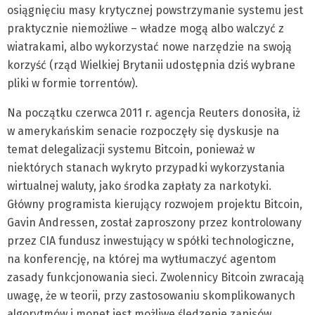
osiągnięciu masy krytycznej powstrzymanie systemu jest
praktycznie niemożliwe – władze mogą albo walczyć z
wiatrakami, albo wykorzystać nowe narzędzie na swoją
korzyść (rząd Wielkiej Brytanii udostępnia dziś wybrane
pliki w formie torrentów).
Na początku czerwca 2011 r. agencja Reuters donosiła, iż
w amerykańskim senacie rozpoczęły się dyskusje na
temat delegalizacji systemu Bitcoin, ponieważ w
niektórych stanach wykryto przypadki wykorzystania
wirtualnej waluty, jako środka zapłaty za narkotyki.
Główny programista kierujący rozwojem projektu Bitcoin,
Gavin Andressen, został zaproszony przez kontrolowany
przez CIA fundusz inwestujący w spółki technologiczne,
na konferencję, na której ma wytłumaczyć agentom
zasady funkcjonowania sieci. Zwolennicy Bitcoin zwracają
uwagę, że w teorii, przy zastosowaniu skomplikowanych
algorytmów i monet jest możliwe śledzenie zapisów