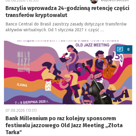
08.08.2026 (10:35)
Wojciech Boczoń
Brazylia wprowadza 24-godzinną retencję części
transferów kryptowalut
Banco Central do Brasil zaostrzy zasady dotyczące transferów
aktywów wirtualnych. Od 1 stycznia 2027 r. część …
a
0
07.08.2026 (13:31)
Bank Millennium po raz kolejny sponsorem
festiwalu jazzowego Old Jazz Meeting „Złota
Tarka"