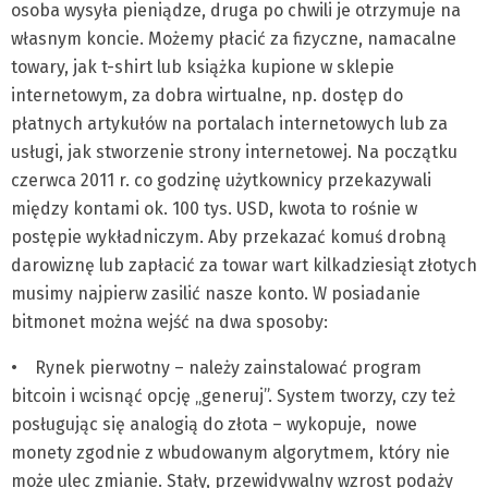
osoba wysyła pieniądze, druga po chwili je otrzymuje na
własnym koncie. Możemy płacić za fizyczne, namacalne
towary, jak t-shirt lub książka kupione w sklepie
internetowym, za dobra wirtualne, np. dostęp do
płatnych artykułów na portalach internetowych lub za
usługi, jak stworzenie strony internetowej. Na początku
czerwca 2011 r. co godzinę użytkownicy przekazywali
między kontami ok. 100 tys. USD, kwota to rośnie w
postępie wykładniczym. Aby przekazać komuś drobną
darowiznę lub zapłacić za towar wart kilkadziesiąt złotych
musimy najpierw zasilić nasze konto. W posiadanie
bitmonet można wejść na dwa sposoby:
• Rynek pierwotny – należy zainstalować program
bitcoin i wcisnąć opcję „generuj”. System tworzy, czy też
posługując się analogią do złota – wykopuje, nowe
monety zgodnie z wbudowanym algorytmem, który nie
może ulec zmianie. Stały, przewidywalny wzrost podaży