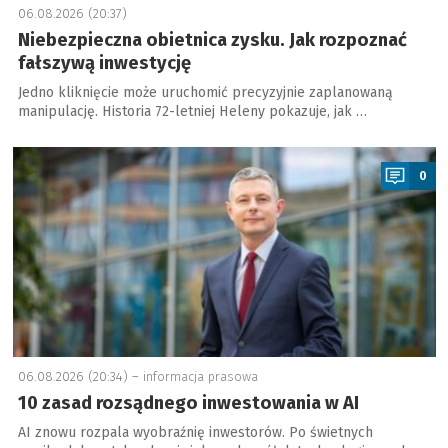
06.08.2026 (20:37)
Niebezpieczna obietnica zysku. Jak rozpoznać
fałszywą inwestycję
Jedno kliknięcie może uruchomić precyzyjnie zaplanowaną
manipulację. Historia 72-letniej Heleny pokazuje, jak …
a
0
06.08.2026 (20:34) –
informacja prasowa
10 zasad rozsądnego inwestowania w AI
AI znowu rozpala wyobraźnię inwestorów. Po świetnych