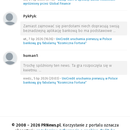
wyróżniony przez Global Finance
PykPyk
:
Zamiast zajmować się pierdołami niech dopracują swoją
beznadziejną aplikację bankową bo ma podstawowe
…
wt., 7 lip 2026 (16:36)
•
UniCredit uruchamia pierwszą w Polsce
bankową grę fabularną “Kosmiczna Fortuna”
human1
:
Trochę spóźniony ten news. Ta gra rozpoczęła się w
kwietniu.
…
niedz., 5 lip 2026 (20:03)
•
UniCredit uruchamia pierwszą w Polsce
bankową grę fabularną “Kosmiczna Fortuna”
© 2008 − 2026 PRNews.pl.
Korzystanie z portalu oznacza