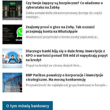
Czy twoje żappsy są bezpieczne? Co wiadomo o
cyberataku na Żabkę
Żabka potwierdziła nieautoryzowany dostęp do części
swojego…
Znajomy prosi o głos na Zofię. Tak oszuści
przejmują konta na WhatsAppie
Wiadomość przychodzi z konta osoby zapisanej w…
Dlaczego banki biją się o duże firmy. Inwestycje z
KPO o wartości ponad 158 mld zł napędzają popyt
na kredyt
Popyt na kredyt ze strony dużych firm…
BNP Paribas powalczy o korporacje i inwestycje
strategiczne. Ma mocną konkurencję
Przynależność do największej grupy bankowej w Europie…
O tym mówią bankowcy