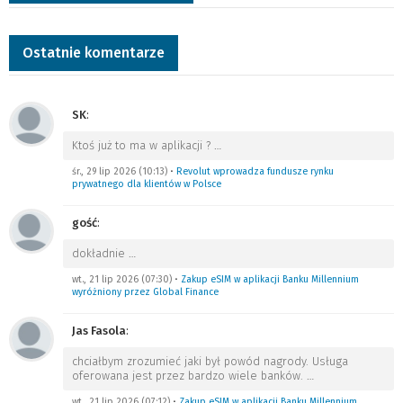
Ostatnie komentarze
SK
:
Ktoś już to ma w aplikacji ?
…
śr., 29 lip 2026 (10:13)
•
Revolut wprowadza fundusze rynku
prywatnego dla klientów w Polsce
gość
:
dokładnie
…
wt., 21 lip 2026 (07:30)
•
Zakup eSIM w aplikacji Banku Millennium
wyróżniony przez Global Finance
Jas Fasola
:
chciałbym zrozumieć jaki był powód nagrody. Usługa
oferowana jest przez bardzo wiele banków.
…
wt., 21 lip 2026 (07:12)
•
Zakup eSIM w aplikacji Banku Millennium