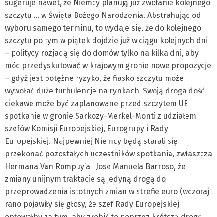
sugeruje nawet, że Niemcy planują już zwołanie kolejnego
szczytu … w Święta Bożego Narodzenia. Abstrahując od
wyboru samego terminu, to wydaje się, że do kolejnego
szczytu po tym w piątek dojdzie już w ciągu kolejnych dni
– politycy rozjadą się do domów tylko na kilka dni, aby
móc przedyskutować w krajowym gronie nowe propozycje
– gdyż jest potężne ryzyko, że fiasko szczytu może
wywołać duże turbulencje na rynkach. Swoją droga dość
ciekawe może być zaplanowane przed szczytem UE
spotkanie w gronie Sarkozy-Merkel-Monti z udziałem
szefów Komisji Europejskiej, Eurogrupy i Rady
Europejskiej. Najpewniej Niemcy będą starali się
przekonać pozostałych uczestników spotkania, zwłaszcza
Hermana Van Rompuy’a i Jose Manuela Barroso, że
zmiany unijnym traktacie są jedyną drogą do
przeprowadzenia istotnych zmian w strefie euro (wczoraj
rano pojawiły się głosy, że szef Rady Europejskiej
optowałby za tym, aby zrobić to poprzez krótszą drogę