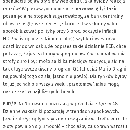
spekulacje pojawiały się w weekend). Jaka byłaby reakcja
rynków? W pierwszym momencie nerwowa, gdyż takie
posunięcie na stopach sugerowałoby, ze bank centralny
obawia się głębszej recesji, skoro jest w skłonny w ten
sposób luzować politykę przy 3 proc. odczycie inflacji
HICP w listopadzie. Niemniej dość szybko inwestorzy
doszliby do wniosku, że poprzez takie działanie ECB, chce
pokazać, że jest skłonny współpracować w celu ratowania
strefy euro i być może za kilka miesięcy zdecyduje się na
tak długo wyczekiwany program QE (chociaż Mario Draghi
najpewniej tego dzisiaj jasno nie powie). Dla rynków byłby
to już jednak pierwszy z wielu „przełomów”, jakie mogą
nas czekać w najbliższych dniach.
EUR/PLN:
Notowania pozostają w przedziale 4,45-4,48.
Dzienne wskaźniki pozostają w trendach spadkowych.
Jeżeli założyć optymistyczne rozwiązanie w strefie euro, to
złoty powinien się umocnić – chociażby za sprawą wzrostu