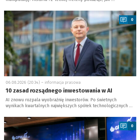
a
0
06.08.2026 (20:34) –
informacja prasowa
10 zasad rozsądnego inwestowania w AI
AI znowu rozpala wyobraźnię inwestorów. Po świetnych
wynikach kwartalnych największych spółek technologicznych …
a
0