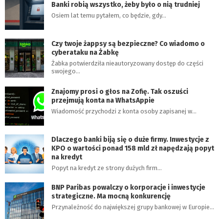
Banki robią wszystko, żeby było o nią trudniej
Osiem lat temu pytałem, co będzie, gdy…
Czy twoje żappsy są bezpieczne? Co wiadomo o
cyberataku na Żabkę
Żabka potwierdziła nieautoryzowany dostęp do części
swojego…
Znajomy prosi o głos na Zofię. Tak oszuści
przejmują konta na WhatsAppie
Wiadomość przychodzi z konta osoby zapisanej w…
Dlaczego banki biją się o duże firmy. Inwestycje z
KPO o wartości ponad 158 mld zł napędzają popyt
na kredyt
Popyt na kredyt ze strony dużych firm…
BNP Paribas powalczy o korporacje i inwestycje
strategiczne. Ma mocną konkurencję
Przynależność do największej grupy bankowej w Europie…