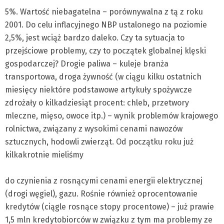
5%. Wartość niebagatelna – porównywalna z tą z roku
2001. Do celu inflacyjnego NBP ustalonego na poziomie
2,5%, jest wciąż bardzo daleko. Czy ta sytuacja to
przejściowe problemy, czy to początek globalnej klęski
gospodarczej? Drogie paliwa – kuleje branża
transportowa, droga żywność (w ciągu kilku ostatnich
miesięcy niektóre podstawowe artykuły spożywcze
zdrożały o kilkadziesiąt procent: chleb, przetwory
mleczne, mięso, owoce itp.) – wynik problemów krajowego
rolnictwa, związany z wysokimi cenami nawozów
sztucznych, hodowli zwierząt. Od początku roku już
kilkakrotnie mieliśmy
do czynienia z rosnącymi cenami energii elektrycznej
(drogi węgiel), gazu. Rośnie również oprocentowanie
kredytów (ciągle rosnące stopy procentowe) – już prawie
1,5 mln kredytobiorców w związku z tym ma problemy ze