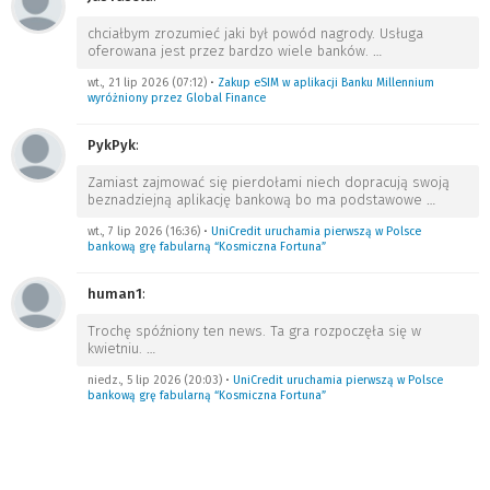
chciałbym zrozumieć jaki był powód nagrody. Usługa
oferowana jest przez bardzo wiele banków.
…
wt., 21 lip 2026 (07:12)
•
Zakup eSIM w aplikacji Banku Millennium
wyróżniony przez Global Finance
PykPyk
:
Zamiast zajmować się pierdołami niech dopracują swoją
beznadziejną aplikację bankową bo ma podstawowe
…
wt., 7 lip 2026 (16:36)
•
UniCredit uruchamia pierwszą w Polsce
bankową grę fabularną “Kosmiczna Fortuna”
human1
:
Trochę spóźniony ten news. Ta gra rozpoczęła się w
kwietniu.
…
niedz., 5 lip 2026 (20:03)
•
UniCredit uruchamia pierwszą w Polsce
bankową grę fabularną “Kosmiczna Fortuna”