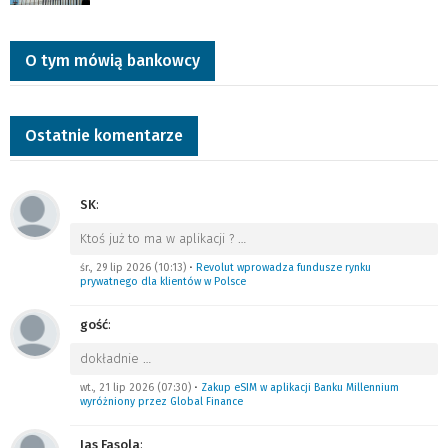
O tym mówią bankowcy
Ostatnie komentarze
SK
:
Ktoś już to ma w aplikacji ?
…
śr., 29 lip 2026 (10:13)
•
Revolut wprowadza fundusze rynku
prywatnego dla klientów w Polsce
gość
:
dokładnie
…
wt., 21 lip 2026 (07:30)
•
Zakup eSIM w aplikacji Banku Millennium
wyróżniony przez Global Finance
Jas Fasola
: