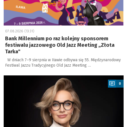
07.08.2026 (13:31)
Bank Millennium po raz kolejny sponsorem
festiwalu jazzowego Old Jazz Meeting „Złota
Tarka"
W dniach 7–9 sierpnia w Iławie odbywa się 55. Międzynarodowy
Festiwal Jazzu Tradycyjnego Old Jazz Meeting …
a
0