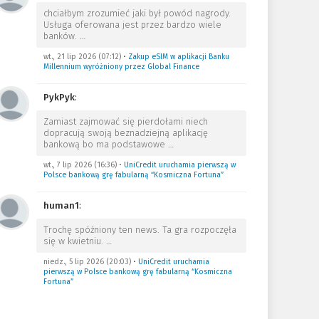
chciałbym zrozumieć jaki był powód nagrody.
Usługa oferowana jest przez bardzo wiele
banków.
…
wt., 21 lip 2026 (07:12)
•
Zakup eSIM w aplikacji Banku
Millennium wyróżniony przez Global Finance
PykPyk
:
Zamiast zajmować się pierdołami niech
dopracują swoją beznadziejną aplikację
bankową bo ma podstawowe
…
wt., 7 lip 2026 (16:36)
•
UniCredit uruchamia pierwszą w
Polsce bankową grę fabularną “Kosmiczna Fortuna”
human1
:
Trochę spóźniony ten news. Ta gra rozpoczęła
się w kwietniu.
…
niedz., 5 lip 2026 (20:03)
•
UniCredit uruchamia
pierwszą w Polsce bankową grę fabularną “Kosmiczna
Fortuna”