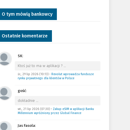
O tym mówią bankowcy
Ostatnie komentarze
SK
:
Ktoś już to ma w aplikacji ?
…
śr., 29 lip 2026 (10:13)
•
Revolut wprowadza fundusze
rynku prywatnego dla klientów w Polsce
gość
:
dokładnie
…
wt., 21 lip 2026 (07:30)
•
Zakup eSIM w aplikacji Banku
Millennium wyróżniony przez Global Finance
Jas Fasola
: