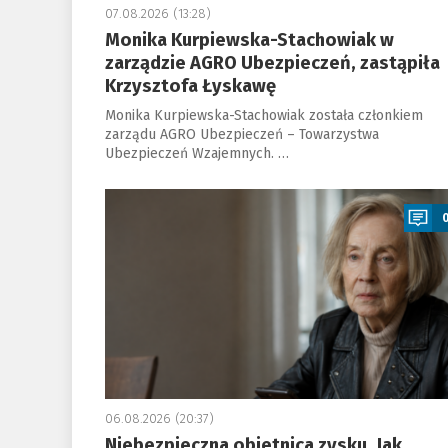
07.08.2026 (13:28)
Monika Kurpiewska-Stachowiak w
zarządzie AGRO Ubezpieczeń, zastąpiła
Krzysztofa Łyskawę
Monika Kurpiewska-Stachowiak została członkiem
zarządu AGRO Ubezpieczeń – Towarzystwa
Ubezpieczeń Wzajemnych. …
a
06.08.2026 (20:37)
Niebezpieczna obietnica zysku. Jak