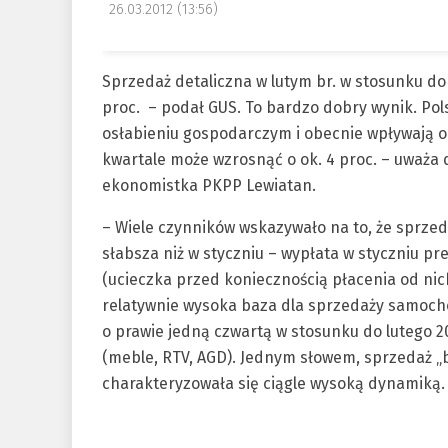
26.03.2012 (13:56)
Sprzedaż detaliczna w lutym br. w stosunku do
proc. – podał GUS. To bardzo dobry wynik. Pol
osłabieniu gospodarczym i obecnie wpływają o
kwartale może wzrosnąć o ok. 4 proc. – uważa
ekonomistka PKPP Lewiatan.
– Wiele czynników wskazywało na to, że sprzed
słabsza niż w styczniu – wypłata w styczniu pr
(ucieczka przed koniecznością płacenia od nich
relatywnie wysoka baza dla sprzedaży samoch
o prawie jedną czwartą w stosunku do lutego 20
(meble, RTV, AGD). Jednym słowem, sprzedaż „
charakteryzowała się ciągle wysoką dynamiką. 