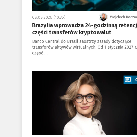
08.08.2026 (10:35)
Wojciech Boczo
Brazylia wprowadza 24-godzinną retenc
części transferów kryptowalut
Banco Central do Brasil zaostrzy zasady dotyczące
transferów aktywów wirtualnych. Od 1 stycznia 2027 r.
część …
a