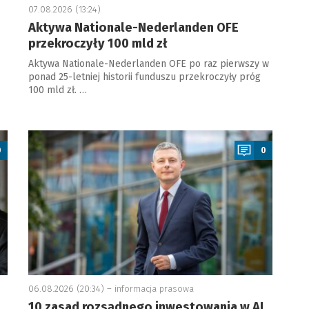
07.08.2026 (13:24)
Aktywa Nationale-Nederlanden OFE
przekroczyły 100 mld zł
Aktywa Nationale-Nederlanden OFE po raz pierwszy w
ponad 25-letniej historii funduszu przekroczyły próg
100 mld zł. …
a
0
0
06.08.2026 (20:34) –
informacja prasowa
10 zasad rozsądnego inwestowania w AI