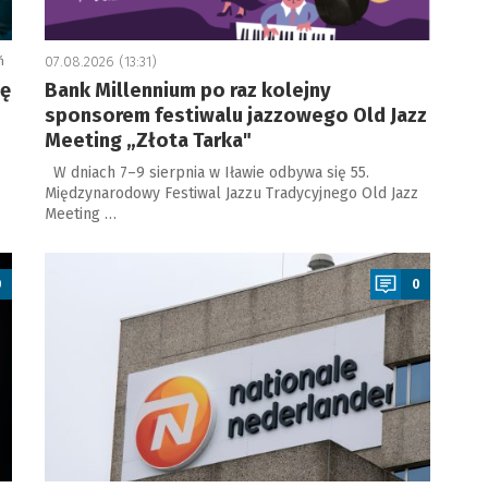
ń
07.08.2026 (13:31)
ję
Bank Millennium po raz kolejny
sponsorem festiwalu jazzowego Old Jazz
Meeting „Złota Tarka"
W dniach 7–9 sierpnia w Iławie odbywa się 55.
Międzynarodowy Festiwal Jazzu Tradycyjnego Old Jazz
Meeting …
a
0
0