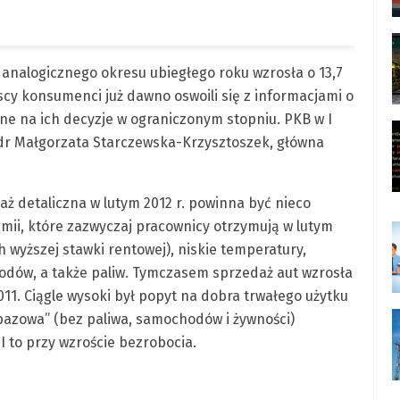
 analogicznego okresu ubiegłego roku wzrosła o 13,7
scy konsumenci już dawno oswoili się z informacjami o
ne na ich decyzje w ograniczonym stopniu. PKB w I
 dr Małgorzata Starczewska-Krzysztoszek, główna
aż detaliczna w lutym 2012 r. powinna być nieco
emii, które zazwyczaj pracownicy otrzymują w lutym
 wyższej stawki rentowej), niskie temperatury,
odów, a także paliw. Tymczasem sprzedaż aut wzrosła
11. Ciągle wysoki był popyt na dobra trwałego użytku
bazowa” (bez paliwa, samochodów i żywności)
I to przy wzroście bezrobocia.