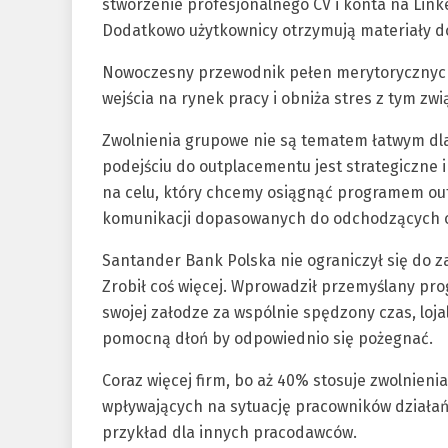
stworzenie profesjonalnego CV i konta na Link
Dodatkowo użytkownicy otrzymują materiały do 
Nowoczesny przewodnik pełen merytorycznych
wejścia na rynek pracy i obniża stres z tym zwi
Zwolnienia grupowe nie są tematem łatwym dla
podejściu do outplacementu jest strategiczne 
na celu, który chcemy osiągnąć programem o
komunikacji dopasowanych do odchodzących 
Santander Bank Polska nie ograniczył się do
Zrobił coś więcej. Wprowadził przemyślany p
swojej załodze za wspólnie spędzony czas, lo
pomocną dłoń by odpowiednio się pożegnać.
Coraz więcej firm, bo aż 40% stosuje zwolnien
wpływających na sytuację pracowników działań 
przykład dla innych pracodawców.