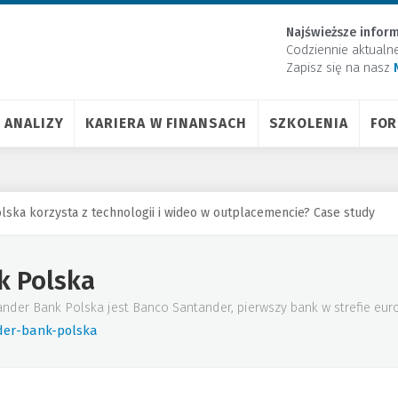
Najświeższe inform
Codziennie aktualn
Zapisz się na nasz
ANALIZY
KARIERA W FINANSACH
SZKOLENIA
FO
lska korzysta z technologii i wideo w outplacemencie? Case study
k Polska
er Bank Polska jest Banco Santander, pierwszy bank w strefie euro i
der-bank-polska