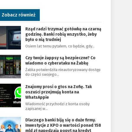
Zobacz również
Rząd radzi trzymać gotówkę na czarną
godzinę. Banki robią wszystko, żeby
było o nią trudniej
Osiem lat temu pytałem, co będzie, gdy…
Czy twoje żappsy są bezpieczne? Co
wiadomo o cyberataku na Żabkę
Żabka potwierdziła nieautoryzowany dostęp
do części swojego…
Znajomy prosi o głos na Zofię. Tak
oszuści przejmują konta na
WhatsAppie
Wiadomość przychodzi z konta osoby
zapisanej w…
Dlaczego banki biją się o duże firmy.
Inwestycje z KPO o wartości ponad 158
mld zł napędzają popyt na kredyt