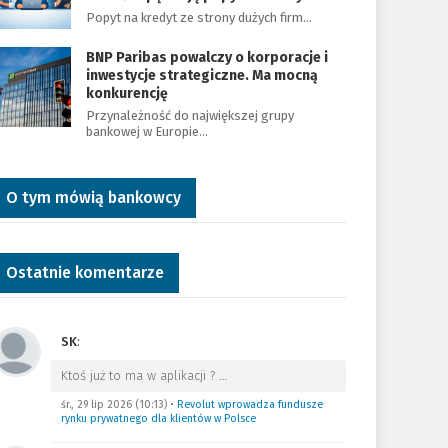
Popyt na kredyt ze strony dużych firm…
BNP Paribas powalczy o korporacje i
inwestycje strategiczne. Ma mocną
konkurencję
Przynależność do największej grupy
bankowej w Europie…
O tym mówią bankowcy
Ostatnie komentarze
SK
:
Ktoś już to ma w aplikacji ?
…
śr., 29 lip 2026 (10:13)
•
Revolut wprowadza fundusze
rynku prywatnego dla klientów w Polsce