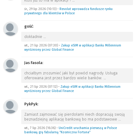
Ktoś już to ma w aplikacji ?
…
śr., 29 lip 2026 (10:13)
•
Revolut wprowadza fundusze rynku
prywatnego dla klientów w Polsce
gość
:
dokładnie
…
wt., 21 lip 2026 (07:30)
•
Zakup eSIM w aplikacji Banku Millennium
wyróżniony przez Global Finance
Jas Fasola
:
chciałbym zrozumieć jaki był powód nagrody. Usługa
oferowana jest przez bardzo wiele banków.
…
wt., 21 lip 2026 (07:12)
•
Zakup eSIM w aplikacji Banku Millennium
wyróżniony przez Global Finance
PykPyk
:
Zamiast zajmować się pierdołami niech dopracują swoją
beznadziejną aplikację bankową bo ma podstawowe
…
wt., 7 lip 2026 (16:36)
•
UniCredit uruchamia pierwszą w Polsce
bankową grę fabularną “Kosmiczna Fortuna”