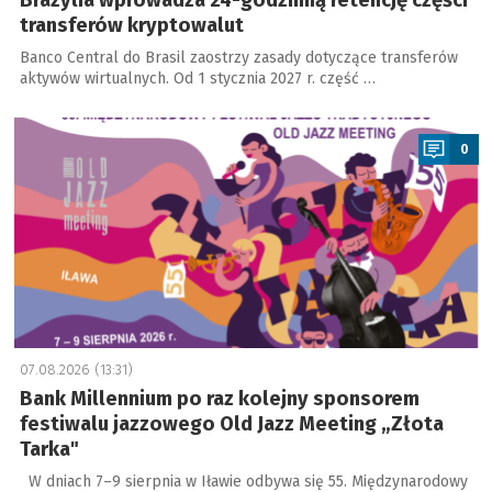
Brazylia wprowadza 24-godzinną retencję części
transferów kryptowalut
Banco Central do Brasil zaostrzy zasady dotyczące transferów
aktywów wirtualnych. Od 1 stycznia 2027 r. część …
a
0
07.08.2026 (13:31)
Bank Millennium po raz kolejny sponsorem
festiwalu jazzowego Old Jazz Meeting „Złota
Tarka"
W dniach 7–9 sierpnia w Iławie odbywa się 55. Międzynarodowy